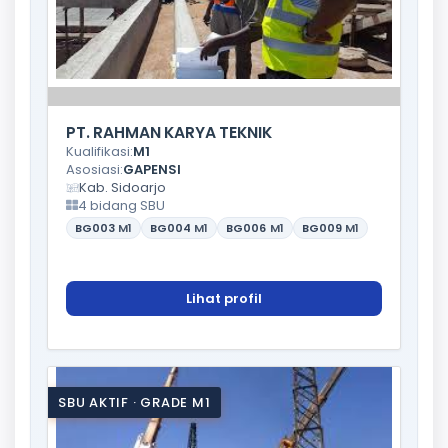
PT. RAHMAN KARYA TEKNIK
Kualifikasi:
M1
Asosiasi:
GAPENSI
Kab. Sidoarjo
4 bidang SBU
BG003
M1
BG004
M1
BG006
M1
BG009
M1
Lihat profil
SBU AKTIF · GRADE M1