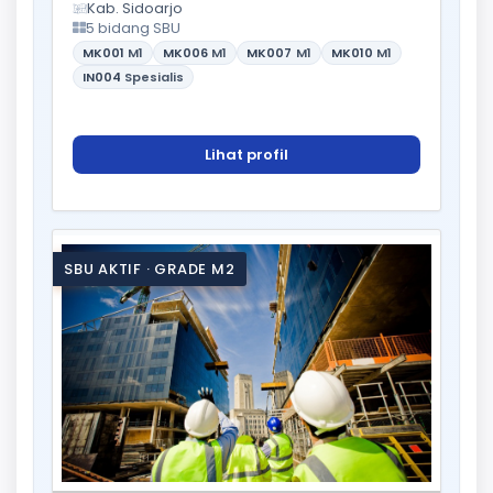
Kab. Sidoarjo
5 bidang SBU
MK001
M1
MK006
M1
MK007
M1
MK010
M1
IN004
Spesialis
Lihat profil
SBU AKTIF · GRADE M2