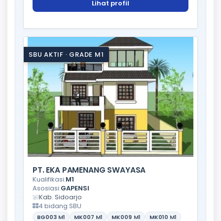
Lihat profil
SBU AKTIF · GRADE M1
PT. EKA PAMENANG SWAYASA
Kualifikasi:
M1
Asosiasi:
GAPENSI
Kab. Sidoarjo
4 bidang SBU
BG003
M1
MK007
M1
MK009
M1
MK010
M1