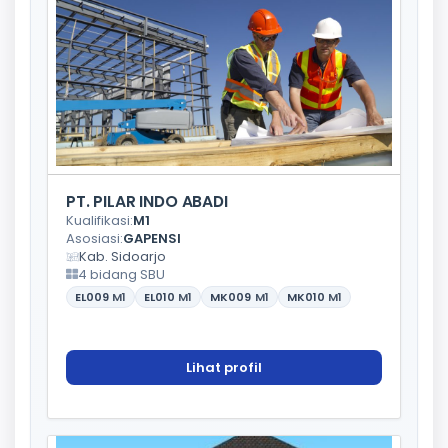
PT. PILAR INDO ABADI
Kualifikasi:
M1
Asosiasi:
GAPENSI
Kab. Sidoarjo
4 bidang SBU
EL009
M1
EL010
M1
MK009
M1
MK010
M1
Lihat profil