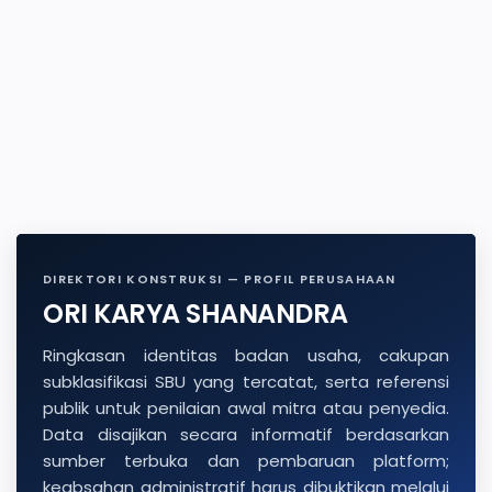
DIREKTORI KONSTRUKSI — PROFIL PERUSAHAAN
ORI KARYA SHANANDRA
Ringkasan identitas badan usaha, cakupan
subklasifikasi SBU yang tercatat, serta referensi
publik untuk penilaian awal mitra atau penyedia.
Data disajikan secara informatif berdasarkan
sumber terbuka dan pembaruan platform;
keabsahan administratif harus dibuktikan melalui