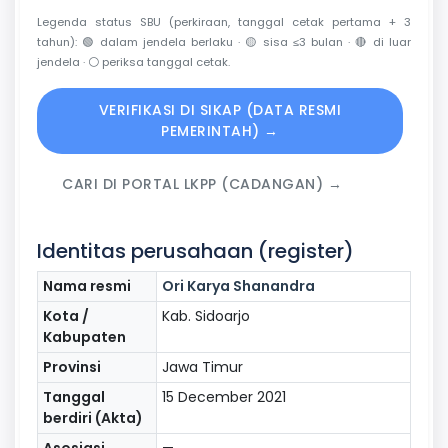
Legenda status SBU (perkiraan, tanggal cetak pertama + 3
tahun):
🟢
dalam jendela berlaku ·
🟡
sisa ≤3 bulan ·
🔴
di luar
jendela ·
⚪
periksa tanggal cetak.
VERIFIKASI DI SIKAP (DATA RESMI
PEMERINTAH) →
CARI DI PORTAL LKPP (CADANGAN) →
Identitas perusahaan (register)
Nama resmi
Ori Karya Shanandra
Kota /
Kab. Sidoarjo
Kabupaten
Provinsi
Jawa Timur
Tanggal
15 December 2021
berdiri (Akta)
Asosiasi
—