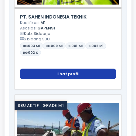
PT. SAHEN INDONESIA TEKNIK
Kualifikasi:
M1
Asosiasi:
GAPENSI
Kab. Sidoarjo
6 bidang SBU
BG003
M1
BG009
M1
SI001
M1
SI002
M1
BG002
K
Lihat profil
SBU AKTIF · GRADE M1