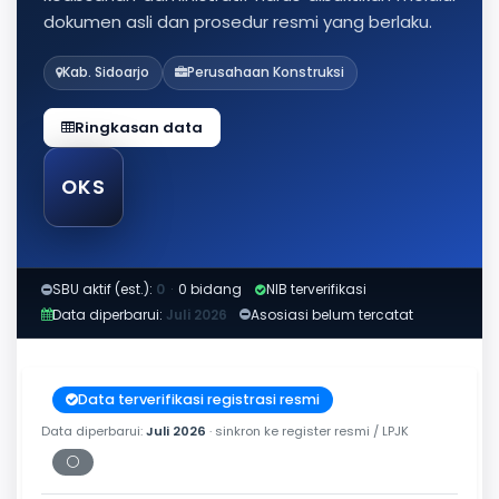
dokumen asli dan prosedur resmi yang berlaku.
Kab. Sidoarjo
Perusahaan Konstruksi
Ringkasan data
OKS
SBU aktif (est.):
0
·
0 bidang
NIB terverifikasi
Data diperbarui:
Juli 2026
Asosiasi belum tercatat
Data terverifikasi registrasi resmi
Data diperbarui:
Juli 2026
· sinkron ke register resmi / LPJK
⚪
Periksa tanggal cetak