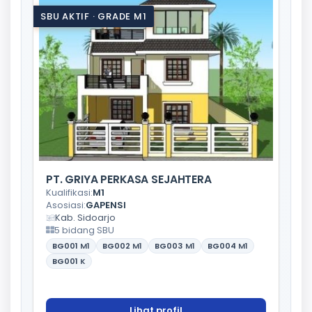
SBU AKTIF · GRADE M1
PT. GRIYA PERKASA SEJAHTERA
Kualifikasi:
M1
Asosiasi:
GAPENSI
Kab. Sidoarjo
5 bidang SBU
BG001
M1
BG002
M1
BG003
M1
BG004
M1
BG001
K
Lihat profil