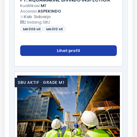
Kualifikasi:
M1
Asosiasi:
ASPEKINDO
Kab. Sidoarjo
2 bidang SBU
MK006
M1
MK010
M1
Lihat profil
SBU AKTIF · GRADE M1