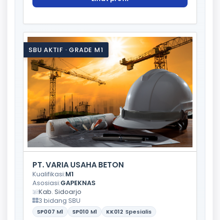
SBU AKTIF · GRADE M1
PT. VARIA USAHA BETON
Kualifikasi:
M1
Asosiasi:
GAPEKNAS
Kab. Sidoarjo
3 bidang SBU
SP007
M1
SP010
M1
KK012
Spesialis