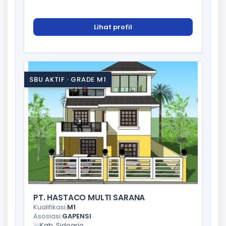
Lihat profil
SBU AKTIF · GRADE M1
PT. HASTACO MULTI SARANA
Kualifikasi:
M1
Asosiasi:
GAPENSI
Kab. Sidoarjo