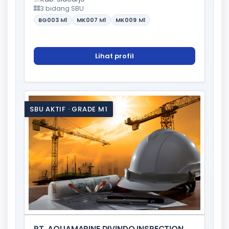
3 bidang SBU
BG003
M1
MK007
M1
MK009
M1
Lihat profil
SBU AKTIF · GRADE M1
PT. AQUAMARINE DIVINDO INSPECTION