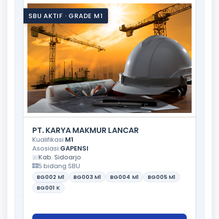
SBU AKTIF · GRADE M1
PT. KARYA MAKMUR LANCAR
Kualifikasi:
M1
Asosiasi:
GAPENSI
Kab. Sidoarjo
5 bidang SBU
BG002
M1
BG003
M1
BG004
M1
BG005
M1
BG001
K