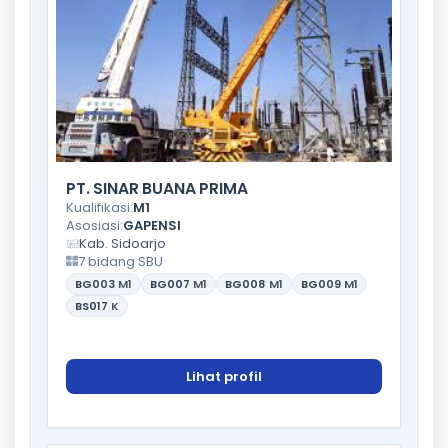
PT. SINAR BUANA PRIMA
Kualifikasi:
M1
Asosiasi:
GAPENSI
Kab. Sidoarjo
7 bidang SBU
BG003
M1
BG007
M1
BG008
M1
BG009
M1
BS017
K
Lihat profil