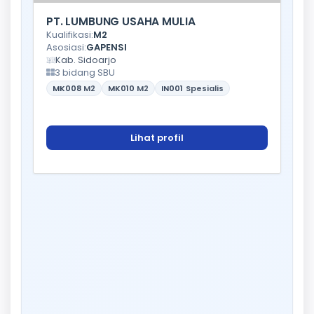
PT. LUMBUNG USAHA MULIA
Kualifikasi:
M2
Asosiasi:
GAPENSI
Kab. Sidoarjo
3 bidang SBU
MK008
M2
MK010
M2
IN001
Spesialis
Lihat profil