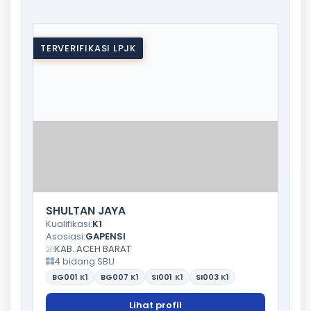
TERVERIFIKASI LPJK
SHULTAN JAYA
Kualifikasi:
K1
Asosiasi:
GAPENSI
KAB. ACEH BARAT
4 bidang SBU
BG001
K1
BG007
K1
SI001
K1
SI003
K1
Lihat profil