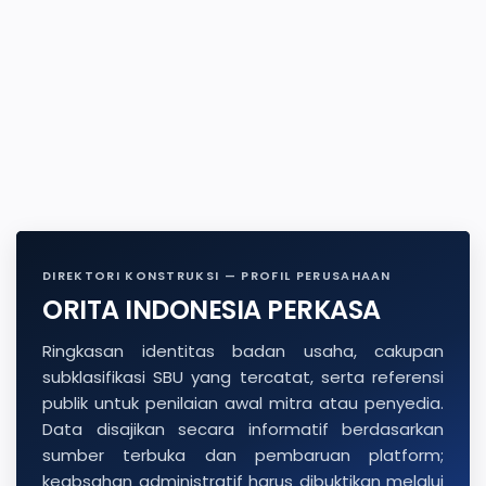
DIREKTORI KONSTRUKSI — PROFIL PERUSAHAAN
ORITA INDONESIA PERKASA
Ringkasan identitas badan usaha, cakupan
subklasifikasi SBU yang tercatat, serta referensi
publik untuk penilaian awal mitra atau penyedia.
Data disajikan secara informatif berdasarkan
sumber terbuka dan pembaruan platform;
keabsahan administratif harus dibuktikan melalui