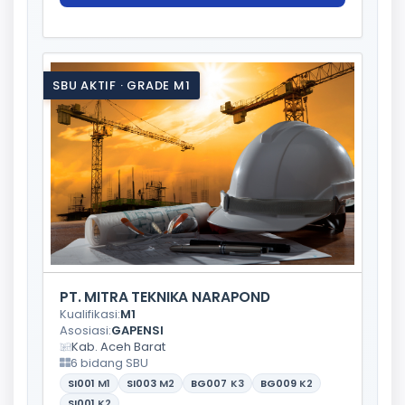
SBU AKTIF · GRADE M1
PT. MITRA TEKNIKA NARAPOND
Kualifikasi:
M1
Asosiasi:
GAPENSI
Kab. Aceh Barat
6 bidang SBU
SI001
M1
SI003
M2
BG007
K3
BG009
K2
SI001
K2