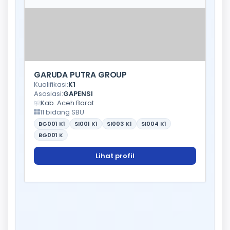
GARUDA PUTRA GROUP
Kualifikasi:
K1
Asosiasi:
GAPENSI
Kab. Aceh Barat
11 bidang SBU
BG001
K1
SI001
K1
SI003
K1
SI004
K1
BG001
K
Lihat profil