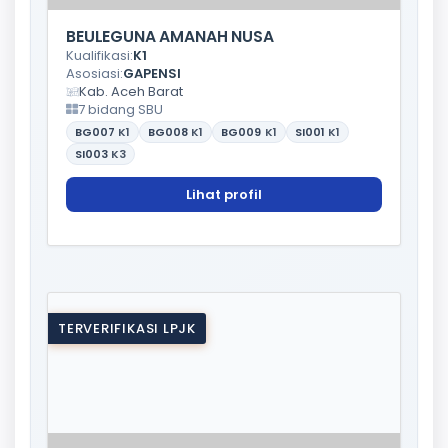
BEULEGUNA AMANAH NUSA
Kualifikasi:
K1
Asosiasi:
GAPENSI
Kab. Aceh Barat
7 bidang SBU
BG007
K1
BG008
K1
BG009
K1
SI001
K1
SI003
K3
Lihat profil
TERVERIFIKASI LPJK