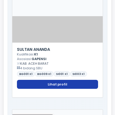
SULTAN ANANDA
Kualifikasi:
K1
Asosiasi:
GAPENSI
KAB. ACEH BARAT
4 bidang SBU
BG001
K1
BG009
K1
SI001
K1
SI003
K1
Lihat profil