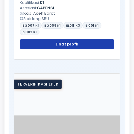
Kualifikasi:
K1
Asosiasi:
GAPENSI
Kab. Aceh Barat
8 bidang SBU
BG007
K1
BG009
K1
EL011
K3
SI001
K1
SI002
K1
Lihat profil
TERVERIFIKASI LPJK