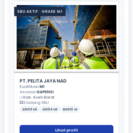
SBU AKTIF · GRADE M1
PT. PELITA JAYA NAD
Kualifikasi:
M1
Asosiasi:
GAPENSI
Kab. Aceh Barat
3 bidang SBU
SI003
M1
SI004
M1
BS001
M
Lihat profil