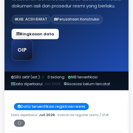
dokumen asli dan prosedur resmi yang berlaku.
KAB. ACEH BARAT
Perusahaan Konstruksi
Ringkasan data
OIP
SBU aktif (est.):
0
·
0 bidang
NIB terverifikasi
Data diperbarui:
Juli 2026
Asosiasi belum tercatat
Data terverifikasi registrasi resmi
Data diperbarui:
Juli 2026
· sinkron ke register resmi / LPJK
⚪
Periksa tanggal cetak