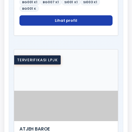
BG001
K1
BG007
K1
SI001
K1
SI003
K1
BG001
K
Lihat profil
TERVERIFIKASI LPJK
ATJEH BAROE