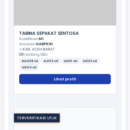
TABINA SEPAKAT SENTOSA
Kualifikasi:
M1
Asosiasi:
GABPKIN
KAB. ACEH BARAT
5 bidang SBU
BG008
M1
EL003
M1
SI001
M1
SI003
M1
SI004
M1
Lihat profil
TERVERIFIKASI LPJK