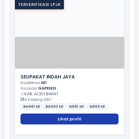
TERVERIFIKASI LPJK
SEUPAKAT INDAH JAYA
Kualifikasi:
M1
Asosiasi:
GAPENSI
KAB. ACEH BARAT
4 bidang SBU
BG001
M1
BG002
M1
SI001
M1
SI003
M1
Lihat profil