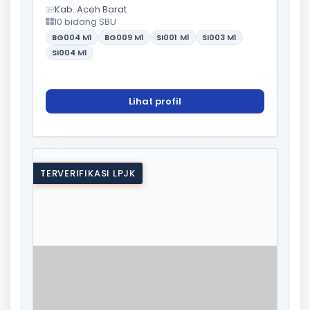
Kab. Aceh Barat
10 bidang SBU
BG004
M1
BG009
M1
SI001
M1
SI003
M1
SI004
M1
Lihat profil
TERVERIFIKASI LPJK