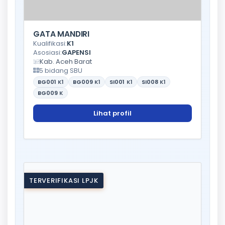
GATA MANDIRI
Kualifikasi:
K1
Asosiasi:
GAPENSI
Kab. Aceh Barat
5 bidang SBU
BG001
K1
BG009
K1
SI001
K1
SI008
K1
BG009
K
Lihat profil
TERVERIFIKASI LPJK