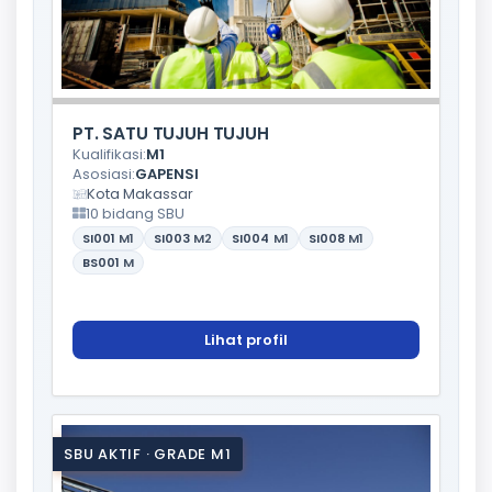
PT. SATU TUJUH TUJUH
Kualifikasi:
M1
Asosiasi:
GAPENSI
Kota Makassar
10 bidang SBU
SI001
M1
SI003
M2
SI004
M1
SI008
M1
BS001
M
Lihat profil
SBU AKTIF · GRADE M1