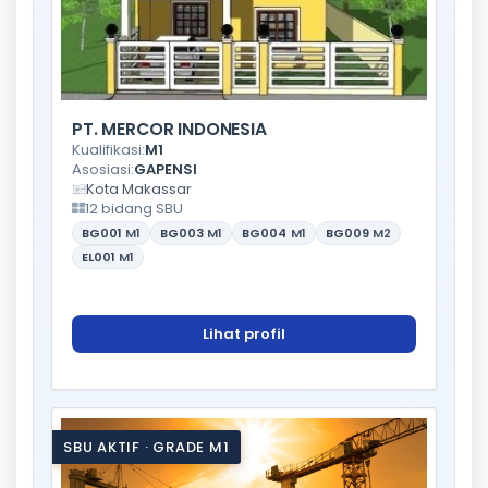
PT. MERCOR INDONESIA
Kualifikasi:
M1
Asosiasi:
GAPENSI
Kota Makassar
12 bidang SBU
BG001
M1
BG003
M1
BG004
M1
BG009
M2
EL001
M1
Lihat profil
SBU AKTIF · GRADE M1