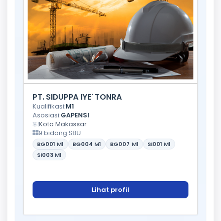
PT. SIDUPPA IYE' TONRA
Kualifikasi:
M1
Asosiasi:
GAPENSI
Kota Makassar
9 bidang SBU
BG001
M1
BG004
M1
BG007
M1
SI001
M1
SI003
M1
Lihat profil