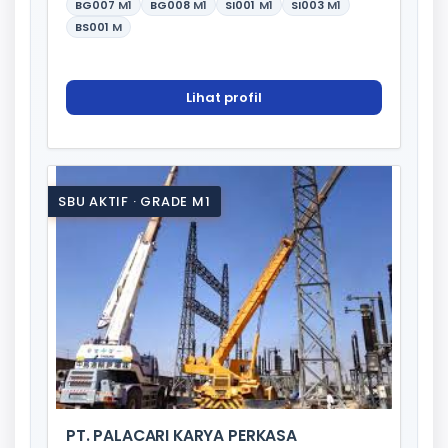
BG007
M1
BG008
M1
SI001
M1
SI003
M1
BS001
M
Lihat profil
SBU AKTIF · GRADE M1
PT. PALACARI KARYA PERKASA