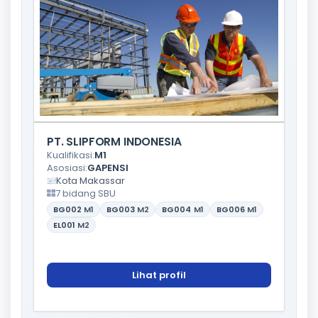
PT. SLIPFORM INDONESIA
Kualifikasi:
M1
Asosiasi:
GAPENSI
Kota Makassar
7 bidang SBU
BG002
M1
BG003
M2
BG004
M1
BG006
M1
EL001
M2
Lihat profil