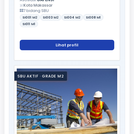
Kota Makassar
7 bidang SBU
SI001
M2
SI003
M2
SI004
M2
SI008
M1
SI011
M1
Lihat profil
SBU AKTIF · GRADE M2