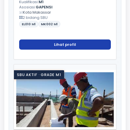
Kualifikasi:
M1
Asosiasi:
GAPENSI
Kota Makassar
2 bidang SBU
EL010
M1
MK002
M1
Lihat profil
SBU AKTIF · GRADE M1