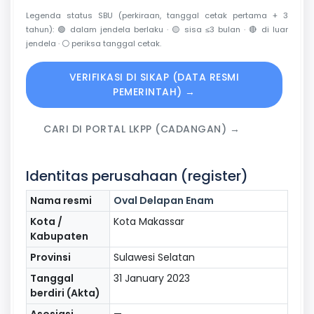
Legenda status SBU (perkiraan, tanggal cetak pertama + 3
tahun):
🟢
dalam jendela berlaku ·
🟡
sisa ≤3 bulan ·
🔴
di luar
jendela ·
⚪
periksa tanggal cetak.
VERIFIKASI DI SIKAP (DATA RESMI
PEMERINTAH) →
CARI DI PORTAL LKPP (CADANGAN) →
Identitas perusahaan (register)
Nama resmi
Oval Delapan Enam
Kota /
Kota Makassar
Kabupaten
Provinsi
Sulawesi Selatan
Tanggal
31 January 2023
berdiri (Akta)
Asosiasi
—