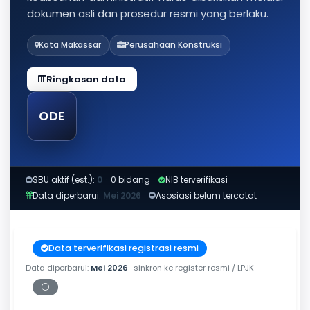
dokumen asli dan prosedur resmi yang berlaku.
Kota Makassar
Perusahaan Konstruksi
Ringkasan data
ODE
SBU aktif (est.):
0
·
0 bidang
NIB terverifikasi
Data diperbarui:
Mei 2026
Asosiasi belum tercatat
Data terverifikasi registrasi resmi
Data diperbarui:
Mei 2026
· sinkron ke register resmi / LPJK
⚪
Periksa tanggal cetak