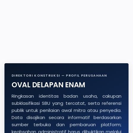
DIREKTORI KONSTRUKSI — PROFIL PERUSAHAAN
OVAL DELAPAN ENAM
Ringkasan identitas badan usaha, cakupan
subklasifikasi SBU yang tercatat, serta referensi
publik untuk penilaian awal mitra atau penyedia.
Data disajikan secara informatif berdasarkan
sumber terbuka dan pembaruan platform;
keabsahan administratif harus dibuktikan melalui