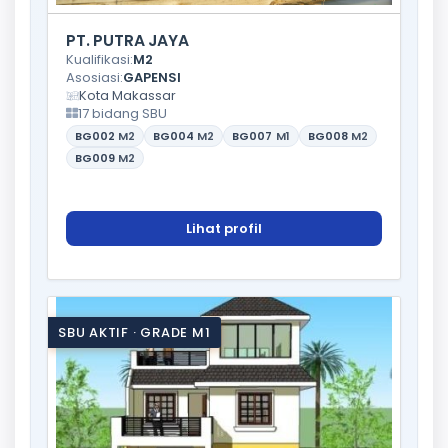
PT. PUTRA JAYA
Kualifikasi:
M2
Asosiasi:
GAPENSI
Kota Makassar
17 bidang SBU
BG002
M2
BG004
M2
BG007
M1
BG008
M2
BG009
M2
Lihat profil
SBU AKTIF · GRADE M1