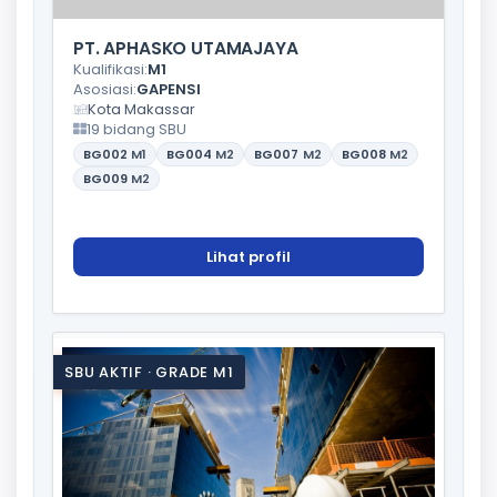
PT. APHASKO UTAMAJAYA
Kualifikasi:
M1
Asosiasi:
GAPENSI
Kota Makassar
19 bidang SBU
BG002
M1
BG004
M2
BG007
M2
BG008
M2
BG009
M2
Lihat profil
SBU AKTIF · GRADE M1