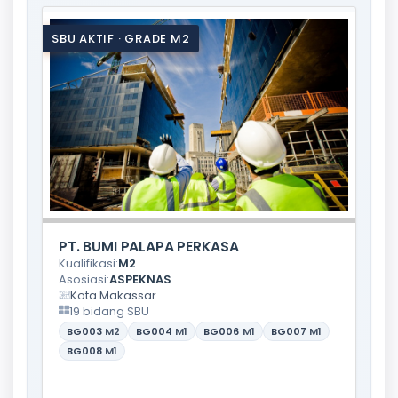
SBU AKTIF · GRADE M2
PT. BUMI PALAPA PERKASA
Kualifikasi:
M2
Asosiasi:
ASPEKNAS
Kota Makassar
19 bidang SBU
BG003
M2
BG004
M1
BG006
M1
BG007
M1
BG008
M1