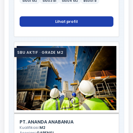
SI001
M2
SI003
B1
SI004
M2
BS001
B
Lihat profil
SBU AKTIF · GRADE M2
PT. ANANDA ANABANUA
Kualifikasi:
M2
Asosiasi:
GAPENSI