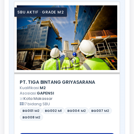
SBU AKTIF · GRADE M2
PT. TIGA BINTANG GRIYASARANA
Kualifikasi:
M2
Asosiasi:
GAPENSI
Kota Makassar
17 bidang SBU
BG001
M2
BG002
M1
BG004
M2
BG007
M2
BG008
M2