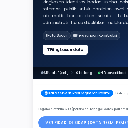
Ringkasan identitas badan usaha, caku
referensi publik untuk penilaian awal
informatif berdasarkan sumber ter
administratif harus dibuktikan melalui 
Kota Bogor
Perusahaan Konstruksi
Ringkasan data
SBU aktif (est.):
0
·
0 bidang
|
NIB terverifikasi
Data terverifikasi registrasi resmi
Data di
Legenda status SBU (perkiraan, tanggal cetak pertama
VERIFIKASI DI SIKAP (DATA RESMI PEM