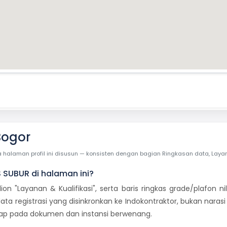
Bogor
laman profil ini disusun — konsisten dengan bagian Ringkasan data, Layanan 
S SUBUR di halaman ini?
dion "Layanan & Kualifikasi", serta baris ringkas grade/plafon
ata registrasi yang disinkronkan ke Indokontraktor, bukan naras
etap pada dokumen dan instansi berwenang.