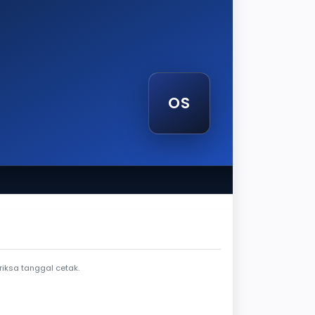
OS
tak
iksa tanggal cetak.