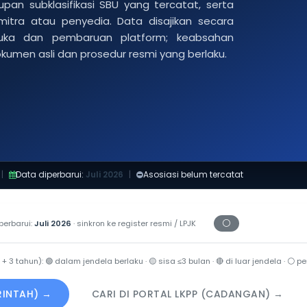
pan subklasifikasi SBU yang tercatat, serta
 mitra atau penyedia. Data disajikan secara
buka dan pembaruan platform; keabsahan
dokumen asli dan prosedur resmi yang berlaku.
|
Data diperbarui:
Juli 2026
|
Asosiasi belum tercatat
⚪
perbarui:
Juli 2026
· sinkron ke register resmi / LPJK
Periksa tanggal ce
 + 3 tahun):
🟢
dalam jendela berlaku ·
🟡
sisa ≤3 bulan ·
🔴
di luar jendela ·
⚪
per
ERINTAH) →
CARI DI PORTAL LKPP (CADANGAN) →