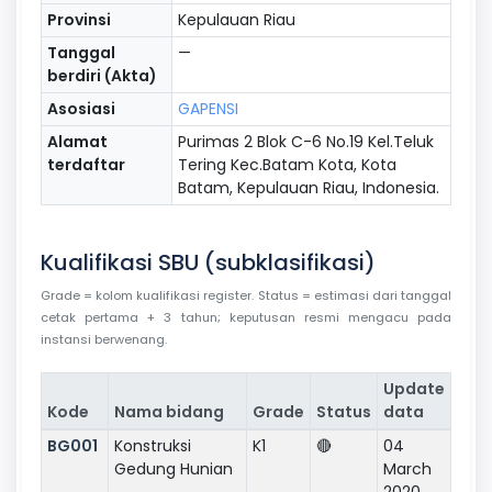
Provinsi
Kepulauan Riau
Tanggal
—
berdiri (Akta)
Asosiasi
GAPENSI
Alamat
Purimas 2 Blok C-6 No.19 Kel.Teluk
terdaftar
Tering Kec.Batam Kota, Kota
Batam, Kepulauan Riau, Indonesia.
Kualifikasi SBU (subklasifikasi)
Grade = kolom kualifikasi register. Status = estimasi dari tanggal
cetak pertama + 3 tahun; keputusan resmi mengacu pada
instansi berwenang.
Update
Kode
Nama bidang
Grade
Status
data
BG001
Konstruksi
K1
🔴
04
Gedung Hunian
March
2020