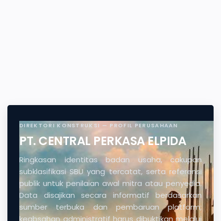
DIREKTORI KONSTRUKSI — PROFIL PERUSAHAAN
PT. CENTRAL PERKASA ELPIDA
Ringkasan identitas badan usaha, cakupan
subklasifikasi SBU yang tercatat, serta referensi
publik untuk penilaian awal mitra atau penyedia.
Data disajikan secara informatif berdasarkan
sumber terbuka dan pembaruan platform;
keabsahan administratif harus dibuktikan melalui