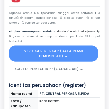
Perkiraan di luar jendela berlaku
Legenda status SBU (perkiraan, tanggal cetak pertama + 3
tahun):
🟢
dalam jendela berlaku ·
🟡
sisa ≤3 bulan ·
🔴
di luar
jendela ·
⚪
periksa tanggal cetak.
Ringkas kemampuan terdaftar:
Grade K1 — nilai pekerjaan ≤ Rp
0
(puncak referensi kemampuan dasar; per kode SBU dapat
berbeda)
VERIFIKASI DI SIKAP (DATA RESMI
PEMERINTAH) →
CARI DI PORTAL LKPP (CADANGAN) →
Identitas perusahaan (register)
Nama resmi
PT. CENTRAL PERKASA ELPIDA
Kota /
Kota Batam
Kabupaten