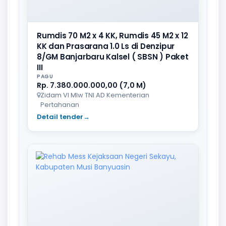
Rumdis 70 M2 x 4 KK, Rumdis 45 M2 x 12
KK dan Prasarana 1.0 Ls di Denzipur
8/GM Banjarbaru Kalsel ( SBSN ) Paket
III
PAGU
Rp. 7.380.000.000,00 (7,0 M)
Zidam VI Mlw TNI AD Kementerian
Pertahanan
Detail tender
→