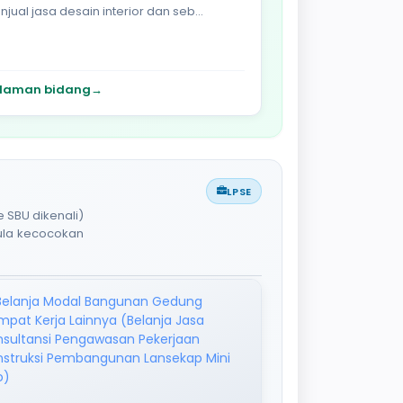
jual jasa desain interior dan seb...
laman bidang
→
LPSE
 SBU dikenali)
pula kecocokan