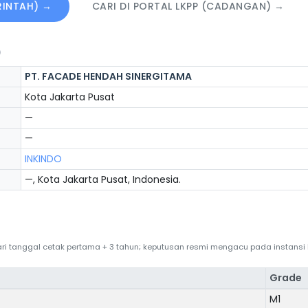
ERINTAH) →
CARI DI PORTAL LKPP (CADANGAN) →
)
PT. FACADE HENDAH SINERGITAMA
Kota Jakarta Pusat
—
—
INKINDO
—, Kota Jakarta Pusat, Indonesia.
 dari tanggal cetak pertama + 3 tahun; keputusan resmi mengacu pada instans
Grade
M1