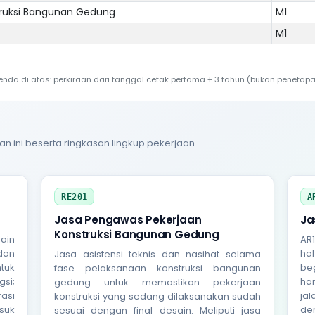
truksi Bangunan Gedung
M1
M1
a di atas: perkiraan dari tanggal cetak pertama + 3 tahun (bukan penetapa
an ini beserta ringkasan lingkup pekerjaan.
RE201
A
Jasa Pengawas Pekerjaan
Ja
Konstruksi Bangunan Gedung
ain
AR
dan
ha
Jasa asistensi teknis dan nasihat selama
tuk
be
fase pelaksanaan konstruksi bangunan
si;
ha
gedung untuk memastikan pekerjaan
asi
ja
konstruksi yang sedang dilaksanakan sudah
suk
de
sesuai dengan final desain. Meliputi jasa