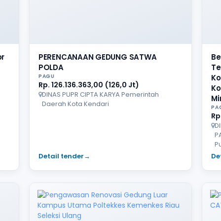
r
PERENCANAAN GEDUNG SATWA
Be
POLDA
Te
PAGU
Ko
Rp. 126.136.363,00 (126,0 Jt)
Ko
DINAS PUPR CIPTA KARYA Pemerintah
Mi
Daerah Kota Kendari
PA
Rp
D
P
P
Detail tender
→
De