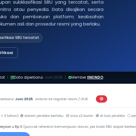
pan subklasifikasi SBU yang tercatat, serta
 mitra atau penyedia. Data disajikan secara
buka dan pembaruan platform; keabsahan
dokumen asli dan prosedur resmi yang berlaku.
asifikasi SBU tercatat
fikasi
tat
|
Data diperbarui:
Juni 2025
|
Member
INKINDO
🔴
perbarui:
Juni 2025
· sinkron ke register resmi / LPJK
Perkiraan di luar j
 + 3 tahun):
🟢
dalam jendela berlaku ·
🟡
sisa ≤3 bulan ·
🔴
di luar jendela ·
⚪
per
erjaan ≤ Rp 0
(puncak referensi kemampuan dasar; per kode SBU dapat berbe