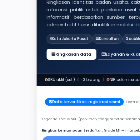
Ringkasan identitas badan usaha, caku
referensi publik untuk penilaian awal
informatif berdasarkan sumber ter
administratif harus dibuktikan melalui 
Kota Jakarta Pusat
Konsultan
3 subkl
Ringkasan data
Layanan & kuali
SBU aktif (est.):
0
·
3 bidang
|
NIB belum terca
Data terverifikasi registrasi resmi
Data di
Legenda status SBU (perkiraan, tanggal cetak pertama
Ringkas kemampuan terdaftar:
Grade M1 — nilai pek