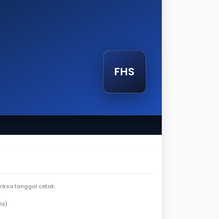
FHS
endela berlaku
iksa tanggal cetak.
da)