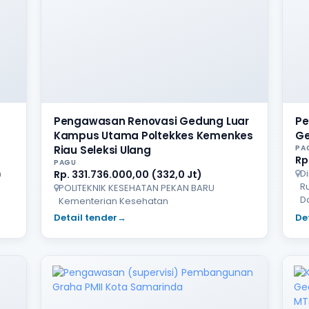
Pengawasan Renovasi Gedung Luar
P
Kampus Utama Poltekkes Kemenkes
Ge
Riau Seleksi Ulang
PA
Rp
PAGU
n
D
Rp. 331.736.000,00 (332,0 Jt)
R
POLITEKNIK KESEHATAN PEKAN BARU
D
Kementerian Kesehatan
Detail tender
→
De