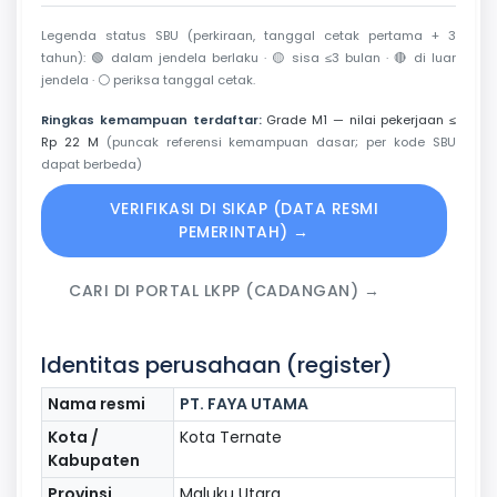
Legenda status SBU (perkiraan, tanggal cetak pertama + 3
tahun):
🟢
dalam jendela berlaku ·
🟡
sisa ≤3 bulan ·
🔴
di luar
jendela ·
⚪
periksa tanggal cetak.
Ringkas kemampuan terdaftar:
Grade M1 — nilai pekerjaan ≤
Rp 22 M
(puncak referensi kemampuan dasar; per kode SBU
dapat berbeda)
VERIFIKASI DI SIKAP (DATA RESMI
PEMERINTAH) →
CARI DI PORTAL LKPP (CADANGAN) →
Identitas perusahaan (register)
Nama resmi
PT. FAYA UTAMA
Kota /
Kota Ternate
Kabupaten
Provinsi
Maluku Utara