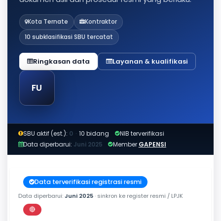
Kota Ternate
Kontraktor
10 subklasifikasi SBU tercatat
Ringkasan data
Layanan & kualifikasi
FU
SBU aktif (est.):
0
·
10 bidang
NIB terverifikasi
Data diperbarui:
Juni 2025
Member
GAPENSI
Data terverifikasi registrasi resmi
Data diperbarui:
Juni 2025
· sinkron ke register resmi / LPJK
🔴
Perkiraan di luar jendela berlaku