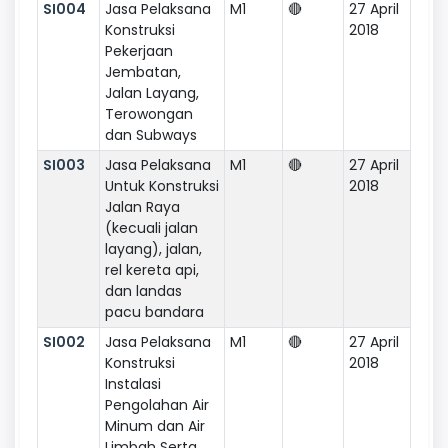
SI004
Jasa Pelaksana
M1
🔴
27 April
Konstruksi
2018
Pekerjaan
Jembatan,
Jalan Layang,
Terowongan
dan Subways
SI003
Jasa Pelaksana
M1
🔴
27 April
Untuk Konstruksi
2018
Jalan Raya
(kecuali jalan
layang), jalan,
rel kereta api,
dan landas
pacu bandara
SI002
Jasa Pelaksana
M1
🔴
27 April
Konstruksi
2018
Instalasi
Pengolahan Air
Minum dan Air
Limbah Serta