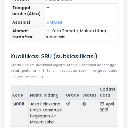
Tanggal
—
berdiri (Akta)
Asosiasi
GAPENSI
Alamat
—, Kota Ternate, Maluku Utara,
terdaftar
Indonesia.
Kualifikasi SBU (subklasifikasi)
Grade = kolom kualifikasi register. Status = estimasi dari tanggal
cetak pertama + 3 tahun; keputusan resmi mengacu pada
instansi berwenang.
Update
Kode
Nama bidang
Grade
Status
data
SI008
Jasa Pelaksana
M1
🔴
27 April
Untuk Konstruksi
2018
Perpipaan Air
Minum Lokal