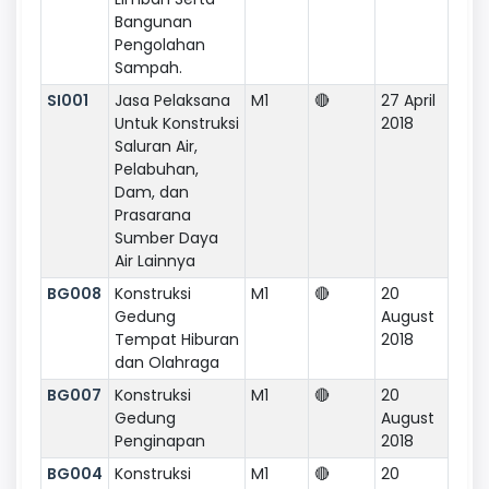
Bangunan
Pengolahan
Sampah.
SI001
Jasa Pelaksana
M1
🔴
27 April
Untuk Konstruksi
2018
Saluran Air,
Pelabuhan,
Dam, dan
Prasarana
Sumber Daya
Air Lainnya
BG008
Konstruksi
M1
🔴
20
Gedung
August
Tempat Hiburan
2018
dan Olahraga
BG007
Konstruksi
M1
🔴
20
Gedung
August
Penginapan
2018
BG004
Konstruksi
M1
🔴
20