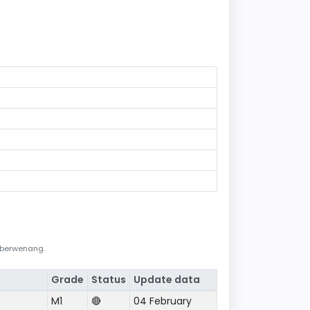
i berwenang.
Grade
Status
Update data
M1
🔴
04 February