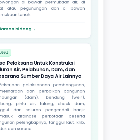
rowongan di bawah permukaan air, di
kit atau pegunungan dan di bawah
rmukaan tanah.
laman bidang
→
I001
sa Pelaksana Untuk Konstruksi
luran Air, Pelabuhan, Dam, dan
asarana Sumber Daya Air Lainnya
 Pekerjaan pelaksanaan pembangunan,
meliharaan dan perbaikan bangunan
ndungan (dam), bendung (weir),
bung, pintu air, talang, check dam,
nggul dan saluran pengendali banjir
rmasuk drainase perkotaan beserta
gunan pelengkapnya, tanggul laut, krib,
duk dan sarana...