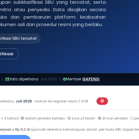
pan subklasifikasi SBU yang tercatat, serta
 mitra atau penyedia. Data disajikan secara
buka dan pembaruan platform; keabsahan
dokumen asli dan prosedur resmi yang berlaku.
ifikasi SBU tercatat
fikasi
|
Data diperbarui:
Juli 2025
|
Member
GAPENSI
🔴
perbarui:
Juli 2025
· sinkron ke register resmi / LPJK
Perkiraan di luar j
 + 3 tahun):
🟢
dalam jendela berlaku ·
🟡
sisa ≤3 bulan ·
🔴
di luar jendela ·
⚪
per
erjaan ≤ Rp 9,2 rb
(puncak referensi kemampuan dasar; per kode SBU dapat b