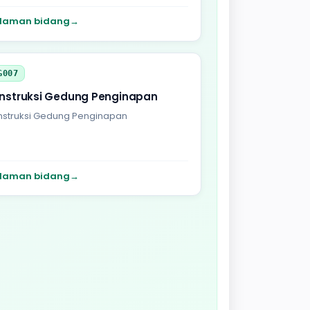
laman bidang
→
G007
nstruksi Gedung Penginapan
nstruksi Gedung Penginapan
laman bidang
→