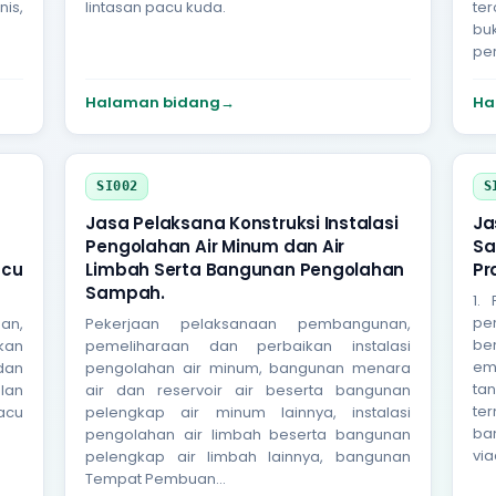
is,
lintasan pacu kuda.
te
bu
pe
Halaman bidang
→
Ha
SI002
S
Jasa Pelaksana Konstruksi Instalasi
Ja
Pengolahan Air Minum dan Air
Sa
acu
Limbah Serta Bangunan Pengolahan
Pr
Sampah.
1.
pe
an,
Pekerjaan pelaksanaan pembangunan,
be
kan
pemeliharaan dan perbaikan instalasi
em
 dan
pengolahan air minum, bangunan menara
ta
alan
air dan reservoir air beserta bangunan
te
acu
pelengkap air minum lainnya, instalasi
ban
pengolahan air limbah beserta bangunan
via
pelengkap air limbah lainnya, bangunan
Tempat Pembuan...