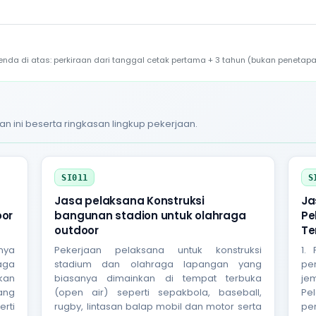
a di atas: perkiraan dari tanggal cetak pertama + 3 tahun (bukan penetapa
an ini beserta ringkasan lingkup pekerjaan.
SI011
S
Jasa pelaksana Konstruksi
Ja
oor
bangunan stadion untuk olahraga
Pe
outdoor
Te
nnya
Pekerjaan pelaksana untuk konstruksi
1.
raga
stadium dan olahraga lapangan yang
pe
kan
biasanya dimainkan di tempat terbuka
je
ang
(open air) seperti sepakbola, baseball,
Pe
rti
rugby, lintasan balap mobil dan motor serta
pe