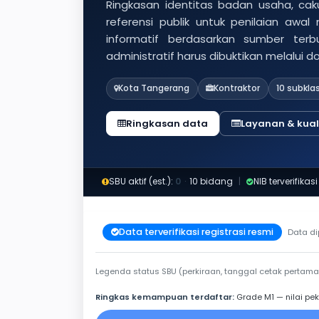
Ringkasan identitas badan usaha, caku
referensi publik untuk penilaian awal
informatif berdasarkan sumber ter
administratif harus dibuktikan melalui 
Kota Tangerang
Kontraktor
10 subklas
Ringkasan data
Layanan & kuali
SBU aktif (est.):
0
·
10 bidang
|
NIB terverifikasi
Data terverifikasi registrasi resmi
Data di
Legenda status SBU (perkiraan, tanggal cetak pertama
Ringkas kemampuan terdaftar:
Grade M1 — nilai pek