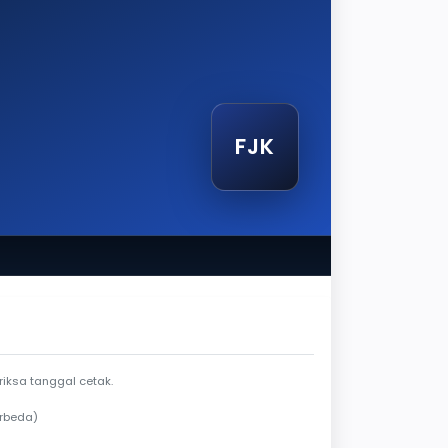
FJK
endela berlaku
iksa tanggal cetak.
erbeda)