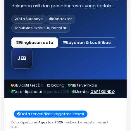
dokumen asli dan prosedur resmi yang berlaku.
Kota Surabaya
Kontraktor
12 subklasifikasi SBU tercatat
Ringkasan data
Layanan & kualifikasi
JEB
SBU aktif (est.):
0
·
12 bidang
NIB terverifikasi
Data diperbarui:
Agustus 2025
Member
GAPEKSINDO
Data terverifikasi registrasi resmi
Data diperbarui:
Agustus 2025
· sinkron ke register resmi /
LPJK