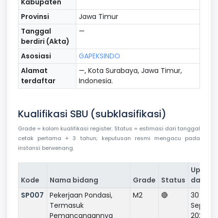
Kabupaten
Provinsi
Jawa Timur
Tanggal
—
berdiri (Akta)
Asosiasi
GAPEKSINDO
Alamat
—, Kota Surabaya, Jawa Timur,
terdaftar
Indonesia.
Kualifikasi SBU (subklasifikasi)
Grade = kolom kualifikasi register. Status = estimasi dari tanggal
cetak pertama + 3 tahun; keputusan resmi mengacu pada
instansi berwenang.
Update
Kode
Nama bidang
Grade
Status
data
SP007
Pekerjaan Pondasi,
M2
🔴
30
Termasuk
Septem
Pemancangannya
2020