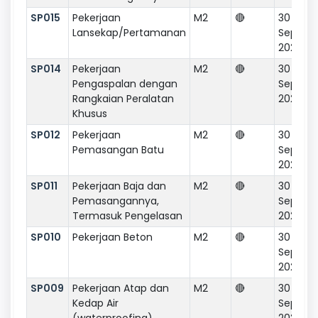
SP015
Pekerjaan
M2
🔴
30
Lansekap/Pertamanan
Septem
2020
SP014
Pekerjaan
M2
🔴
30
Pengaspalan dengan
Septem
Rangkaian Peralatan
2020
Khusus
SP012
Pekerjaan
M2
🔴
30
Pemasangan Batu
Septem
2020
SP011
Pekerjaan Baja dan
M2
🔴
30
Pemasangannya,
Septem
Termasuk Pengelasan
2020
SP010
Pekerjaan Beton
M2
🔴
30
Septem
2020
SP009
Pekerjaan Atap dan
M2
🔴
30
Kedap Air
Septem
(waterproofing)
2020