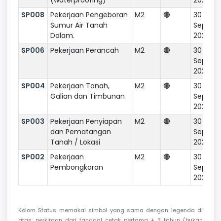
SP008
Pekerjaan Pengeboran
M2
🔴
30
Sumur Air Tanah
Septem
Dalam.
2020
SP006
Pekerjaan Perancah
M2
🔴
30
Septem
2020
SP004
Pekerjaan Tanah,
M2
🔴
30
Galian dan Timbunan
Septem
2020
SP003
Pekerjaan Penyiapan
M2
🔴
30
dan Pematangan
Septem
Tanah / Lokasi
2020
SP002
Pekerjaan
M2
🔴
30
Pembongkaran
Septem
2020
Kolom Status memakai simbol yang sama dengan legenda di
atas: perkiraan dari tanggal cetak pertama + 3 tahun (bukan