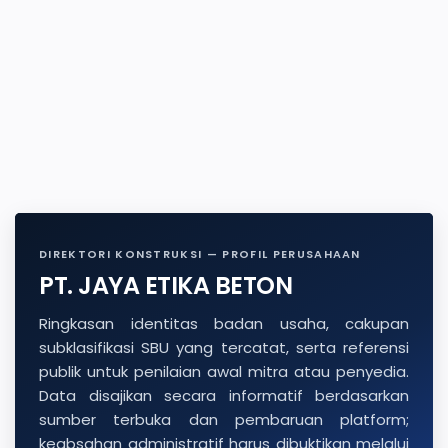
DIREKTORI KONSTRUKSI — PROFIL PERUSAHAAN
PT. JAYA ETIKA BETON
Ringkasan identitas badan usaha, cakupan
subklasifikasi SBU yang tercatat, serta referensi
publik untuk penilaian awal mitra atau penyedia.
Data disajikan secara informatif berdasarkan
sumber terbuka dan pembaruan platform;
keabsahan administratif harus dibuktikan melalui