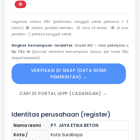
🔴
Perkiraan di luar jendela berlaku
Legenda status SBU (perkiraan, tanggal cetak pertama + 3
tahun):
🟢
dalam jendela berlaku ·
🟡
sisa ≤3 bulan ·
🔴
di luar
jendela ·
⚪
periksa tanggal cetak.
Ringkas kemampuan terdaftar:
Grade M2 — nilai pekerjaan ≤
Rp 74,3 rb
(puncak referensi kemampuan dasar; per kode SBU
dapat berbeda)
VERIFIKASI DI SIKAP (DATA RESMI
PEMERINTAH) →
CARI DI PORTAL LKPP (CADANGAN) →
Identitas perusahaan (register)
Nama resmi
PT. JAYA ETIKA BETON
Kota /
Kota Surabaya