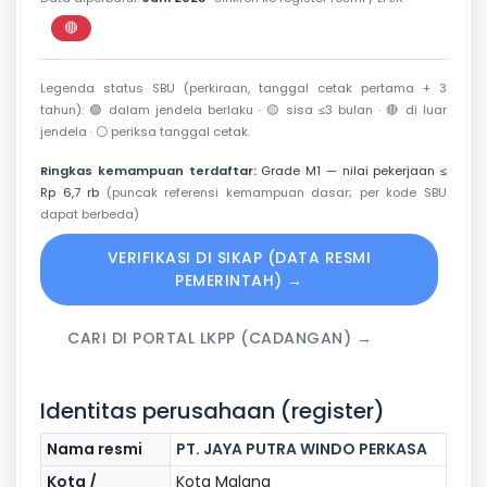
🔴
Perkiraan di luar jendela berlaku
Legenda status SBU (perkiraan, tanggal cetak pertama + 3
tahun):
🟢
dalam jendela berlaku ·
🟡
sisa ≤3 bulan ·
🔴
di luar
jendela ·
⚪
periksa tanggal cetak.
Ringkas kemampuan terdaftar:
Grade M1 — nilai pekerjaan ≤
Rp 6,7 rb
(puncak referensi kemampuan dasar; per kode SBU
dapat berbeda)
VERIFIKASI DI SIKAP (DATA RESMI
PEMERINTAH) →
CARI DI PORTAL LKPP (CADANGAN) →
Identitas perusahaan (register)
Nama resmi
PT. JAYA PUTRA WINDO PERKASA
Kota /
Kota Malang