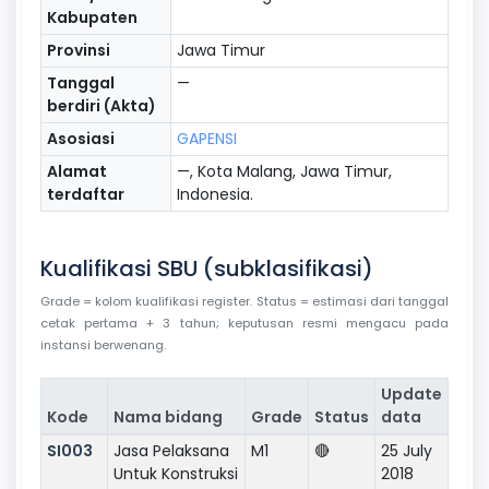
Kabupaten
Provinsi
Jawa Timur
Tanggal
—
berdiri (Akta)
Asosiasi
GAPENSI
Alamat
—, Kota Malang, Jawa Timur,
terdaftar
Indonesia.
Kualifikasi SBU (subklasifikasi)
Grade = kolom kualifikasi register. Status = estimasi dari tanggal
cetak pertama + 3 tahun; keputusan resmi mengacu pada
instansi berwenang.
Update
Kode
Nama bidang
Grade
Status
data
SI003
Jasa Pelaksana
M1
🔴
25 July
Untuk Konstruksi
2018