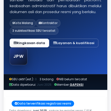
keabsahan administratif harus dibuktikan melalui
dokumen asli dan prosedur resmi yang berlaku.
Kota Malang
Kontraktor
3 subklasifikasi SBU tercatat
Ringkasan data
Layanan & kualifikasi
JPW
SBU aktif (est.):
0
·
3 bidang
NIB belum tercatat
Data diperbarui:
Juni 2025
Member
GAPENSI
Data terverifikasi registrasi resmi
Data diperbarui:
Juni 2025
· sinkron ke register resmi / LPJK