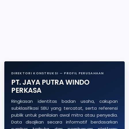
DIREKTORI KONSTRUKSI — PROFIL PERUSAHAAN
PT. JAYA PUTRA WINDO
PERKASA
Ringkasan identitas badan usaha, cakupan
subklasifikasi SBU yang tercatat, serta referensi
publik untuk penilaian awal mitra atau penyedia.
Data disajikan secara informatif berdasarkan
sumber terbuka dan pembaruan platform;