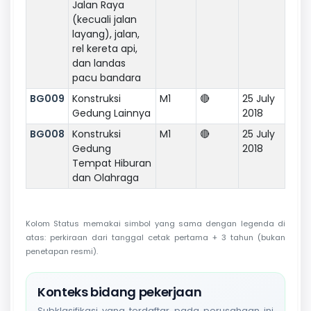
Jalan Raya
(kecuali jalan
layang), jalan,
rel kereta api,
dan landas
pacu bandara
BG009
Konstruksi
M1
🔴
25 July
Gedung Lainnya
2018
BG008
Konstruksi
M1
🔴
25 July
Gedung
2018
Tempat Hiburan
dan Olahraga
Kolom Status memakai simbol yang sama dengan legenda di
atas: perkiraan dari tanggal cetak pertama + 3 tahun (bukan
penetapan resmi).
Konteks bidang pekerjaan
Subklasifikasi yang terdaftar pada perusahaan ini