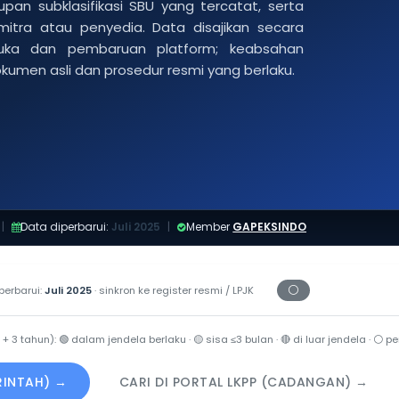
pan subklasifikasi SBU yang tercatat, serta
 mitra atau penyedia. Data disajikan secara
buka dan pembaruan platform; keabsahan
dokumen asli dan prosedur resmi yang berlaku.
|
Data diperbarui:
Juli 2025
|
Member
GAPEKSINDO
⚪
perbarui:
Juli 2025
· sinkron ke register resmi / LPJK
Periksa tanggal ce
 + 3 tahun):
🟢
dalam jendela berlaku ·
🟡
sisa ≤3 bulan ·
🔴
di luar jendela ·
⚪
per
ERINTAH) →
CARI DI PORTAL LKPP (CADANGAN) →