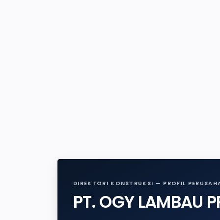
DIREKTORI KONSTRUKSI — PROFIL PERUSAH
PT. OGY LAMBAU 