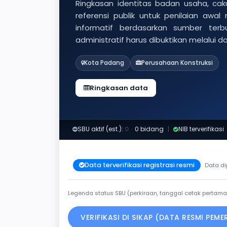
Ringkasan identitas badan usaha, caku
referensi publik untuk penilaian awal
informatif berdasarkan sumber ter
administratif harus dibuktikan melalui 
Kota Padang
Perusahaan Konstruksi
Ringkasan data
SBU aktif (est.):
0
·
0 bidang
|
NIB terverifikasi
Data terverifikasi registrasi resmi
Data di
Legenda status SBU (perkiraan, tanggal cetak pertama
VERIFIKASI DI SIKAP (DATA RESMI PEM