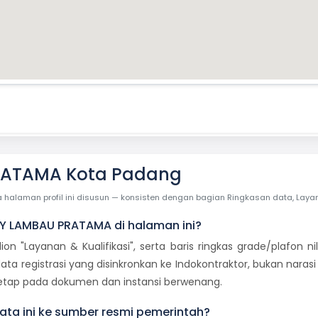
RATAMA Kota Padang
laman profil ini disusun — konsisten dengan bagian Ringkasan data, Layanan 
OGY LAMBAU PRATAMA di halaman ini?
dion "Layanan & Kualifikasi", serta baris ringkas grade/plafon
ata registrasi yang disinkronkan ke Indokontraktor, bukan naras
 tetap pada dokumen dan instansi berwenang.
ta ini ke sumber resmi pemerintah?