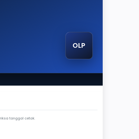
OLP
tak
iksa tanggal cetak.