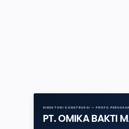
DIREKTORI KONSTRUKSI — PROFIL PERUSAH
PT. OMIKA BAKTI M