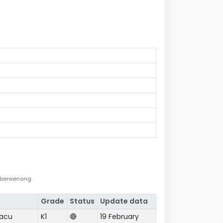
i berwenang.
Grade
Status
Update data
pacu
K1
🔴
19 February