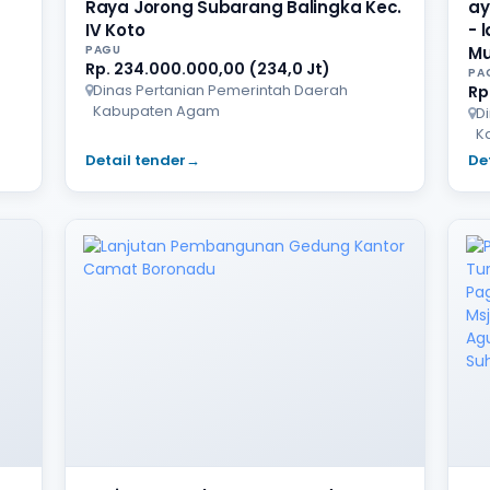
Raya Jorong Subarang Balingka Kec.
ay
IV Koto
- 
PAGU
Mu
Rp. 234.000.000,00 (234,0 Jt)
PA
Dinas Pertanian Pemerintah Daerah
Rp
Kabupaten Agam
D
K
Detail tender
→
De