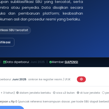
pan subklasifikasi SBU yang tercatat, serta
 mitra atau penyedia. Data disajikan secara
buka dan pembaruan platform; keabsahan
dokumen asli dan prosedur resmi yang berlaku.
ifikasi SBU tercatat
fikasi
|
Data diperbarui:
Juni 2025
|
Member
GAPENSI
🔴
perbarui:
Juni 2025
· sinkron ke register resmi / LPJK
Perkiraan di luar j
 + 3 tahun):
🟢
dalam jendela berlaku ·
🟡
sisa ≤3 bulan ·
🔴
di luar jendela ·
⚪
per
erjaan ≤ Rp 0
(puncak referensi kemampuan dasar; per kode SBU dapat berbed