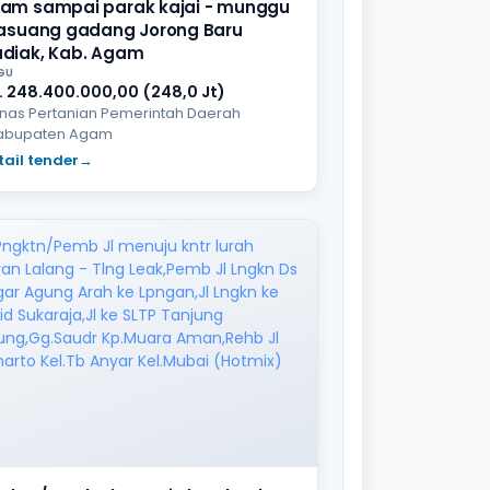
am sampai parak kajai - munggu
lasuang gadang Jorong Baru
diak, Kab. Agam
GU
. 248.400.000,00 (248,0 Jt)
inas Pertanian Pemerintah Daerah
abupaten Agam
tail tender
→