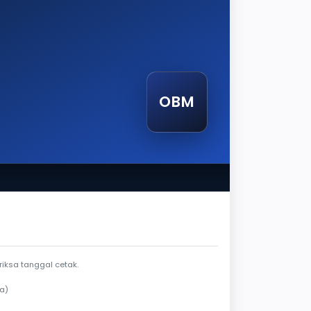
OBM
endela berlaku
iksa tanggal cetak.
a)