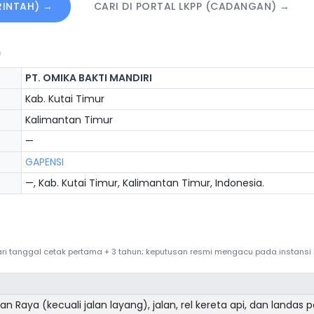
ERINTAH) →
CARI DI PORTAL LKPP (CADANGAN) →
)
PT. OMIKA BAKTI MANDIRI
Kab. Kutai Timur
Kalimantan Timur
—
GAPENSI
—, Kab. Kutai Timur, Kalimantan Timur, Indonesia.
 dari tanggal cetak pertama + 3 tahun; keputusan resmi mengacu pada instans
n Raya (kecuali jalan layang), jalan, rel kereta api, dan landas 