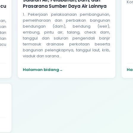
Kon
acu
Prasarana Sumber Daya Air Lainnya
1. Pekerjaan pelaksanaan pembangunan,
pemeliharaan dan perbaikan bangunan
an,
bendungan (dam), bendung (weir),
kan
embung, pintu air, talang, check dam,
 dan
tanggul dan saluran pengendali banjir
alan
termasuk drainase perkotaan beserta
acu
bangunan pelengkapnya, tanggul laut, krib,
viaduk dan sarana...
Halaman bidang
→
Ha