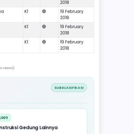
2018
ya
K1
🔴
19 February
2018
K1
🔴
19 February
2018
K1
🔴
19 February
2018
n resmi).
SUBKLASIFIKASI
G009
nstruksi Gedung Lainnya