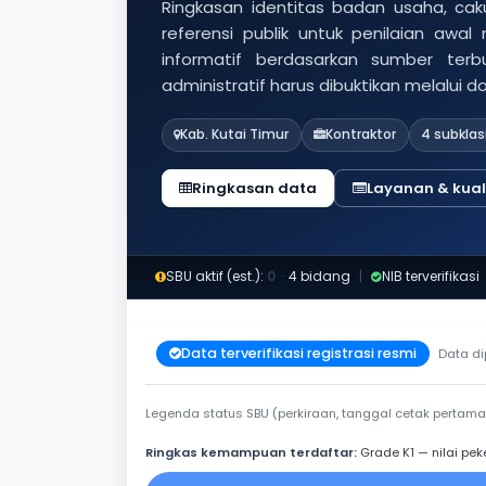
Ringkasan identitas badan usaha, caku
referensi publik untuk penilaian awal
informatif berdasarkan sumber ter
administratif harus dibuktikan melalui 
Kab. Kutai Timur
Kontraktor
4 subklas
Ringkasan data
Layanan & kuali
SBU aktif (est.):
0
·
4 bidang
|
NIB terverifikasi
Data terverifikasi registrasi resmi
Data di
Legenda status SBU (perkiraan, tanggal cetak pertama
Ringkas kemampuan terdaftar:
Grade K1 — nilai pek