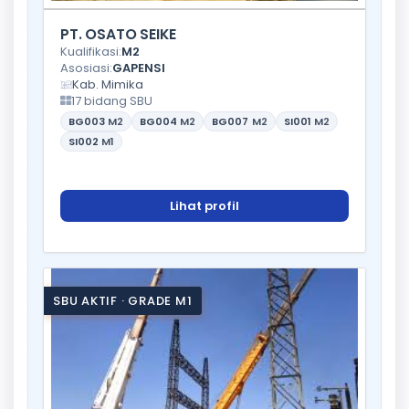
PT. OSATO SEIKE
Kualifikasi:
M2
Asosiasi:
GAPENSI
Kab. Mimika
17 bidang SBU
BG003
M2
BG004
M2
BG007
M2
SI001
M2
SI002
M1
Lihat profil
SBU AKTIF · GRADE M1