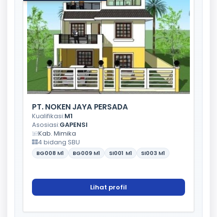
PT. NOKEN JAYA PERSADA
Kualifikasi:
M1
Asosiasi:
GAPENSI
Kab. Mimika
4 bidang SBU
BG008
M1
BG009
M1
SI001
M1
SI003
M1
Lihat profil