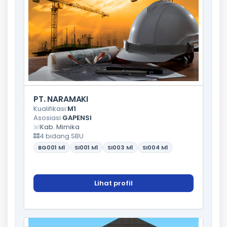
PT. NARAMAKI
Kualifikasi:
M1
Asosiasi:
GAPENSI
Kab. Mimika
4 bidang SBU
BG001
M1
SI001
M1
SI003
M1
SI004
M1
Lihat profil