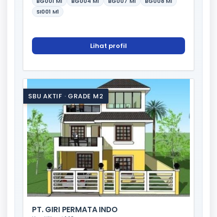
BG001
M1
BG004
M1
BG007
M1
BG008
M1
SI001
M1
Lihat profil
SBU AKTIF · GRADE M2
PT. GIRI PERMATA INDO