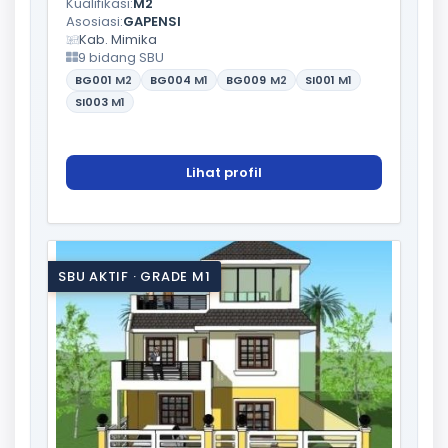
Kualifikasi:
M2
Asosiasi:
GAPENSI
Kab. Mimika
9 bidang SBU
BG001
M2
BG004
M1
BG009
M2
SI001
M1
SI003
M1
Lihat profil
SBU AKTIF · GRADE M1