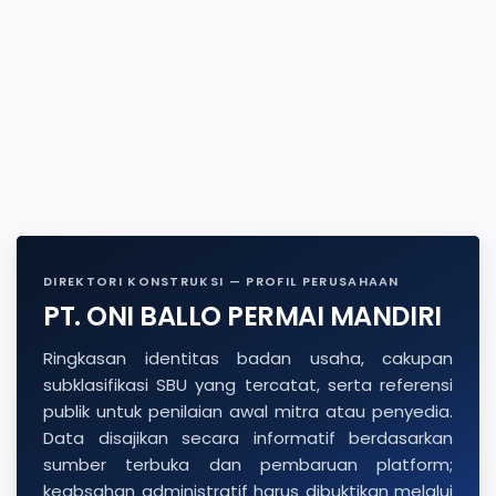
DIREKTORI KONSTRUKSI — PROFIL PERUSAHAAN
PT. ONI BALLO PERMAI MANDIRI
Ringkasan identitas badan usaha, cakupan
subklasifikasi SBU yang tercatat, serta referensi
publik untuk penilaian awal mitra atau penyedia.
Data disajikan secara informatif berdasarkan
sumber terbuka dan pembaruan platform;
keabsahan administratif harus dibuktikan melalui