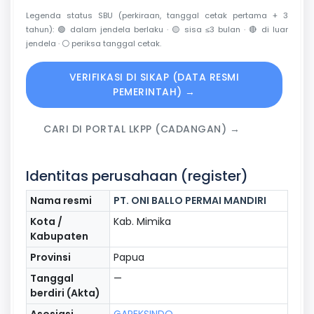
Legenda status SBU (perkiraan, tanggal cetak pertama + 3
tahun):
🟢
dalam jendela berlaku ·
🟡
sisa ≤3 bulan ·
🔴
di luar
jendela ·
⚪
periksa tanggal cetak.
VERIFIKASI DI SIKAP (DATA RESMI
PEMERINTAH) →
CARI DI PORTAL LKPP (CADANGAN) →
Identitas perusahaan (register)
Nama resmi
PT. ONI BALLO PERMAI MANDIRI
Kota /
Kab. Mimika
Kabupaten
Provinsi
Papua
Tanggal
—
berdiri (Akta)
Asosiasi
GAPEKSINDO