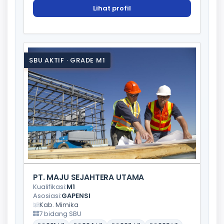
Lihat profil
SBU AKTIF · GRADE M1
PT. MAJU SEJAHTERA UTAMA
Kualifikasi:
M1
Asosiasi:
GAPENSI
Kab. Mimika
7 bidang SBU