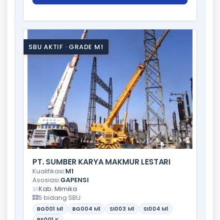
SBU AKTIF · GRADE M1
PT. SUMBER KARYA MAKMUR LESTARI
Kualifikasi:
M1
Asosiasi:
GAPENSI
Kab. Mimika
5 bidang SBU
BG001
M1
BG004
M1
SI003
M1
SI004
M1
BS001
K