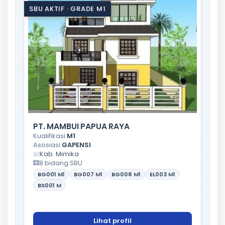
SBU AKTIF · GRADE M1
PT. MAMBUI PAPUA RAYA
Kualifikasi:
M1
Asosiasi:
GAPENSI
Kab. Mimika
8 bidang SBU
BG001
M1
BG007
M1
BG008
M1
EL003
M1
BS001
M
Lihat profil