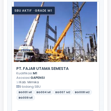
SBU AKTIF · GRADE M1
PT. FAJAR UTAMA SEMESTA
Kualifikasi:
M1
Asosiasi:
GAPENSI
Kab. Mimika
9 bidang SBU
BG001
M1
BG004
M1
BG007
M2
BG008
M2
BG009
M1