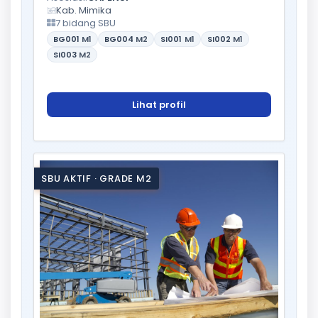
Kab. Mimika
7 bidang SBU
BG001
M1
BG004
M2
SI001
M1
SI002
M1
SI003
M2
Lihat profil
SBU AKTIF · GRADE M2