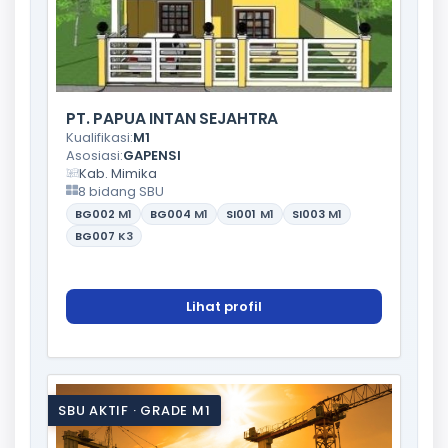
PT. PAPUA INTAN SEJAHTRA
Kualifikasi:
M1
Asosiasi:
GAPENSI
Kab. Mimika
8 bidang SBU
BG002
M1
BG004
M1
SI001
M1
SI003
M1
BG007
K3
Lihat profil
SBU AKTIF · GRADE M1