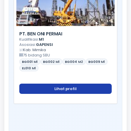
PT. BEN ONI PERMAI
Kualifikasi:
M1
Asosiasi:
GAPENSI
Kab. Mimika
75 bidang SBU
BG001
M1
BG002
M1
BG004
M2
BG009
M1
EL010
M1
Lihat profil