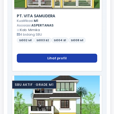
PT. VITA SAMUDERA
Kualifikasi:
M1
Asosiasi:
ASPERTANAS
Kab. Mimika
4 bidang SBU
SI002
M1
SI003
B2
SI004
B1
SI008
M1
Lihat profil
SBU AKTIF · GRADE M1