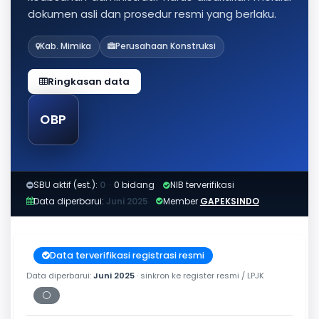
dokumen asli dan prosedur resmi yang berlaku.
Kab. Mimika
Perusahaan Konstruksi
Ringkasan data
OBP
SBU aktif (est.):
0
·
0 bidang
NIB terverifikasi
Data diperbarui:
Juni 2025
Member
GAPEKSINDO
Data terverifikasi registrasi resmi
Data diperbarui:
Juni 2025
· sinkron ke register resmi / LPJK
⚪
Periksa tanggal cetak