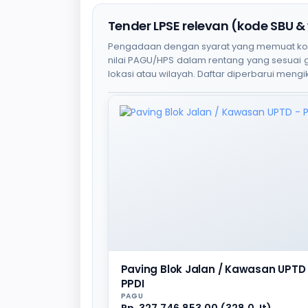
Tender LPSE relevan (kode SBU &
Pengadaan dengan syarat yang memuat kode S
nilai PAGU/HPS dalam rentang yang sesuai
lokasi atau wilayah. Daftar diperbarui mengik
Paving Blok Jalan / Kawasan UPTD 
PPDI
PAGU
Rp. 327.746.853,00 (328,0 Jt)