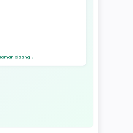
laman bidang
→