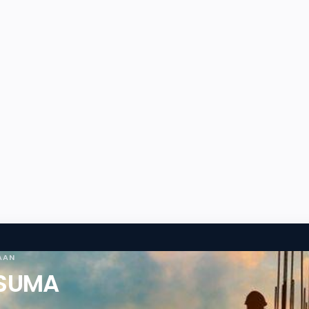
AAN
USUMA