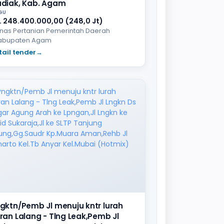
diak, Kab. Agam
GU
. 248.400.000,00 (248,0 Jt)
inas Pertanian Pemerintah Daerah
abupaten Agam
tail tender
→
gktn/Pemb Jl menuju kntr lurah
ran Lalang - Tlng Leak,Pemb Jl