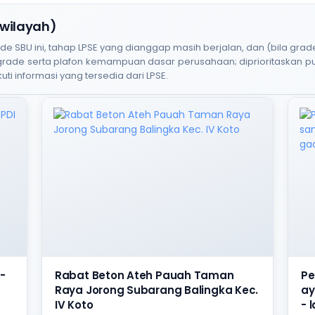
 wilayah)
BU ini, tahap LPSE yang dianggap masih berjalan, dan (bila grade
 grade serta plafon kemampuan dasar perusahaan; diprioritaskan 
uti informasi yang tersedia dari LPSE.
-
Rabat Beton Ateh Pauah Taman
Pe
Raya Jorong Subarang Balingka Kec.
ay
IV Koto
- 