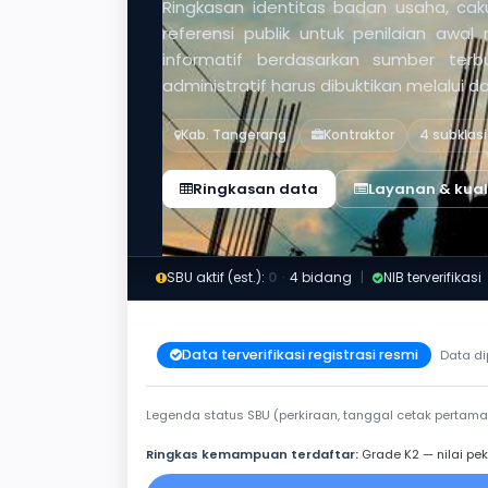
Ringkasan identitas badan usaha, caku
referensi publik untuk penilaian awal
informatif berdasarkan sumber ter
administratif harus dibuktikan melalui 
Kab. Tangerang
Kontraktor
4 subklasi
Ringkasan data
Layanan & kuali
SBU aktif (est.):
0
·
4 bidang
|
NIB terverifikasi
Data terverifikasi registrasi resmi
Data di
Legenda status SBU (perkiraan, tanggal cetak pertama
Ringkas kemampuan terdaftar:
Grade K2 — nilai pek