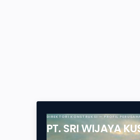
DIREKTORI KONSTRUKSI — PROFIL PERUSAH
PT. SRI WIJAYA K