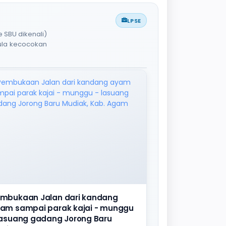
LPSE
 SBU dikenali)
pula kecocokan
mbukaan Jalan dari kandang
am sampai parak kajai - munggu
lasuang gadang Jorong Baru