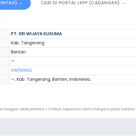
ERINTAH) →
CARI DI PORTAL LKPP (CADANGAN) →
)
PT. SRI WIJAYA KUSUMA
Kab. Tangerang
Banten
—
GAPEKNAS
—, Kab. Tangerang, Banten, Indonesia.
 dari tanggal cetak pertama + 3 tahun; keputusan resmi mengacu pada instans