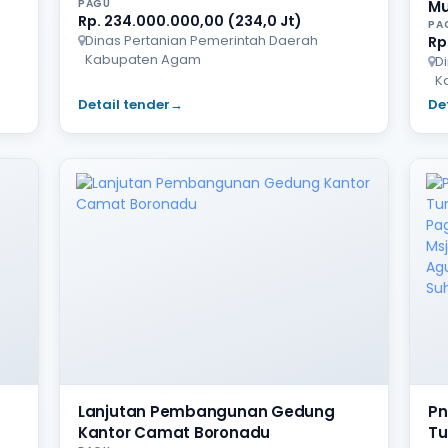
PAGU
Mu
Rp. 234.000.000,00 (234,0 Jt)
PA
Dinas Pertanian Pemerintah Daerah
Rp
Kabupaten Agam
D
K
Detail tender
→
De
Lanjutan Pembangunan Gedung
Pn
Kantor Camat Boronadu
Tu