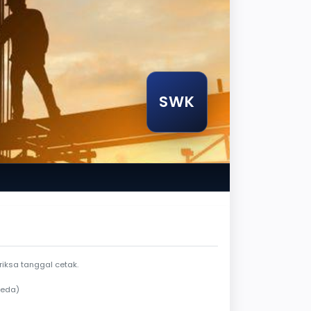
SWK
luar jendela berlaku
iksa tanggal cetak.
beda)