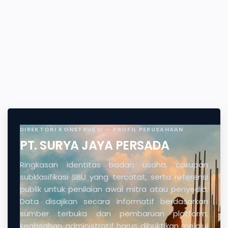
DIREKTORI KONSTRUKSI — PROFIL PERUSAHAAN
PT. SURYA JAYA PERSADA
Ringkasan identitas badan usaha, cakupan
subklasifikasi SBU yang tercatat, serta referensi
publik untuk penilaian awal mitra atau penyedia.
Data disajikan secara informatif berdasarkan
sumber terbuka dan pembaruan platform;
keabsahan administratif harus dibuktikan melalui