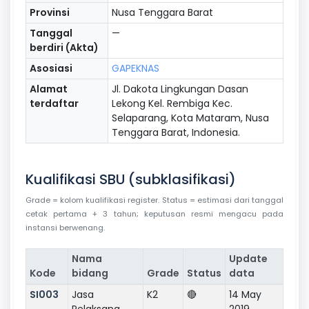
Provinsi
Nusa Tenggara Barat
Tanggal
—
berdiri (Akta)
Asosiasi
GAPEKNAS
Alamat
Jl. Dakota Lingkungan Dasan
terdaftar
Lekong Kel. Rembiga Kec.
Selaparang, Kota Mataram, Nusa
Tenggara Barat, Indonesia.
Kualifikasi SBU (subklasifikasi)
Grade = kolom kualifikasi register. Status = estimasi dari tanggal
cetak pertama + 3 tahun; keputusan resmi mengacu pada
instansi berwenang.
Nama
Update
Kode
bidang
Grade
Status
data
SI003
Jasa
K2
🔴
14 May
Pelaksana
2019