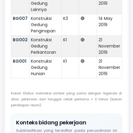
Gedung
2019
Lainnya
BG007
Konstruksi
K3
🔴
14 May
Gedung
2019
Penginapan
BG002
Konstruksi
K1
🔴
21
Gedung
November
Perkantoran
2019
BG001
Konstruksi
K1
🔴
21
Gedung
November
Hunian
2019
Kolom Status memakai simbol yang sama dengan legenda di
atas: perkiraan dari tanggal cetak pertama + 3 tahun (bukan
penetapan resmi).
Konteks bidang pekerjaan
Subklasifikasi yang terdaftar pada perusahaan ini