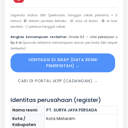
Perkiraan di luar jendela berlaku
Legenda status SBU (perkiraan, tanggal cetak pertama + 3
tahun):
🟢
dalam jendela berlaku ·
🟡
sisa ≤3 bulan ·
🔴
di luar
jendela ·
⚪
periksa tanggal cetak.
Ringkas kemampuan terdaftar:
Grade K2 — nilai pekerjaan ≤
Rp 4 rb
(puncak referensi kemampuan dasar; per kode SBU dapat
berbeda)
VERIFIKASI DI SIKAP (DATA RESMI
PEMERINTAH) →
CARI DI PORTAL LKPP (CADANGAN) →
Identitas perusahaan (register)
Nama resmi
PT. SURYA JAYA PERSADA
Kota /
Kota Mataram
Kabupaten