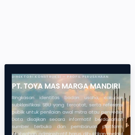
DIREKTORI KONSTRUKSI — PROFIL PERUSAHAAN
PT. TOYA MAS MARGA MANDIRI
Ringkasan identitas badan usaha, cakupan
subklasifikasi SBU yang tercatat, serta referensi
publik untuk penilaian awal mitra atau penyedia.
Data disajikan secara informatif berdasarkan
sumber terbuka dan pembaruan platform;
keabsahan administratif harus dibuktikan melalui