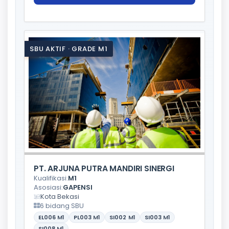
SBU AKTIF · GRADE M1
PT. ARJUNA PUTRA MANDIRI SINERGI
Kualifikasi:
M1
Asosiasi:
GAPENSI
Kota Bekasi
6 bidang SBU
EL006
M1
PL003
M1
SI002
M1
SI003
M1
SI008
M1