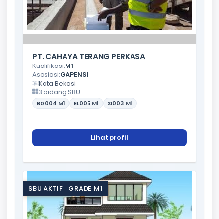
PT. CAHAYA TERANG PERKASA
Kualifikasi:
M1
Asosiasi:
GAPENSI
Kota Bekasi
3 bidang SBU
BG004
M1
EL005
M1
SI003
M1
Lihat profil
SBU AKTIF · GRADE M1