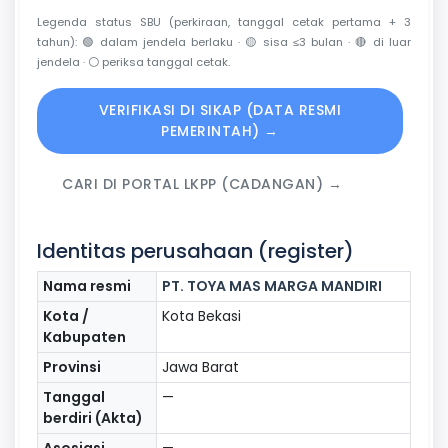
Legenda status SBU (perkiraan, tanggal cetak pertama + 3
tahun):
🟢
dalam jendela berlaku ·
🟡
sisa ≤3 bulan ·
🔴
di luar
jendela ·
⚪
periksa tanggal cetak.
VERIFIKASI DI SIKAP (DATA RESMI
PEMERINTAH) →
CARI DI PORTAL LKPP (CADANGAN) →
Identitas perusahaan (register)
Nama resmi
PT. TOYA MAS MARGA MANDIRI
Kota /
Kota Bekasi
Kabupaten
Provinsi
Jawa Barat
Tanggal
—
berdiri (Akta)
Asosiasi
—