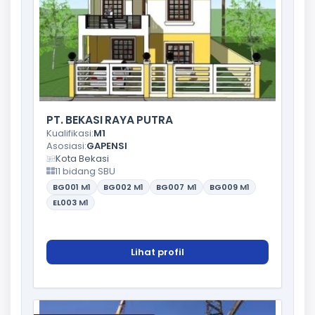
PT. BEKASI RAYA PUTRA
Kualifikasi:
M1
Asosiasi:
GAPENSI
Kota Bekasi
11 bidang SBU
BG001
M1
BG002
M1
BG007
M1
BG009
M1
EL003
M1
Lihat profil