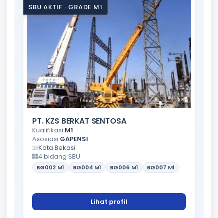
SBU AKTIF · GRADE M1
PT. KZS BERKAT SENTOSA
Kualifikasi:
M1
Asosiasi:
GAPENSI
Kota Bekasi
4 bidang SBU
BG002
M1
BG004
M1
BG006
M1
BG007
M1
Lihat profil