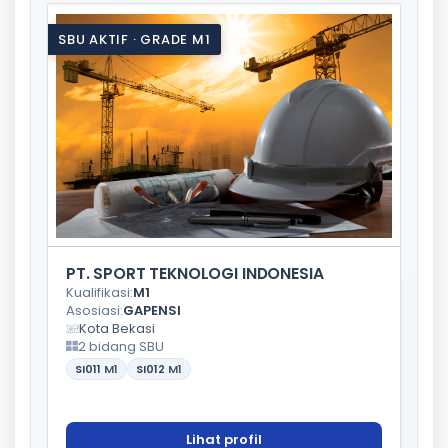
SBU AKTIF · GRADE M1
PT. SPORT TEKNOLOGI INDONESIA
Kualifikasi:
M1
Asosiasi:
GAPENSI
Kota Bekasi
2 bidang SBU
SI011
M1
SI012
M1
Lihat profil