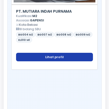
PT. MUTIARA INDAH PURNAMA
Kualifikasi:
M2
Asosiasi:
GAPENSI
Kota Bekasi
18 bidang SBU
BG004
M2
BG007
M2
BG008
M2
BG009
M2
EL010
M1
Lihat profil