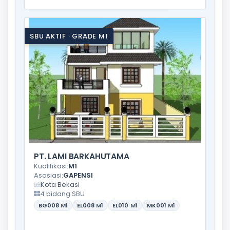
SBU AKTIF · GRADE M1
PT. LAMI BARKAHUTAMA
Kualifikasi:
M1
Asosiasi:
GAPENSI
Kota Bekasi
4 bidang SBU
BG008
M1
EL008
M1
EL010
M1
MK001
M1