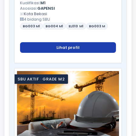
Kualifikasi:
M1
Asosiasi:
GAPENSI
Kota Bekasi
4 bidang SBU
BG003
M1
BG004
M1
EL010
M1
BG003
M
Lihat profil
SBU AKTIF · GRADE M2