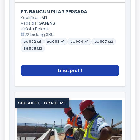
PT. BANGUN PILAR PERSADA
Kualifikasi:
M1
Asosiasi:
GAPENSI
Kota Bekasi
22 bidang SBU
BG002
M1
BG003
M1
BG004
M1
BG007
M2
BG008
M2
Lihat profil
SBU AKTIF · GRADE M1