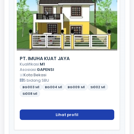
PT. IMUHA KUAT JAYA
Kualifikasi:
M1
Asosiasi:
GAPENSI
Kota Bekasi
5 bidang SBU
BG003
M1
BG004
M1
BG009
M1
SI002
M1
SI008
M1
Lihat profil