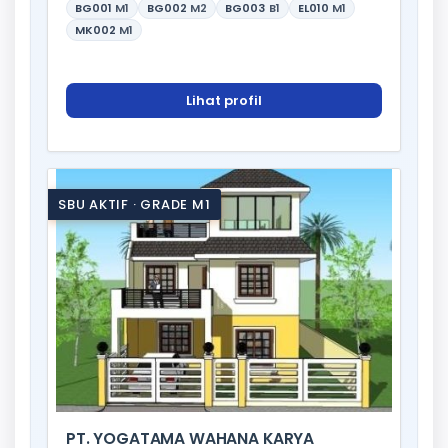
BG001
M1
BG002
M2
BG003
B1
EL010
M1
MK002
M1
Lihat profil
SBU AKTIF · GRADE M1
PT. YOGATAMA WAHANA KARYA