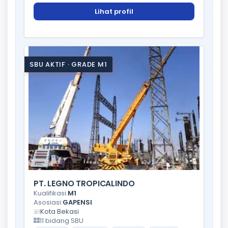
Lihat profil
SBU AKTIF · GRADE M1
PT. LEGNO TROPICALINDO
Kualifikasi:
M1
Asosiasi:
GAPENSI
Kota Bekasi
11 bidang SBU