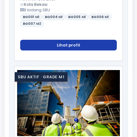
Kota Bekasi
8 bidang SBU
BG001
M1
BG004
M1
BG005
M1
BG006
M1
BG007
M2
Lihat profil
SBU AKTIF · GRADE M1