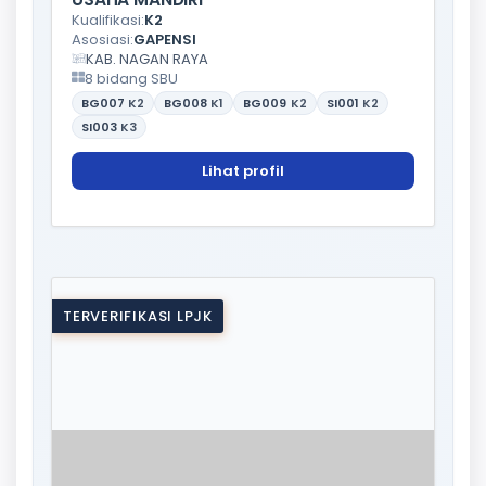
Kualifikasi:
K2
Asosiasi:
GAPENSI
KAB. NAGAN RAYA
8 bidang SBU
BG007
K2
BG008
K1
BG009
K2
SI001
K2
SI003
K3
Lihat profil
TERVERIFIKASI LPJK