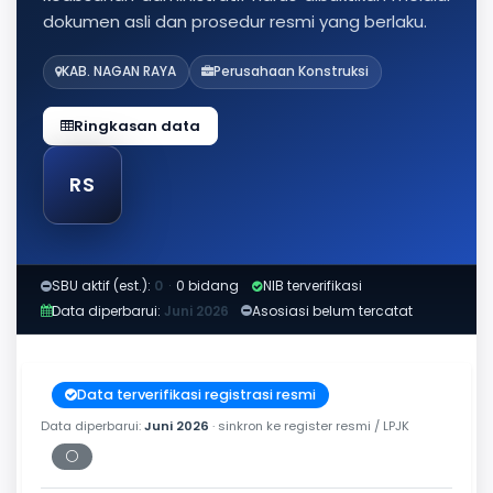
dokumen asli dan prosedur resmi yang berlaku.
KAB. NAGAN RAYA
Perusahaan Konstruksi
Ringkasan data
RS
SBU aktif (est.):
0
·
0 bidang
NIB terverifikasi
Data diperbarui:
Juni 2026
Asosiasi belum tercatat
Data terverifikasi registrasi resmi
Data diperbarui:
Juni 2026
· sinkron ke register resmi / LPJK
⚪
Periksa tanggal cetak