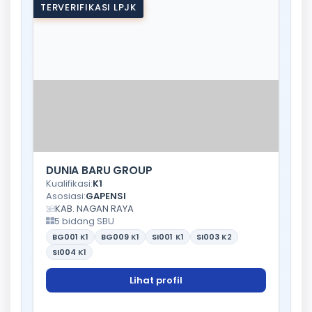
TERVERIFIKASI LPJK
DUNIA BARU GROUP
Kualifikasi:
K1
Asosiasi:
GAPENSI
KAB. NAGAN RAYA
5 bidang SBU
BG001
K1
BG009
K1
SI001
K1
SI003
K2
SI004
K1
Lihat profil