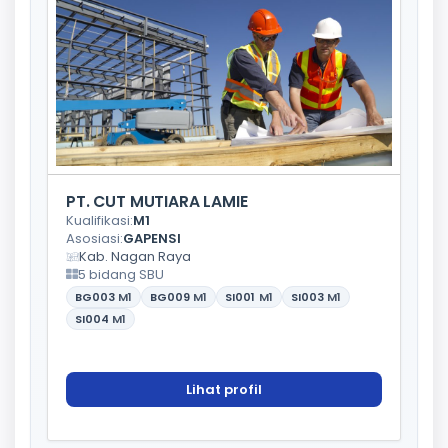
PT. CUT MUTIARA LAMIE
Kualifikasi:
M1
Asosiasi:
GAPENSI
Kab. Nagan Raya
5 bidang SBU
BG003
M1
BG009
M1
SI001
M1
SI003
M1
SI004
M1
Lihat profil