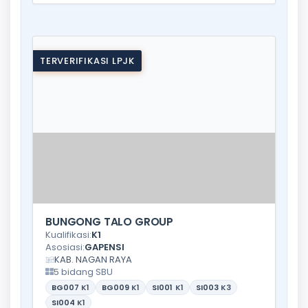
TERVERIFIKASI LPJK
BUNGONG TALO GROUP
Kualifikasi:
K1
Asosiasi:
GAPENSI
KAB. NAGAN RAYA
5 bidang SBU
BG007
K1
BG009
K1
SI001
K1
SI003
K3
SI004
K1