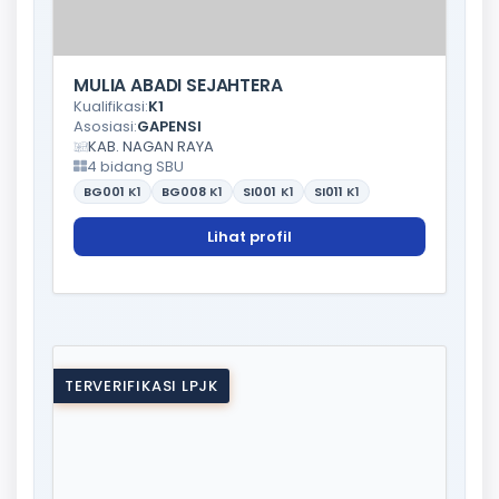
MULIA ABADI SEJAHTERA
Kualifikasi:
K1
Asosiasi:
GAPENSI
KAB. NAGAN RAYA
4 bidang SBU
BG001
K1
BG008
K1
SI001
K1
SI011
K1
Lihat profil
TERVERIFIKASI LPJK