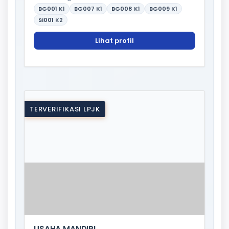
BG001
K1
BG007
K1
BG008
K1
BG009
K1
SI001
K2
Lihat profil
TERVERIFIKASI LPJK
USAHA MANDIRI