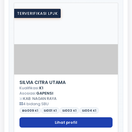
TERVERIFIKASI LPJK
SILVIA CITRA UTAMA
Kualifikasi:
K1
Asosiasi:
GAPENSI
KAB. NAGAN RAYA
4 bidang SBU
BG009
K1
SI001
K1
SI003
K1
SI004
K1
Lihat profil