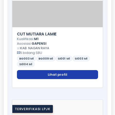
CUT MUTIARA LAMIE
Kualifikasi:
M1
Asosiasi:
GAPENSI
KAB. NAGAN RAYA
5 bidang SBU
BG003
M1
BG009
M1
SI001
M1
SI003
M1
SI004
M1
Lihat profil
TERVERIFIKASI LPJK