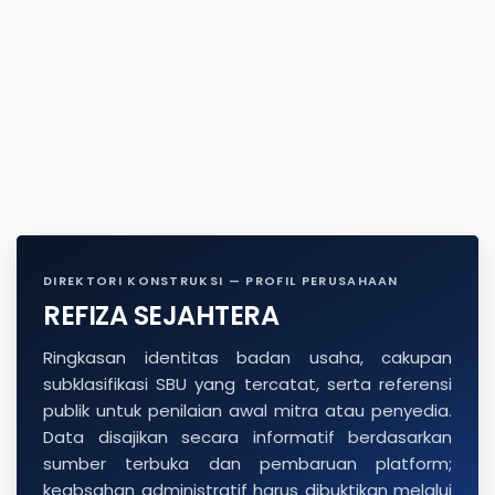
DIREKTORI KONSTRUKSI — PROFIL PERUSAHAAN
REFIZA SEJAHTERA
Ringkasan identitas badan usaha, cakupan
subklasifikasi SBU yang tercatat, serta referensi
publik untuk penilaian awal mitra atau penyedia.
Data disajikan secara informatif berdasarkan
sumber terbuka dan pembaruan platform;
keabsahan administratif harus dibuktikan melalui