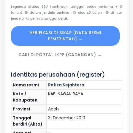
Legenda status SBU (perkiraan, tanggal cetak pertama + 3
tahun):
🟢
dalam jendela berlaku ·
🟡
sisa ≤3 bulan ·
🔴
di luar
jendela ·
⚪
periksa tanggal cetak.
VERIFIKASI DI SIKAP (DATA RESMI
PEMERINTAH) →
CARI DI PORTAL LKPP (CADANGAN) →
Identitas perusahaan (register)
Nama resmi
Refiza Sejahtera
Kota /
KAB. NAGAN RAYA
Kabupaten
Provinsi
Aceh
Tanggal
31 December 2010
berdiri (Akta)
Asosiasi
—