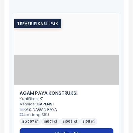
TERVERIFIKASI LPJK
AGAM PAYA KONSTRUKSI
Kualifikasi:
K1
Asosiasi:
GAPENSI
KAB. NAGAN RAYA
4 bidang SBU
BG007
K1
SI001
K1
SI003
K1
SI011
K1