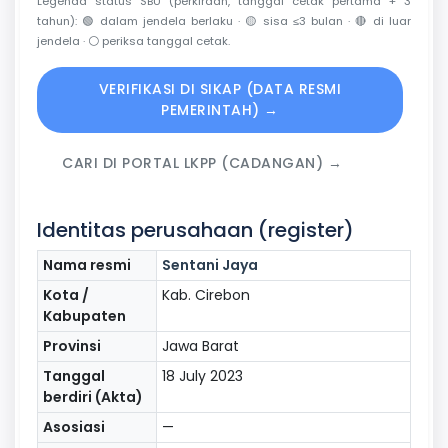
Legenda status SBU (perkiraan, tanggal cetak pertama + 3
tahun):
🟢
dalam jendela berlaku ·
🟡
sisa ≤3 bulan ·
🔴
di luar
jendela ·
⚪
periksa tanggal cetak.
VERIFIKASI DI SIKAP (DATA RESMI
PEMERINTAH) →
CARI DI PORTAL LKPP (CADANGAN) →
Identitas perusahaan (register)
Nama resmi
Sentani Jaya
Kota /
Kab. Cirebon
Kabupaten
Provinsi
Jawa Barat
Tanggal
18 July 2023
berdiri (Akta)
Asosiasi
—