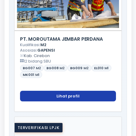
PT. MOROUTAMA JEMBAR PERDANA
Kualifikasi:
M2
Asosiasi:
GAPENSI
Kab. Cirebon
12 bidang SBU
BG007
M2
BG008
M2
BG009
M2
EL010
M1
MK001
M1
Lihat profil
TERVERIFIKASI LPJK