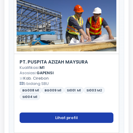
PT. PUSPITA AZIZAH MAYSURA
Kualifikasi:
M1
Asosiasi:
GAPENSI
Kab. Cirebon
5 bidang SBU
BG008
M1
BG009
M1
SI001
M1
SI003
M2
SI004
M1
Lihat profil