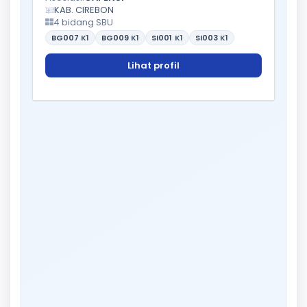
KAB. CIREBON
4 bidang SBU
BG007
K1
BG009
K1
SI001
K1
SI003
K1
Lihat profil