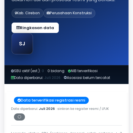
Kab. Cirebon
Perusahaan Konstruksi
Ringkasan data
SJ
SBU aktif (est.):
0
·
0 bidang
NIB terverifikasi
Data diperbarui:
Juli 2026
Asosiasi belum tercatat
Data terverifikasi registrasi resmi
Data diperbarui:
Juli 2026
· sinkron ke register resmi / LPJK
⚪
Periksa tanggal cetak