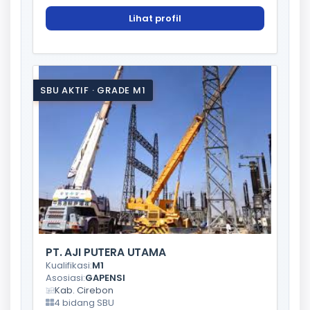
Lihat profil
SBU AKTIF · GRADE M1
PT. AJI PUTERA UTAMA
Kualifikasi:
M1
Asosiasi:
GAPENSI
Kab. Cirebon
4 bidang SBU