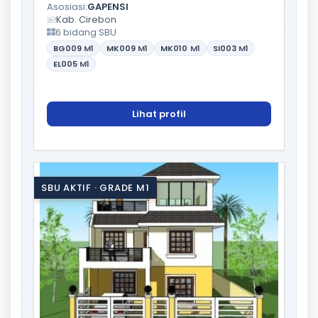
Asosiasi:
GAPENSI
Kab. Cirebon
6 bidang SBU
BG009
M1
MK009
M1
MK010
M1
SI003
M1
EL005
M1
Lihat profil
SBU AKTIF · GRADE M1