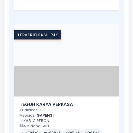
TERVERIFIKASI LPJK
TEGUH KARYA PERKASA
Kualifikasi:
K1
Asosiasi:
GAPENSI
KAB. CIREBON
4 bidang SBU
BG008
K1
BG009
K1
SI001
K1
SI003
K1