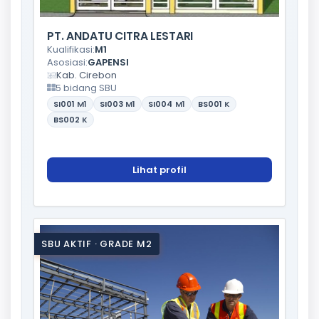
PT. ANDATU CITRA LESTARI
Kualifikasi:
M1
Asosiasi:
GAPENSI
Kab. Cirebon
5 bidang SBU
SI001
M1
SI003
M1
SI004
M1
BS001
K
BS002
K
Lihat profil
SBU AKTIF · GRADE M2