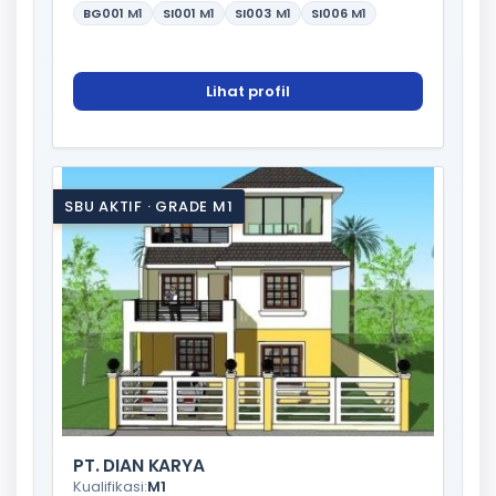
BG001
M1
SI001
M1
SI003
M1
SI006
M1
Lihat profil
SBU AKTIF · GRADE M1
PT. DIAN KARYA
Kualifikasi:
M1