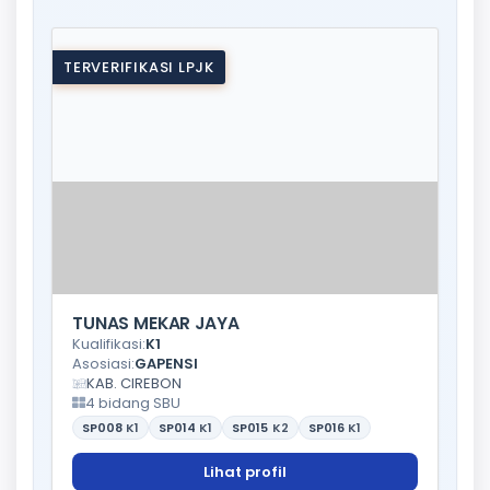
TERVERIFIKASI LPJK
TUNAS MEKAR JAYA
Kualifikasi:
K1
Asosiasi:
GAPENSI
KAB. CIREBON
4 bidang SBU
SP008
K1
SP014
K1
SP015
K2
SP016
K1
Lihat profil