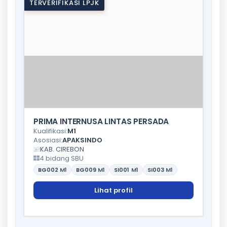
TERVERIFIKASI LPJK
PRIMA INTERNUSA LINTAS PERSADA
Kualifikasi:
M1
Asosiasi:
APAKSINDO
KAB. CIREBON
4 bidang SBU
BG002
M1
BG009
M1
SI001
M1
SI003
M1
Lihat profil