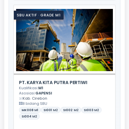
SBU AKTIF · GRADE M1
PT. KARYA KITA PUTRA PERTIWI
Kualifikasi:
M1
Asosiasi:
GAPENSI
Kab. Cirebon
8 bidang SBU
MK008
M1
SI001
M2
SI002
M2
SI003
M2
SI004
M2