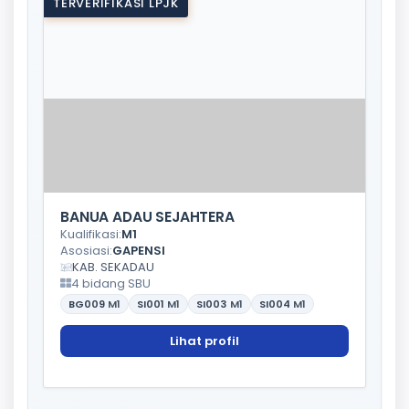
TERVERIFIKASI LPJK
BANUA ADAU SEJAHTERA
Kualifikasi:
M1
Asosiasi:
GAPENSI
KAB. SEKADAU
4 bidang SBU
BG009
M1
SI001
M1
SI003
M1
SI004
M1
Lihat profil