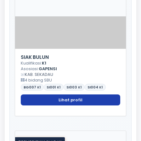
SIAK BULUN
Kualifikasi:
K1
Asosiasi:
GAPENSI
KAB. SEKADAU
4 bidang SBU
BG007
K1
SI001
K1
SI003
K1
SI004
K1
Lihat profil