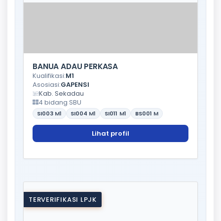
BANUA ADAU PERKASA
Kualifikasi:
M1
Asosiasi:
GAPENSI
Kab. Sekadau
4 bidang SBU
SI003
M1
SI004
M1
SI011
M1
BS001
M
Lihat profil
TERVERIFIKASI LPJK