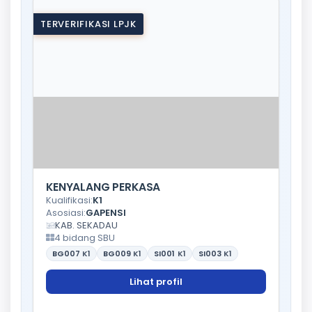
TERVERIFIKASI LPJK
KENYALANG PERKASA
Kualifikasi:
K1
Asosiasi:
GAPENSI
KAB. SEKADAU
4 bidang SBU
BG007
K1
BG009
K1
SI001
K1
SI003
K1
Lihat profil