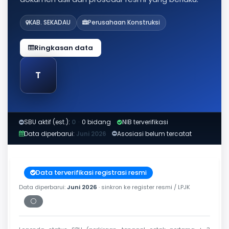
KAB. SEKADAU
Perusahaan Konstruksi
Ringkasan data
T
SBU aktif (est.):
0
·
0 bidang
NIB terverifikasi
Data diperbarui:
Juni 2026
Asosiasi belum tercatat
Data terverifikasi registrasi resmi
Data diperbarui:
Juni 2026
· sinkron ke register resmi / LPJK
⚪
Periksa tanggal cetak