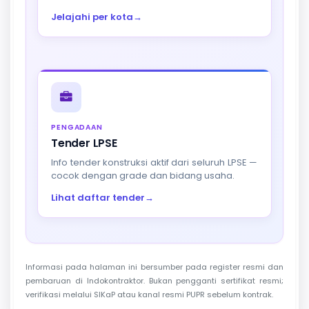
Jelajahi per kota
→
PENGADAAN
Tender LPSE
Info tender konstruksi aktif dari seluruh LPSE —
cocok dengan grade dan bidang usaha.
Lihat daftar tender
→
Informasi pada halaman ini bersumber pada register resmi dan
pembaruan di Indokontraktor. Bukan pengganti sertifikat resmi;
verifikasi melalui SIKaP atau kanal resmi PUPR sebelum kontrak.