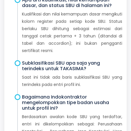
dasar, dan status SBU di halaman ini?
Kualifikasi dan nilai kemampuan dasar mengikuti
kolom register pada setiap kode SBU. Status
berlaku SBU dihitung sebagai estimasi dari
tanggal cetak pertama + 3 tahun (ditandai di
tabel dan accordion); ini bukan pengganti
sertifikat resmi.
Subklasifikasi SBU apa saja yang
terindeks untuk TAKASIMA?
Saat ini tidak ada baris subklasifikasi SBU yang
terindeks pada entri profil ini.
Bagaimana Indokontraktor
mengelompokkan tipe badan usaha
untuk profil ini?
Berdasarkan awalan kode SBU yang terdaftar,
entri ini dikelompokkan sebagai: Perusahaan