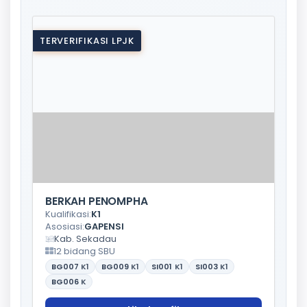
TERVERIFIKASI LPJK
BERKAH PENOMPHA
Kualifikasi:
K1
Asosiasi:
GAPENSI
Kab. Sekadau
12 bidang SBU
BG007
K1
BG009
K1
SI001
K1
SI003
K1
BG006
K