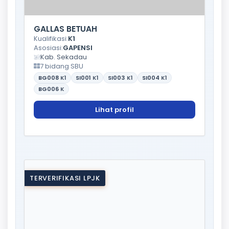
GALLAS BETUAH
Kualifikasi:
K1
Asosiasi:
GAPENSI
Kab. Sekadau
7 bidang SBU
BG008
K1
SI001
K1
SI003
K1
SI004
K1
BG006
K
Lihat profil
TERVERIFIKASI LPJK