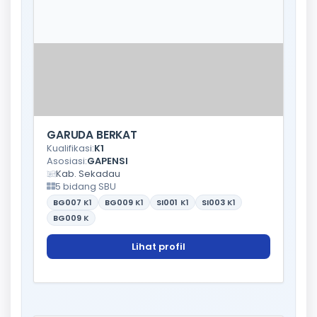
GARUDA BERKAT
Kualifikasi:
K1
Asosiasi:
GAPENSI
Kab. Sekadau
5 bidang SBU
BG007
K1
BG009
K1
SI001
K1
SI003
K1
BG009
K
Lihat profil