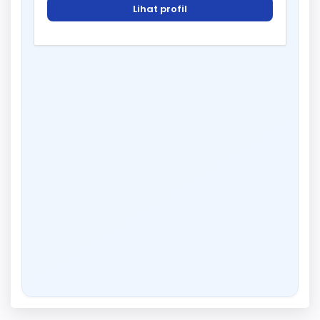
Lihat profil