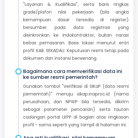
"Layanan & Kualifikasi", serta baris ringkas
grade/plafon nilai pekerjaan (bila angka
kemampuan dasar tersedia di register)
bersumber pada data registrasi yang
disinkronkan ke Indokontraktor, bukan narasi
bebas pemasaran. Basis lokasi menurut entri
profil: KAB. SEKADAU. Keputusan resmi tetap pada
dokumen dan instansi berwenang.
Bagaimana cara memverifikasi data ini
ke sumber resmi pemerintah?
Gunakan tombol "Verifikasi di SIKaP (data resmi
pemerintah)" menuju sikap.inaproc.id (nama
perusahaan, dan NPWP bila tersedia, dikirim
sebagai parameter pencarian) serta tautan
cadangan portal LKPP di bagian atas ringkasan
profil - sama seperti yang tampil di halaman ini.
Apa arti kualifikasi, nilai kemampuan