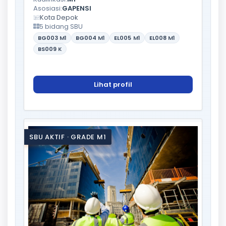
Asosiasi:
GAPENSI
Kota Depok
5 bidang SBU
BG003
M1
BG004
M1
EL005
M1
EL008
M1
BS009
K
Lihat profil
SBU AKTIF · GRADE M1