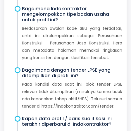
Bagaimana Indokontraktor
mengelompokkan tipe badan usaha
untuk profil ini?
Berdasarkan awalan kode SBU yang terdaftar,
entri ini dikelompokkan sebagai: Perusahaan
Konstruksi - Perusahaan Jasa Konstruksi. Hero
dan metadata halaman memakai ringkasan
yang konsisten dengan klasifikasi tersebut.
Bagaimana dengan tender LPSE yang
ditampilkan di profil ini?
Pada kondisi data saat ini, blok tender LPSE
relevan tidak ditampilkan (misalnya karena tidak
ada kecocokan tahap aktif/HPS). Telusuri semua
tender di https://indokontraktor.com/tender.
Kapan data profil / baris kualifikasi ini
terakhir diperbarui di Indokontraktor?