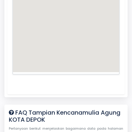
FAQ Tampian Kencanamulia Agung
KOTA DEPOK
Pertanyaan berikut menjelaskan bagaimana data pada halaman