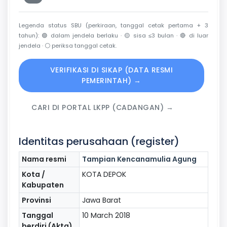
Legenda status SBU (perkiraan, tanggal cetak pertama + 3
tahun):
🟢
dalam jendela berlaku ·
🟡
sisa ≤3 bulan ·
🔴
di luar
jendela ·
⚪
periksa tanggal cetak.
VERIFIKASI DI SIKAP (DATA RESMI
PEMERINTAH) →
CARI DI PORTAL LKPP (CADANGAN) →
Identitas perusahaan (register)
Nama resmi
Tampian Kencanamulia Agung
Kota /
KOTA DEPOK
Kabupaten
Provinsi
Jawa Barat
Tanggal
10 March 2018
berdiri (Akta)