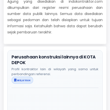
Agung yang disediakan di indokontraktor.com
dikumpulkan dari register resmi perusahaan dan
sumber data publik lainnya. Semua data disediakan
sebagai pedoman dan telah disiapkan untuk tujuan
informasi saja. Ketahuilah bahwa data dapat berubah
sejak pembaruan terakhir.
Perusahaan konstruksi lainnya di KOTA
DEPOK
Profil kontraktor lain di wilayah yang sama untuk
perbandingan referensi.
WILAYAH