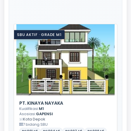
SBU AKTIF · GRADE M1
PT. KINAYA NAYAKA
Kualifikasi:
M1
Asosiasi:
GAPENSI
Kota Depok
7 bidang SBU