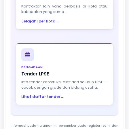
Kontraktor lain yang berbasis di kota atau
kabupaten yang sama.
Jelajahi per kota
→
PENGADAAN
Tender LPSE
Info tender konstruksi aktif dari seluruh LPSE —
cocok dengan grade dan bidang usaha.
Lihat daftar tender
→
Informasi pada halaman ini bersumber pada register resmi dan