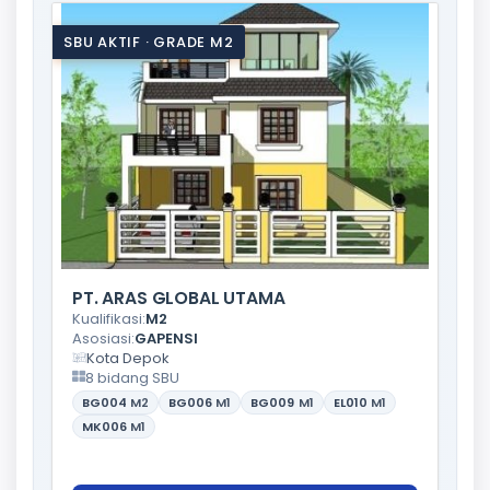
SBU AKTIF · GRADE M2
PT. ARAS GLOBAL UTAMA
Kualifikasi:
M2
Asosiasi:
GAPENSI
Kota Depok
8 bidang SBU
BG004
M2
BG006
M1
BG009
M1
EL010
M1
MK006
M1