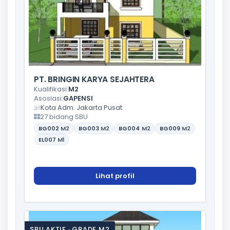
PT. BRINGIN KARYA SEJAHTERA
Kualifikasi:
M2
Asosiasi:
GAPENSI
Kota Adm. Jakarta Pusat
27 bidang SBU
BG002
M2
BG003
M2
BG004
M2
BG009
M2
EL007
M1
Lihat profil
SBU AKTIF · GRADE M2