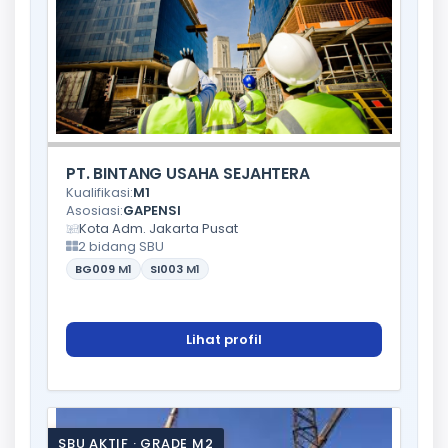
PT. BINTANG USAHA SEJAHTERA
Kualifikasi:
M1
Asosiasi:
GAPENSI
Kota Adm. Jakarta Pusat
2 bidang SBU
BG009
M1
SI003
M1
Lihat profil
SBU AKTIF · GRADE M2