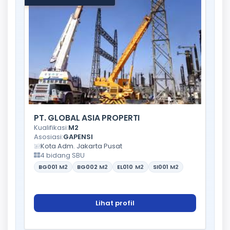
PT. GLOBAL ASIA PROPERTI
Kualifikasi:
M2
Asosiasi:
GAPENSI
Kota Adm. Jakarta Pusat
4 bidang SBU
BG001
M2
BG002
M2
EL010
M2
SI001
M2
Lihat profil