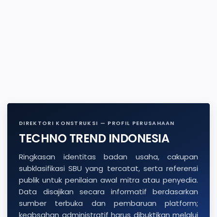
DIREKTORI KONSTRUKSI — PROFIL PERUSAHAAN
TECHNO TREND INDONESIA
Ringkasan identitas badan usaha, cakupan
subklasifikasi SBU yang tercatat, serta referensi
publik untuk penilaian awal mitra atau penyedia.
Data disajikan secara informatif berdasarkan
sumber terbuka dan pembaruan platform;
keabsahan administratif harus dibuktikan melalui