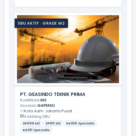
SBU AKTIF · GRADE M2
PT. GEASINDO TEKNIK PRIMA
Kualifikasi:
M2
Asosiasi:
GAPENSI
Kota Adm. Jakarta Pusat
4 bidang SBU
SP009
M2
SP011
M2
KK016
Spesialis
KK011
Spesialis