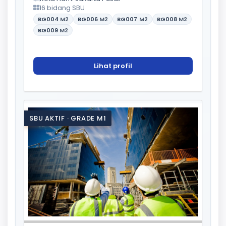
16 bidang SBU
BG004
M2
BG006
M2
BG007
M2
BG008
M2
BG009
M2
Lihat profil
SBU AKTIF · GRADE M1