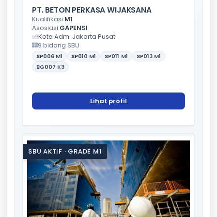
PT. BETON PERKASA WIJAKSANA
Kualifikasi:
M1
Asosiasi:
GAPENSI
Kota Adm. Jakarta Pusat
9 bidang SBU
SP006
M1
SP010
M1
SP011
M1
SP013
M1
BG007
K3
Lihat profil
SBU AKTIF · GRADE M1