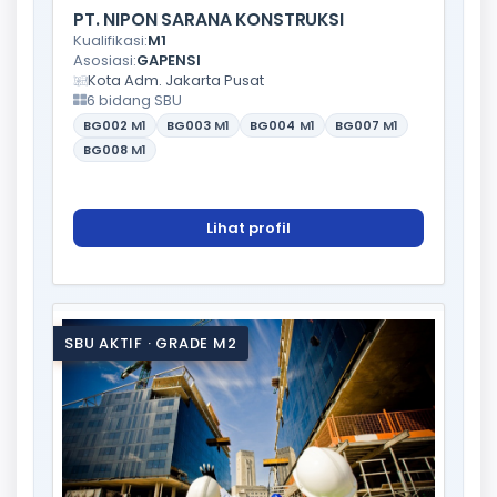
PT. NIPON SARANA KONSTRUKSI
Kualifikasi:
M1
Asosiasi:
GAPENSI
Kota Adm. Jakarta Pusat
6 bidang SBU
BG002
M1
BG003
M1
BG004
M1
BG007
M1
BG008
M1
Lihat profil
SBU AKTIF · GRADE M2