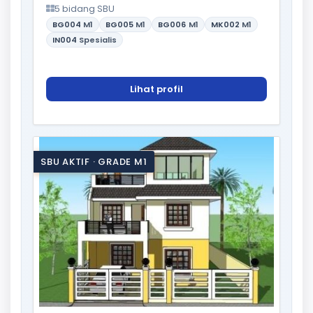
5 bidang SBU
BG004
M1
BG005
M1
BG006
M1
MK002
M1
IN004
Spesialis
Lihat profil
SBU AKTIF · GRADE M1