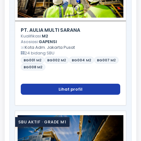
PT. AULIA MULTI SARANA
Kualifikasi:
M2
Asosiasi:
GAPENSI
Kota Adm. Jakarta Pusat
24 bidang SBU
BG001
M2
BG002
M2
BG004
M2
BG007
M2
BG008
M2
Lihat profil
SBU AKTIF · GRADE M1