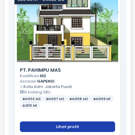
PT. PAHIMPU MAS
Kualifikasi:
M2
Asosiasi:
GAPENSI
Kota Adm. Jakarta Pusat
10 bidang SBU
BG002
M2
BG007
M2
BG008
M2
BG009
M1
EL010
M1
Lihat profil