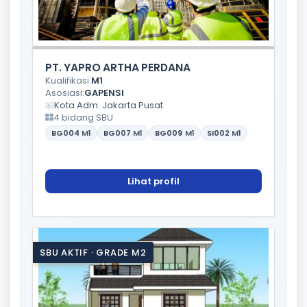
PT. YAPRO ARTHA PERDANA
Kualifikasi:
M1
Asosiasi:
GAPENSI
Kota Adm. Jakarta Pusat
4 bidang SBU
BG004
M1
BG007
M1
BG009
M1
SI002
M1
Lihat profil
SBU AKTIF · GRADE M2