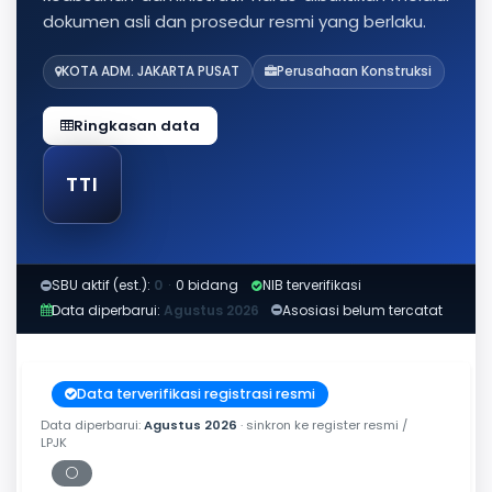
dokumen asli dan prosedur resmi yang berlaku.
KOTA ADM. JAKARTA PUSAT
Perusahaan Konstruksi
Ringkasan data
TTI
SBU aktif (est.):
0
·
0 bidang
NIB terverifikasi
Data diperbarui:
Agustus 2026
Asosiasi belum tercatat
Data terverifikasi registrasi resmi
Data diperbarui:
Agustus 2026
· sinkron ke register resmi /
LPJK
⚪
Periksa tanggal cetak