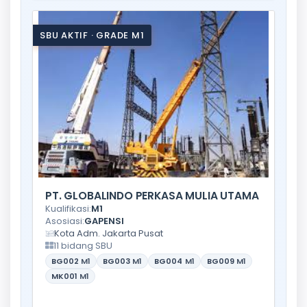
SBU AKTIF · GRADE M1
PT. GLOBALINDO PERKASA MULIA UTAMA
Kualifikasi:
M1
Asosiasi:
GAPENSI
Kota Adm. Jakarta Pusat
11 bidang SBU
BG002
M1
BG003
M1
BG004
M1
BG009
M1
MK001
M1