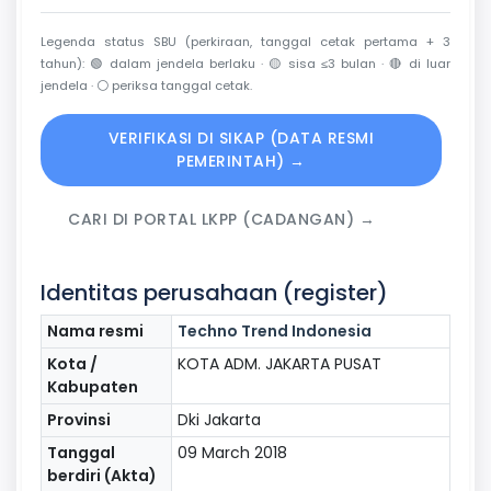
Legenda status SBU (perkiraan, tanggal cetak pertama + 3
tahun):
🟢
dalam jendela berlaku ·
🟡
sisa ≤3 bulan ·
🔴
di luar
jendela ·
⚪
periksa tanggal cetak.
VERIFIKASI DI SIKAP (DATA RESMI
PEMERINTAH) →
CARI DI PORTAL LKPP (CADANGAN) →
Identitas perusahaan (register)
Nama resmi
Techno Trend Indonesia
Kota /
KOTA ADM. JAKARTA PUSAT
Kabupaten
Provinsi
Dki Jakarta
Tanggal
09 March 2018
berdiri (Akta)