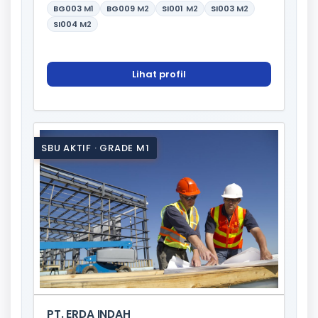
BG003
M1
BG009
M2
SI001
M2
SI003
M2
SI004
M2
Lihat profil
SBU AKTIF · GRADE M1
PT. ERDA INDAH