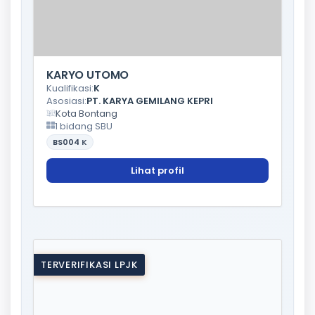
KARYO UTOMO
Kualifikasi:
K
Asosiasi:
PT. KARYA GEMILANG KEPRI
Kota Bontang
1 bidang SBU
BS004
K
Lihat profil
TERVERIFIKASI LPJK