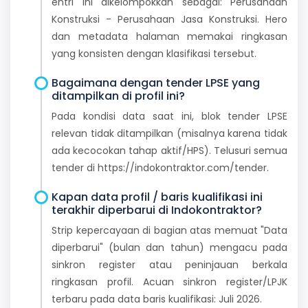
entri ini dikelompokkan sebagai: Perusahaan
Konstruksi - Perusahaan Jasa Konstruksi. Hero
dan metadata halaman memakai ringkasan
yang konsisten dengan klasifikasi tersebut.
Bagaimana dengan tender LPSE yang
ditampilkan di profil ini?
Pada kondisi data saat ini, blok tender LPSE
relevan tidak ditampilkan (misalnya karena tidak
ada kecocokan tahap aktif/HPS). Telusuri semua
tender di https://indokontraktor.com/tender.
Kapan data profil / baris kualifikasi ini
terakhir diperbarui di Indokontraktor?
Strip kepercayaan di bagian atas memuat "Data
diperbarui" (bulan dan tahun) mengacu pada
sinkron register atau peninjauan berkala
ringkasan profil. Acuan sinkron register/LPJK
terbaru pada data baris kualifikasi: Juli 2026.