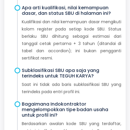
Apa arti kualifikasi, nilai kemampuan
dasar, dan status SBU di halaman ini?
Kualifikasi dan nilai kemampuan dasar mengikuti
kolom register pada setiap kode SBU. Status
berlaku SBU dihitung sebagai estimasi dari
tanggal cetak pertama + 3 tahun (ditandai di
tabel dan accordion); ini bukan pengganti
sertifikat resmi.
Subklasifikasi SBU apa saja yang
terindeks untuk TEGUH KARYA?
Saat ini tidak ada baris subklasifikasi SBU yang
terindeks pada entri profil ini.
Bagaimana Indokontraktor
mengelompokkan tipe badan usaha
untuk profil ini?
Berdasarkan awalan kode SBU yang terdaftar,