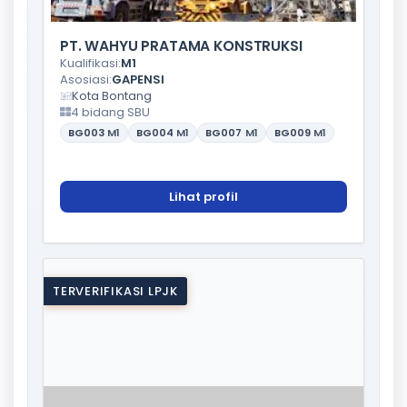
PT. WAHYU PRATAMA KONSTRUKSI
Kualifikasi:
M1
Asosiasi:
GAPENSI
Kota Bontang
4 bidang SBU
BG003
M1
BG004
M1
BG007
M1
BG009
M1
Lihat profil
TERVERIFIKASI LPJK