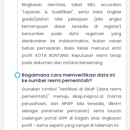
Ringkasan identitas, tabel SBU, accordion
"Layanan & Kualifikasi", serta baris ringkas
grade/plafon nilai pekerjaan (bila angka
kemampuan dasar tersedia di register)
bersumber pada data registrasi yang
disinkronkan ke Indokontraktor, bukan narasi
bebas pemasaran. Basis lokasi menurut entri
profil: KOTA BONTANG. Keputusan resmi tetap
pada dokumen dan instansi berwenang.
Bagaimana cara memverifikasi data ini
ke sumber resmi pemerintah?
Gunakan tombol "Verifikasi di SIKaP (data resmi
pemerintah)" menuju sikap.inaproc.id (nama
perusahaan, dan NPWP bila tersedia, dikirim
sebagai parameter pencarian) serta tautan
cadangan portal LKPP di bagian atas ringkasan
profil - sama seperti yang tampil di halaman ini.