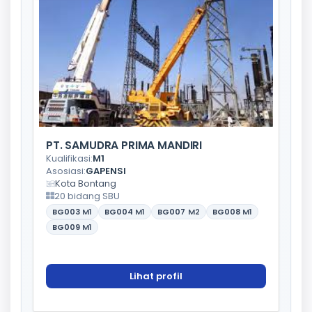
PT. SAMUDRA PRIMA MANDIRI
Kualifikasi:
M1
Asosiasi:
GAPENSI
Kota Bontang
20 bidang SBU
BG003
M1
BG004
M1
BG007
M2
BG008
M1
BG009
M1
Lihat profil