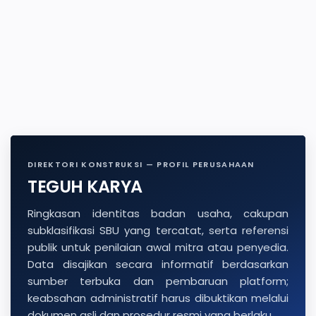
DIREKTORI KONSTRUKSI — PROFIL PERUSAHAAN
TEGUH KARYA
Ringkasan identitas badan usaha, cakupan
subklasifikasi SBU yang tercatat, serta referensi
publik untuk penilaian awal mitra atau penyedia.
Data disajikan secara informatif berdasarkan
sumber terbuka dan pembaruan platform;
keabsahan administratif harus dibuktikan melalui
dokumen asli dan prosedur resmi yang berlaku.