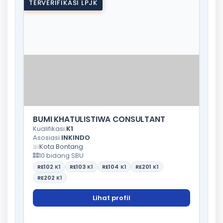
TERVERIFIKASI LPJK
BUMI KHATULISTIWA CONSULTANT
Kualifikasi:
K1
Asosiasi:
INKINDO
Kota Bontang
10 bidang SBU
RE102
K1
RE103
K1
RE104
K1
RE201
K1
RE202
K1
Lihat profil