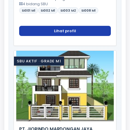
4 bidang SBU
SI001
M1
SI002
M1
SI003
M2
SI008
M1
Lihat profil
SBU AKTIF · GRADE M1
PT. JIORINDO MARDONGAN JAYA