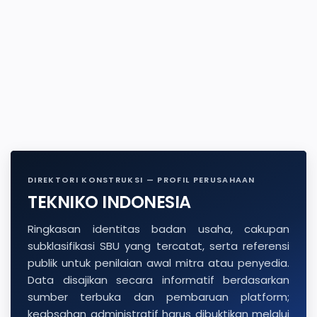
DIREKTORI KONSTRUKSI — PROFIL PERUSAHAAN
TEKNIKO INDONESIA
Ringkasan identitas badan usaha, cakupan
subklasifikasi SBU yang tercatat, serta referensi
publik untuk penilaian awal mitra atau penyedia.
Data disajikan secara informatif berdasarkan
sumber terbuka dan pembaruan platform;
keabsahan administratif harus dibuktikan melalui