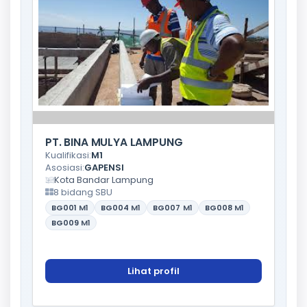
PT. BINA MULYA LAMPUNG
Kualifikasi:
M1
Asosiasi:
GAPENSI
Kota Bandar Lampung
8 bidang SBU
BG001
M1
BG004
M1
BG007
M1
BG008
M1
BG009
M1
Lihat profil