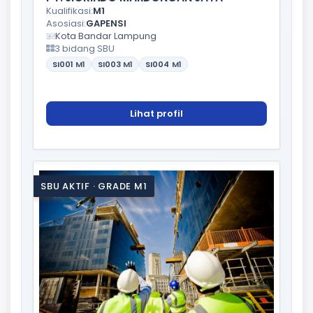
Kualifikasi:
M1
Asosiasi:
GAPENSI
Kota Bandar Lampung
3 bidang SBU
SI001
M1
SI003
M1
SI004
M1
Lihat profil
SBU AKTIF · GRADE M1