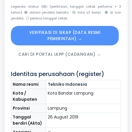
Legenda status SBU (perkiraan, tanggal cetak pertama + 3
tahun):
🟢
dalam jendela berlaku ·
🟡
sisa ≤3 bulan ·
🔴
di luar
jendela ·
⚪
periksa tanggal cetak.
VERIFIKASI DI SIKAP (DATA RESMI
PEMERINTAH) →
CARI DI PORTAL LKPP (CADANGAN) →
Identitas perusahaan (register)
Nama resmi
Tekniko Indonesia
Kota /
Kota Bandar Lampung
Kabupaten
Provinsi
Lampung
Tanggal
26 August 2019
berdiri (Akta)
Asosiasi
—