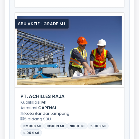
SBU AKTIF · GRADE M1
PT. ACHILLES RAJA
Kualifikasi:
M1
Asosiasi:
GAPENSI
Kota Bandar Lampung
5 bidang SBU
BG008
M1
BG009
M1
SI001
M1
SI003
M1
SI004
M1