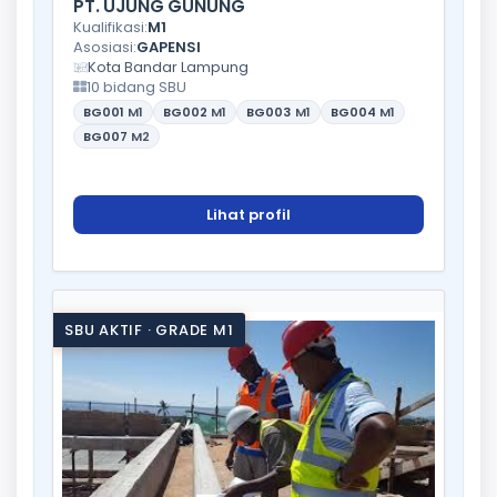
PT. UJUNG GUNUNG
Kualifikasi:
M1
Asosiasi:
GAPENSI
Kota Bandar Lampung
10 bidang SBU
BG001
M1
BG002
M1
BG003
M1
BG004
M1
BG007
M2
Lihat profil
SBU AKTIF · GRADE M1