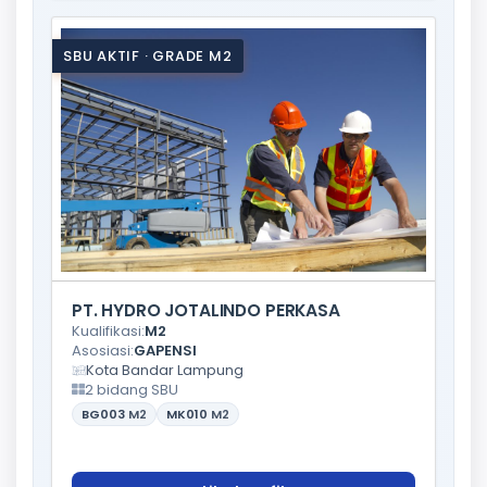
SBU AKTIF · GRADE M2
PT. HYDRO JOTALINDO PERKASA
Kualifikasi:
M2
Asosiasi:
GAPENSI
Kota Bandar Lampung
2 bidang SBU
BG003
M2
MK010
M2