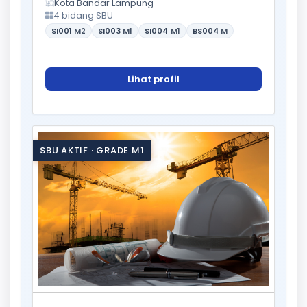
Kota Bandar Lampung
4 bidang SBU
SI001
M2
SI003
M1
SI004
M1
BS004
M
Lihat profil
SBU AKTIF · GRADE M1