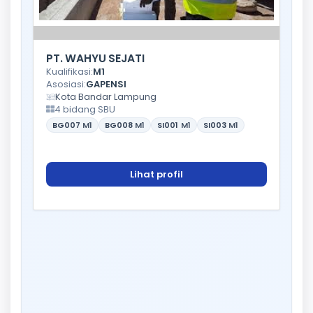
PT. WAHYU SEJATI
Kualifikasi:
M1
Asosiasi:
GAPENSI
Kota Bandar Lampung
4 bidang SBU
BG007
M1
BG008
M1
SI001
M1
SI003
M1
Lihat profil