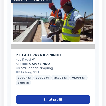
PT. LAUT RAYA KRENINDO
Kualifikasi:
M1
Asosiasi:
GAPEKSINDO
Kota Bandar Lampung
8 bidang SBU
BG004
M1
BG009
M1
MK002
M1
MK008
M1
SI001
M1
Lihat profil