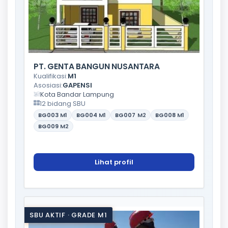
PT. GENTA BANGUN NUSANTARA
Kualifikasi:
M1
Asosiasi:
GAPENSI
Kota Bandar Lampung
12 bidang SBU
BG003
M1
BG004
M1
BG007
M2
BG008
M1
BG009
M2
Lihat profil
SBU AKTIF · GRADE M1