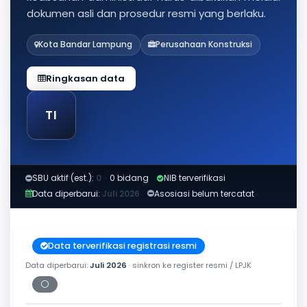
dokumen asli dan prosedur resmi yang berlaku.
Kota Bandar Lampung
Perusahaan Konstruksi
Ringkasan data
TI
SBU aktif (est.):
0
·
0 bidang
NIB terverifikasi
Data diperbarui:
Juli 2026
Asosiasi belum tercatat
Data terverifikasi registrasi resmi
Data diperbarui:
Juli 2026
· sinkron ke register resmi / LPJK
⚪
Periksa tanggal cetak