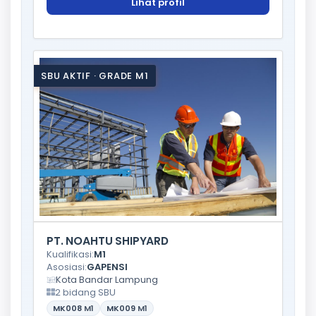
Lihat profil
SBU AKTIF · GRADE M1
PT. NOAHTU SHIPYARD
Kualifikasi:
M1
Asosiasi:
GAPENSI
Kota Bandar Lampung
2 bidang SBU
MK008
M1
MK009
M1