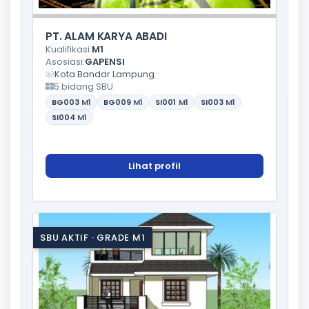
PT. ALAM KARYA ABADI
Kualifikasi:
M1
Asosiasi:
GAPENSI
Kota Bandar Lampung
5 bidang SBU
BG003
M1
BG009
M1
SI001
M1
SI003
M1
SI004
M1
Lihat profil
SBU AKTIF · GRADE M1