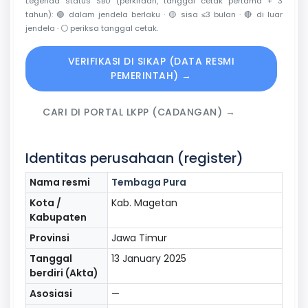
Legenda status SBU (perkiraan, tanggal cetak pertama + 3
tahun):
🟢
dalam jendela berlaku ·
🟡
sisa ≤3 bulan ·
🔴
di luar
jendela ·
⚪
periksa tanggal cetak.
VERIFIKASI DI SIKAP (DATA RESMI
PEMERINTAH) →
CARI DI PORTAL LKPP (CADANGAN) →
Identitas perusahaan (register)
Nama resmi
Tembaga Pura
Kota /
Kab. Magetan
Kabupaten
Provinsi
Jawa Timur
Tanggal
13 January 2025
berdiri (Akta)
Asosiasi
—