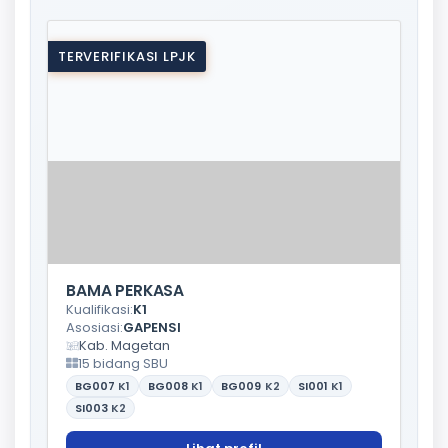
TERVERIFIKASI LPJK
BAMA PERKASA
Kualifikasi:
K1
Asosiasi:
GAPENSI
Kab. Magetan
15 bidang SBU
BG007
K1
BG008
K1
BG009
K2
SI001
K1
SI003
K2