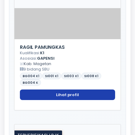
RAGIL PAMUNGKAS
Kualifikasi:
K1
Asosiasi:
GAPENSI
Kab. Magetan
9 bidang SBU
BG004
K1
SI001
K1
SI003
K1
SI008
K1
BG004
K
Lihat profil