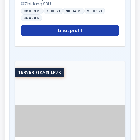
7 bidang SBU
BG009
K1
SI001
K1
SI004
K1
SI008
K1
BG009
K
Lihat profil
TERVERIFIKASI LPJK