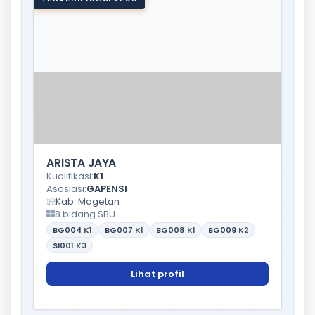
ARISTA JAYA
Kualifikasi:
K1
Asosiasi:
GAPENSI
Kab. Magetan
8 bidang SBU
BG004
K1
BG007
K1
BG008
K1
BG009
K2
SI001
K3
Lihat profil