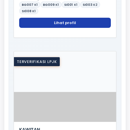
BG007
K1
BG009
K1
SI001
K1
SI003
K2
SI008
K1
Lihat profil
TERVERIFIKASI LPJK
KAWITAN