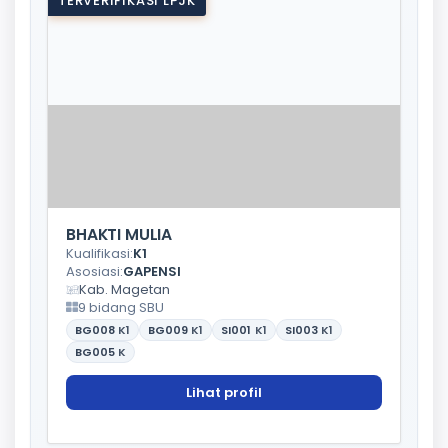
TERVERIFIKASI LPJK
BHAKTI MULIA
Kualifikasi:
K1
Asosiasi:
GAPENSI
Kab. Magetan
9 bidang SBU
BG008
K1
BG009
K1
SI001
K1
SI003
K1
BG005
K
Lihat profil