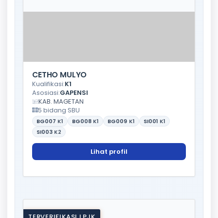
CETHO MULYO
Kualifikasi:
K1
Asosiasi:
GAPENSI
KAB. MAGETAN
5 bidang SBU
BG007
K1
BG008
K1
BG009
K1
SI001
K1
SI003
K2
Lihat profil
TERVERIFIKASI LPJK