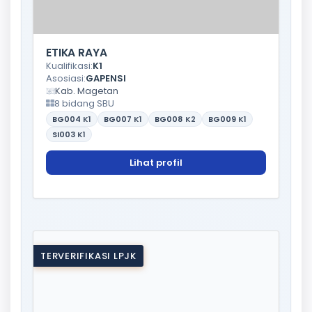
ETIKA RAYA
Kualifikasi:
K1
Asosiasi:
GAPENSI
Kab. Magetan
8 bidang SBU
BG004
K1
BG007
K1
BG008
K2
BG009
K1
SI003
K1
Lihat profil
TERVERIFIKASI LPJK