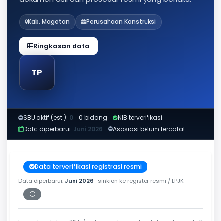
Kab. Magetan
Perusahaan Konstruksi
Ringkasan data
TP
SBU aktif (est.):
0
·
0 bidang
NIB terverifikasi
Data diperbarui:
Juni 2026
Asosiasi belum tercatat
Data terverifikasi registrasi resmi
Data diperbarui:
Juni 2026
· sinkron ke register resmi / LPJK
⚪
Periksa tanggal cetak