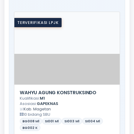
TERVERIFIKASI LPJK
WAHYU AGUNG KONSTRUKSINDO
Kualifikasi:
M1
Asosiasi:
GAPEKNAS
Kab. Magetan
10 bidang SBU
BG008
M1
SI001
M1
SI003
M1
SI004
M1
BG002
K