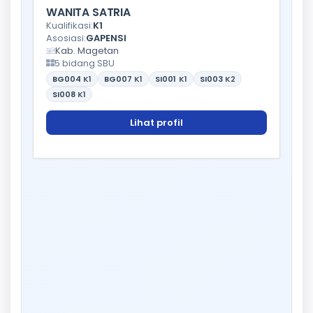
WANITA SATRIA
Kualifikasi:
K1
Asosiasi:
GAPENSI
Kab. Magetan
5 bidang SBU
BG004
K1
BG007
K1
SI001
K1
SI003
K2
SI008
K1
Lihat profil