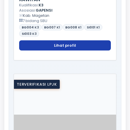
Kualifikasi:
K3
Asosiasi:
GAPENSI
Kab. Magetan
7 bidang SBU
BG004
K3
BG007
K1
BG008
K1
SI001
K1
SI003
K3
Lihat profil
TERVERIFIKASI LPJK