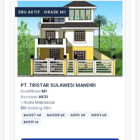
SBU AKTIF · GRADE M1
PT. TRISTAR SULAWESI MANDIRI
Kualifikasi:
M1
Asosiasi:
AKSI
Kota Makassar
6 bidang SBU
BG007
M1
BG008
M1
SI001
M1
SI003
M1
BS001
M