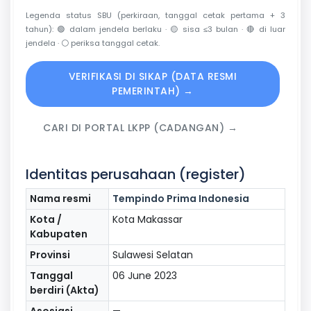
Legenda status SBU (perkiraan, tanggal cetak pertama + 3
tahun):
🟢
dalam jendela berlaku ·
🟡
sisa ≤3 bulan ·
🔴
di luar
jendela ·
⚪
periksa tanggal cetak.
VERIFIKASI DI SIKAP (DATA RESMI
PEMERINTAH) →
CARI DI PORTAL LKPP (CADANGAN) →
Identitas perusahaan (register)
Nama resmi
Tempindo Prima Indonesia
Kota /
Kota Makassar
Kabupaten
Provinsi
Sulawesi Selatan
Tanggal
06 June 2023
berdiri (Akta)
Asosiasi
—