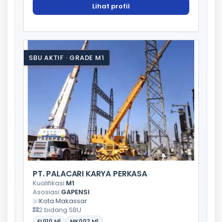
Lihat profil
SBU AKTIF · GRADE M1
PT. PALACARI KARYA PERKASA
Kualifikasi:
M1
Asosiasi:
GAPENSI
Kota Makassar
2 bidang SBU
EL010
M1
MK002
M1