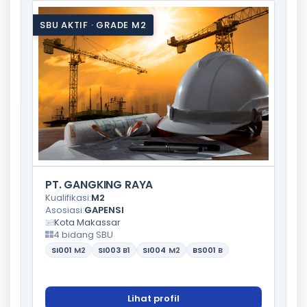
SBU AKTIF · GRADE M2
PT. GANGKING RAYA
Kualifikasi:
M2
Asosiasi:
GAPENSI
Kota Makassar
4 bidang SBU
SI001
M2
SI003
B1
SI004
M2
BS001
B
Lihat profil