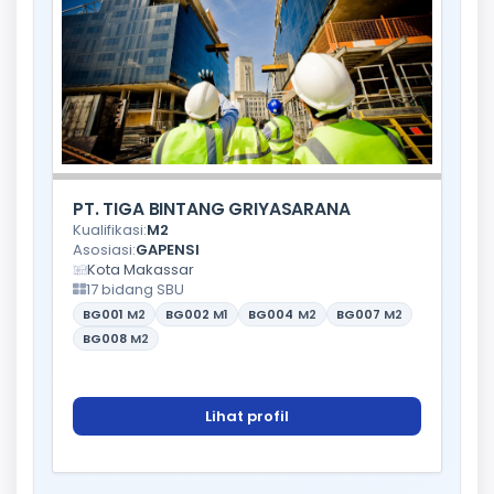
PT. TIGA BINTANG GRIYASARANA
Kualifikasi:
M2
Asosiasi:
GAPENSI
Kota Makassar
17 bidang SBU
BG001
M2
BG002
M1
BG004
M2
BG007
M2
BG008
M2
Lihat profil