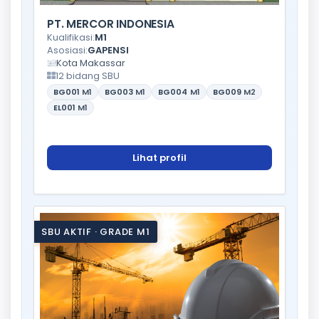
PT. MERCOR INDONESIA
Kualifikasi:
M1
Asosiasi:
GAPENSI
Kota Makassar
12 bidang SBU
BG001
M1
BG003
M1
BG004
M1
BG009
M2
EL001
M1
Lihat profil
SBU AKTIF · GRADE M1