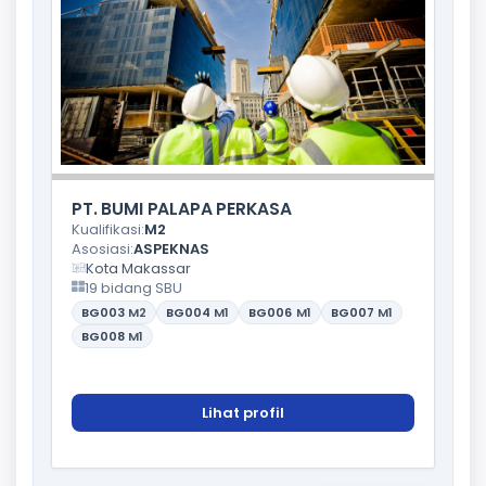
PT. BUMI PALAPA PERKASA
Kualifikasi:
M2
Asosiasi:
ASPEKNAS
Kota Makassar
19 bidang SBU
BG003
M2
BG004
M1
BG006
M1
BG007
M1
BG008
M1
Lihat profil