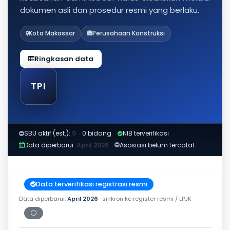
dokumen asli dan prosedur resmi yang berlaku.
Kota Makassar
Perusahaan Konstruksi
Ringkasan data
TPI
SBU aktif (est.):
0
·
0 bidang
NIB terverifikasi
Data diperbarui:
April 2026
Asosiasi belum tercatat
Data terverifikasi registrasi resmi
Data diperbarui:
April 2026
· sinkron ke register resmi / LPJK
⚪
Periksa tanggal cetak