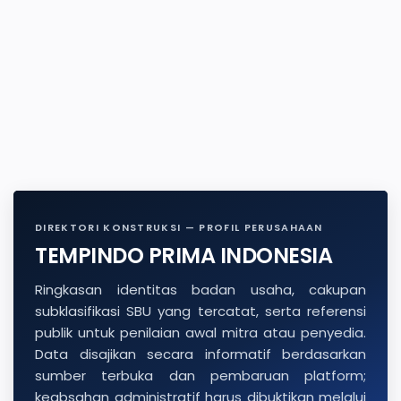
DIREKTORI KONSTRUKSI — PROFIL PERUSAHAAN
TEMPINDO PRIMA INDONESIA
Ringkasan identitas badan usaha, cakupan
subklasifikasi SBU yang tercatat, serta referensi
publik untuk penilaian awal mitra atau penyedia.
Data disajikan secara informatif berdasarkan
sumber terbuka dan pembaruan platform;
keabsahan administratif harus dibuktikan melalui