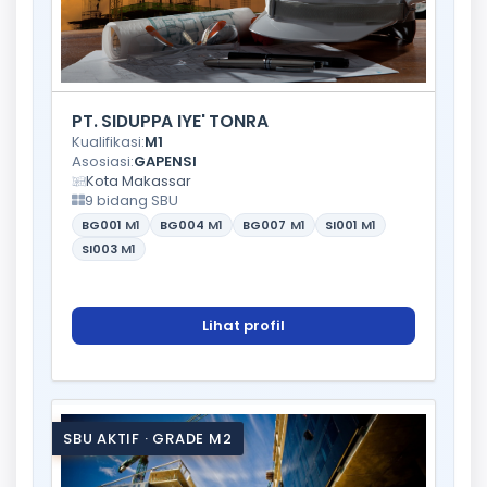
PT. SIDUPPA IYE' TONRA
Kualifikasi:
M1
Asosiasi:
GAPENSI
Kota Makassar
9 bidang SBU
BG001
M1
BG004
M1
BG007
M1
SI001
M1
SI003
M1
Lihat profil
SBU AKTIF · GRADE M2