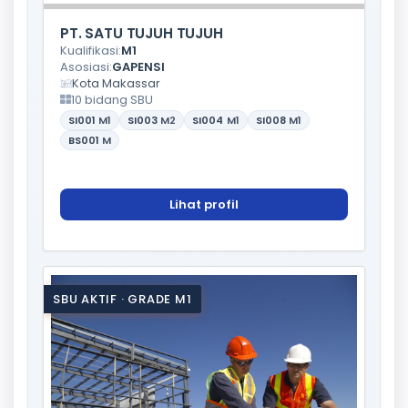
PT. SATU TUJUH TUJUH
Kualifikasi:
M1
Asosiasi:
GAPENSI
Kota Makassar
10 bidang SBU
SI001
M1
SI003
M2
SI004
M1
SI008
M1
BS001
M
Lihat profil
SBU AKTIF · GRADE M1