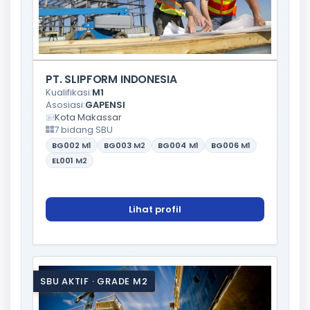
PT. SLIPFORM INDONESIA
Kualifikasi:
M1
Asosiasi:
GAPENSI
Kota Makassar
7 bidang SBU
BG002
M1
BG003
M2
BG004
M1
BG006
M1
EL001
M2
Lihat profil
SBU AKTIF · GRADE M2