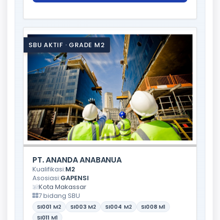
SBU AKTIF · GRADE M2
PT. ANANDA ANABANUA
Kualifikasi:
M2
Asosiasi:
GAPENSI
Kota Makassar
7 bidang SBU
SI001
M2
SI003
M2
SI004
M2
SI008
M1
SI011
M1