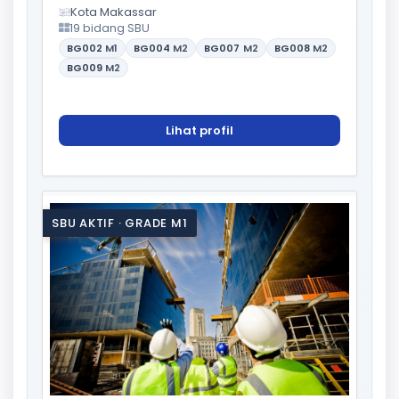
Kota Makassar
19 bidang SBU
BG002
M1
BG004
M2
BG007
M2
BG008
M2
BG009
M2
Lihat profil
SBU AKTIF · GRADE M1