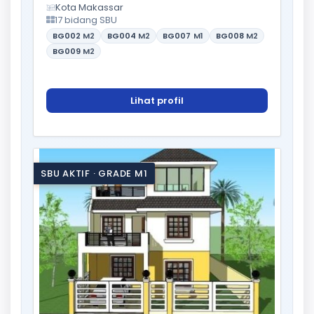
Kota Makassar
17 bidang SBU
BG002
M2
BG004
M2
BG007
M1
BG008
M2
BG009
M2
Lihat profil
SBU AKTIF · GRADE M1