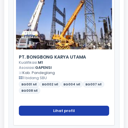
PT. BONGBONG KARYA UTAMA
Kualifikasi:
M1
Asosiasi:
GAPENSI
Kab. Pandeglang
11 bidang SBU
BG001
M1
BG002
M1
BG004
M1
BG007
M1
BG008
M1
Lihat profil