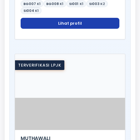
BG007
K1
BG008
K1
SI001
K1
SI003
K2
SI004
K1
Lihat profil
TERVERIFIKASI LPJK
MUTHAWALI