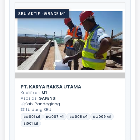
SBU AKTIF · GRADE M1
PT. KARYA RAKSA UTAMA
Kualifikasi:
M1
Asosiasi:
GAPENSI
Kab. Pandeglang
11 bidang SBU
BG001
M1
BG007
M1
BG008
M1
BG009
M1
SI001
M1