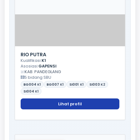
RIO PUTRA
Kualifikasi:
K1
Asosiasi:
GAPENSI
KAB. PANDEGLANG
5 bidang SBU
BG004
K1
BG007
K1
SI001
K1
SI003
K2
SI004
K1
Lihat profil