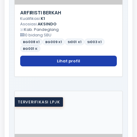
ARFIRISTI BERKAH
Kualifikasi:
K1
Asosiasi:
AKSINDO
Kab. Pandeglang
10 bidang SBU
BG008
K1
BG009
K1
SI001
K1
SI003
K1
BG001
K
Lihat profil
TERVERIFIKASI LPJK