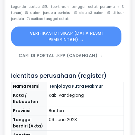
Legenda status SBU (perkiraan, tanggal cetak pertama + 3
tahun):
🟢
dalam jendela berlaku ·
🟡
sisa ≤3 bulan ·
🔴
di luar
jendela ·
⚪
periksa tanggal cetak.
VERIFIKASI DI SIKAP (DATA RESMI
PEMERINTAH) →
CARI DI PORTAL LKPP (CADANGAN) →
Identitas perusahaan (register)
Nama resmi
Tenjolaya Putra Makmur
Kota /
Kab. Pandeglang
Kabupaten
Provinsi
Banten
Tanggal
09 June 2023
berdiri (Akta)
Asosiasi
—