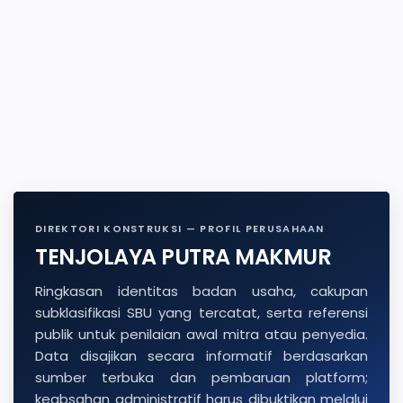
DIREKTORI KONSTRUKSI — PROFIL PERUSAHAAN
TENJOLAYA PUTRA MAKMUR
Ringkasan identitas badan usaha, cakupan
subklasifikasi SBU yang tercatat, serta referensi
publik untuk penilaian awal mitra atau penyedia.
Data disajikan secara informatif berdasarkan
sumber terbuka dan pembaruan platform;
keabsahan administratif harus dibuktikan melalui