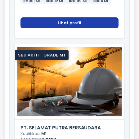
BG001
M1
BG002
M1
BG009
M1
SI004
M1
Lihat profil
SBU AKTIF · GRADE M1
PT. SELAMAT PUTRA BERSAUDARA
Kualifikasi:
M1