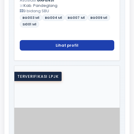
Asosiasi:
GAPENSI
Kab. Pandeglang
9 bidang SBU
BG003
M1
BG004
M1
BG007
M1
BG009
M1
SI001
M1
Lihat profil
TERVERIFIKASI LPJK