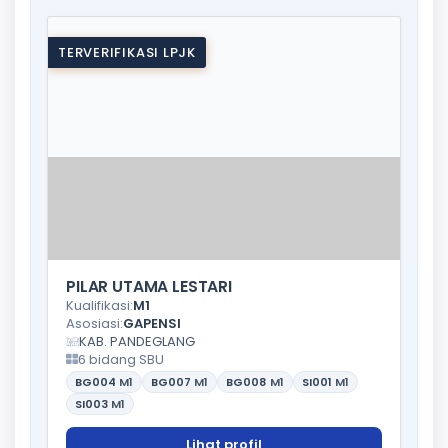
TERVERIFIKASI LPJK
PILAR UTAMA LESTARI
Kualifikasi:
M1
Asosiasi:
GAPENSI
KAB. PANDEGLANG
6 bidang SBU
BG004
M1
BG007
M1
BG008
M1
SI001
M1
SI003
M1
Lihat profil