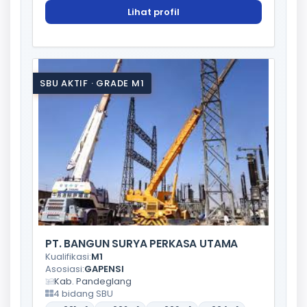
Lihat profil
SBU AKTIF · GRADE M1
PT. BANGUN SURYA PERKASA UTAMA
Kualifikasi:
M1
Asosiasi:
GAPENSI
Kab. Pandeglang
4 bidang SBU