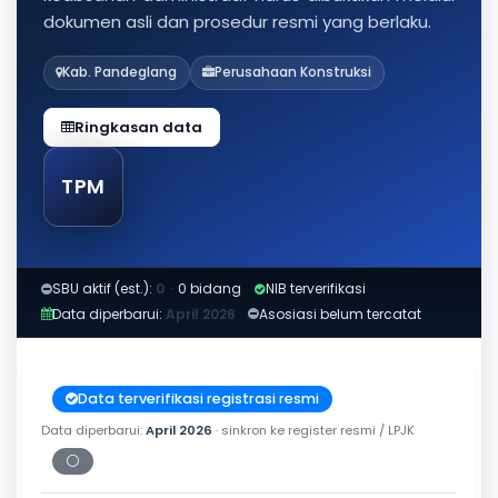
dokumen asli dan prosedur resmi yang berlaku.
Kab. Pandeglang
Perusahaan Konstruksi
Ringkasan data
TPM
SBU aktif (est.):
0
·
0 bidang
NIB terverifikasi
Data diperbarui:
April 2026
Asosiasi belum tercatat
Data terverifikasi registrasi resmi
Data diperbarui:
April 2026
· sinkron ke register resmi / LPJK
⚪
Periksa tanggal cetak