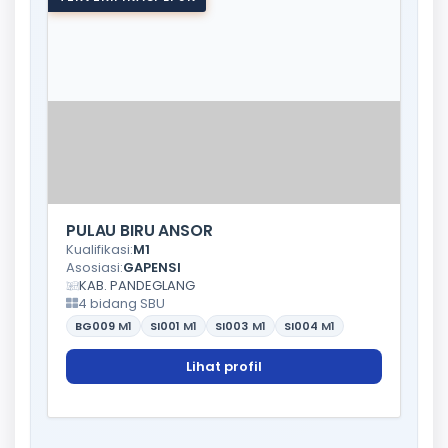
PULAU BIRU ANSOR
Kualifikasi:
M1
Asosiasi:
GAPENSI
KAB. PANDEGLANG
4 bidang SBU
BG009
M1
SI001
M1
SI003
M1
SI004
M1
Lihat profil