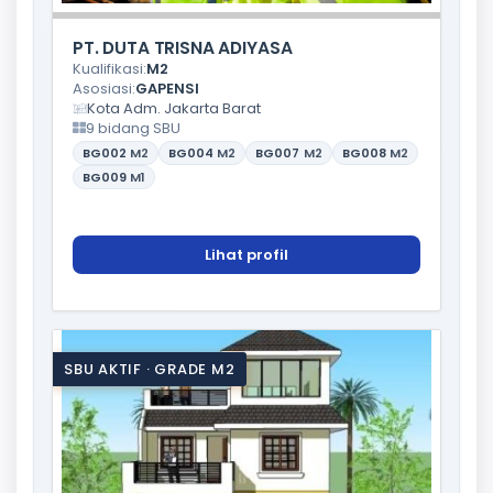
PT. DUTA TRISNA ADIYASA
Kualifikasi:
M2
Asosiasi:
GAPENSI
Kota Adm. Jakarta Barat
9 bidang SBU
BG002
M2
BG004
M2
BG007
M2
BG008
M2
BG009
M1
Lihat profil
SBU AKTIF · GRADE M2