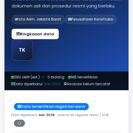
dokumen asli dan prosedur resmi yang berlaku.
Kota Adm. Jakarta Barat
Perusahaan Konstruksi
Ringkasan data
TK
SBU aktif (est.):
0
·
0 bidang
NIB terverifikasi
Data diperbarui:
Mei 2026
Asosiasi belum tercatat
Data terverifikasi registrasi resmi
Data diperbarui:
Mei 2026
· sinkron ke register resmi / LPJK
⚪
Periksa tanggal cetak