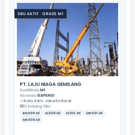
SBU AKTIF · GRADE M1
PT. LAJU NIAGA GEMILANG
Kualifikasi:
M1
Asosiasi:
GAPENSI
Kota Adm. Jakarta Barat
12 bidang SBU
BG009
M1
EL009
M1
EL010
M1
MK001
M1
MK009
M1