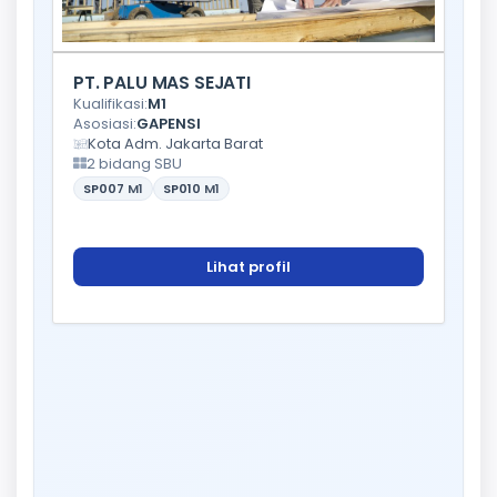
PT. PALU MAS SEJATI
Kualifikasi:
M1
Asosiasi:
GAPENSI
Kota Adm. Jakarta Barat
2 bidang SBU
SP007
M1
SP010
M1
Lihat profil