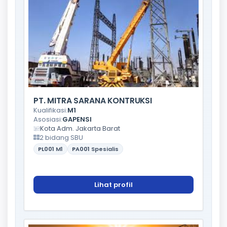
PT. MITRA SARANA KONTRUKSI
Kualifikasi:
M1
Asosiasi:
GAPENSI
Kota Adm. Jakarta Barat
2 bidang SBU
PL001
M1
PA001
Spesialis
Lihat profil