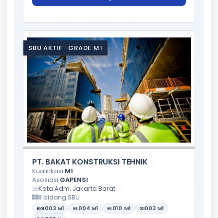
SBU AKTIF · GRADE M1
PT. BAKAT KONSTRUKSI TEHNIK
Kualifikasi:
M1
Asosiasi:
GAPENSI
Kota Adm. Jakarta Barat
8 bidang SBU
BG003
M1
EL004
M1
EL010
M1
SI003
M1