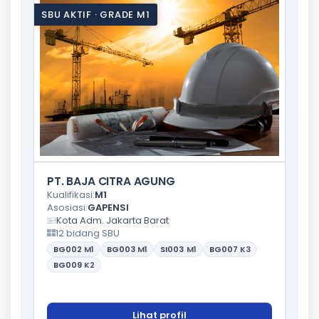
SBU AKTIF · GRADE M1
PT. BAJA CITRA AGUNG
Kualifikasi:
M1
Asosiasi:
GAPENSI
Kota Adm. Jakarta Barat
12 bidang SBU
BG002
M1
BG003
M1
SI003
M1
BG007
K3
BG009
K2
Lihat profil