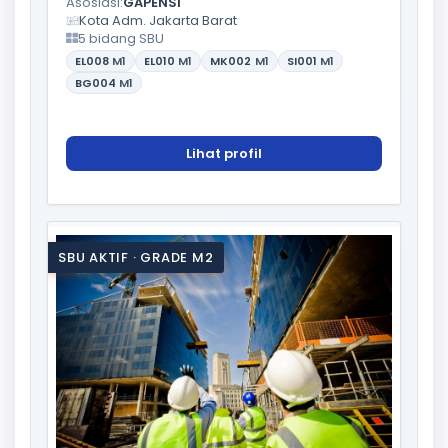
Asosiasi:
GAPENSI
Kota Adm. Jakarta Barat
5 bidang SBU
EL008
M1
EL010
M1
MK002
M1
SI001
M1
BG004
M1
Lihat profil
SBU AKTIF · GRADE M2