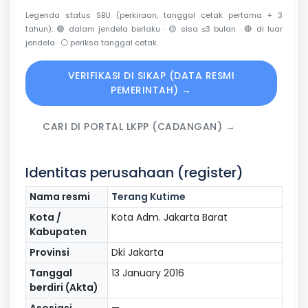
Legenda status SBU (perkiraan, tanggal cetak pertama + 3
tahun):
🟢
dalam jendela berlaku ·
🟡
sisa ≤3 bulan ·
🔴
di luar
jendela ·
⚪
periksa tanggal cetak.
VERIFIKASI DI SIKAP (DATA RESMI
PEMERINTAH) →
CARI DI PORTAL LKPP (CADANGAN) →
Identitas perusahaan (register)
Nama resmi
Terang Kutime
Kota /
Kota Adm. Jakarta Barat
Kabupaten
Provinsi
Dki Jakarta
Tanggal
13 January 2016
berdiri (Akta)
Asosiasi
—