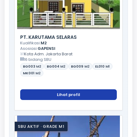
PT. KARUTAMA SELARAS
Kualifikasi:
M2
Asosiasi:
GAPENSI
Kota Adm. Jakarta Barat
16 bidang SBU
BG003
M2
BG004
M2
BG009
M2
EL010
M1
MK001
M2
Lihat profil
SBU AKTIF · GRADE M1