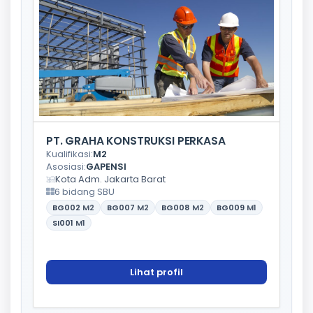
PT. GRAHA KONSTRUKSI PERKASA
Kualifikasi:
M2
Asosiasi:
GAPENSI
Kota Adm. Jakarta Barat
6 bidang SBU
BG002
M2
BG007
M2
BG008
M2
BG009
M1
SI001
M1
Lihat profil