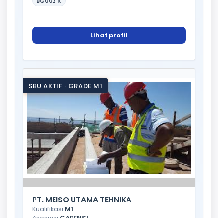
BG002
K
Lihat profil
SBU AKTIF · GRADE M1
PT. MEISO UTAMA TEHNIKA
Kualifikasi:
M1
Asosiasi:
GAPENSI