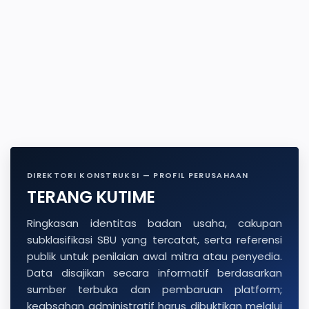
DIREKTORI KONSTRUKSI — PROFIL PERUSAHAAN
TERANG KUTIME
Ringkasan identitas badan usaha, cakupan
subklasifikasi SBU yang tercatat, serta referensi
publik untuk penilaian awal mitra atau penyedia.
Data disajikan secara informatif berdasarkan
sumber terbuka dan pembaruan platform;
keabsahan administratif harus dibuktikan melalui