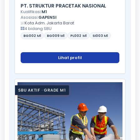
PT. STRUKTUR PRACETAK NASIONAL
Kualifikasi:
M1
Asosiasi:
GAPENSI
Kota Adm. Jakarta Barat
4 bidang SBU
BG002
M1
BG009
M1
PL002
M1
SI003
M1
Lihat profil
SBU AKTIF · GRADE M1