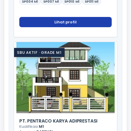
SP004
M1
SP007
M1
SP010
M1
SP011
M1
Lihat profil
SBU AKTIF · GRADE M1
PT. PENTRACO KARYA ADIPRESTASI
Kualifikasi:
M1