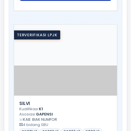
TERVERIFIKASI LPJK
SILVI
Kualifikasi:
K1
Asosiasi:
GAPENSI
KAB. BIAK NUMFOR
4 bidang SBU