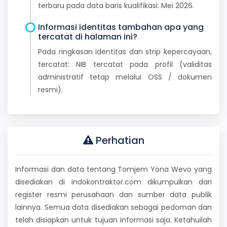
terbaru pada data baris kualifikasi: Mei 2026.
Informasi identitas tambahan apa yang
tercatat di halaman ini?
Pada ringkasan identitas dan strip kepercayaan,
tercatat: NIB tercatat pada profil (validitas
administratif tetap melalui OSS / dokumen
resmi).
Perhatian
Informasi dan data tentang Tomjem Yona Wevo yang
disediakan di indokontraktor.com dikumpulkan dari
register resmi perusahaan dan sumber data publik
lainnya. Semua data disediakan sebagai pedoman dan
telah disiapkan untuk tujuan informasi saja. Ketahuilah