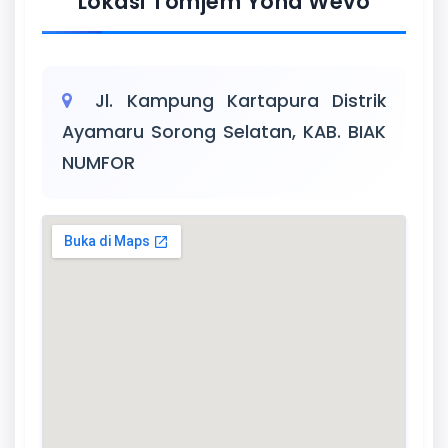
Lokasi Tomjem Yona Wevo
Jl. Kampung Kartapura Distrik
Ayamaru Sorong Selatan, KAB. BIAK
NUMFOR