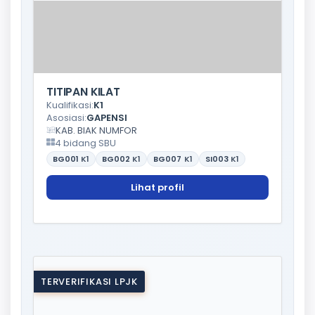
TITIPAN KILAT
Kualifikasi:
K1
Asosiasi:
GAPENSI
KAB. BIAK NUMFOR
4 bidang SBU
BG001
K1
BG002
K1
BG007
K1
SI003
K1
Lihat profil
TERVERIFIKASI LPJK