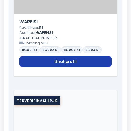
WARFISI
Kualifikasi:
K1
Asosiasi:
GAPENSI
KAB. BIAK NUMFOR
4 bidang SBU
BG001
K1
BG002
K1
BG007
K1
SI003
K1
Lihat profil
TERVERIFIKASI LPJK