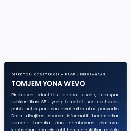
DIREKTORI KONSTRUKSI — PROFIL PERUSAHAAN
TOMJEM YONA WEVO
Ringkasan identitas badan usaha, cakupan
subklasifikasi SBU yang tercatat, serta referensi
publik untuk penilaian awal mitra atau penyedia.
Data disajikan secara informatif berdasarkan
sumber terbuka dan pembaruan platform;
keabsahan administratif harus dibuktikan melalui