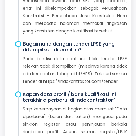
Berdasarkan awalan kode SBU yang terdaftar,
entri ini dikelompokkan sebagai: Perusahaan
Konstruksi - Perusahaan Jasa Konstruksi. Hero
dan metadata halaman memakai ringkasan
yang konsisten dengan klasifikasi tersebut.
Bagaimana dengan tender LPSE yang
ditampilkan di profil ini?
Pada kondisi data saat ini, blok tender LPSE
relevan tidak ditampilkan (misalnya karena tidak
ada kecocokan tahap aktif/HPS). Telusuri semua
tender di https://indokontraktor.com/tender.
Kapan data profil / baris kualifikasi ini
terakhir diperbarui di Indokontraktor?
Strip kepercayaan di bagian atas memuat "Data
diperbarui" (bulan dan tahun) mengacu pada
sinkron register atau peninjauan berkala
ringkasan profil. Acuan sinkron register/LPJK