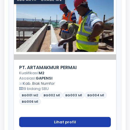
PT. ARTAMAKMUR PERMAI
Kualifikasi:
M2
Asosiasi:
GAPENSI
Kab. Biak Numfor
19 bidang SBU
BG001
M2
BG002
M1
BG003
M1
BG004
M1
BG006
M1
Lihat profil