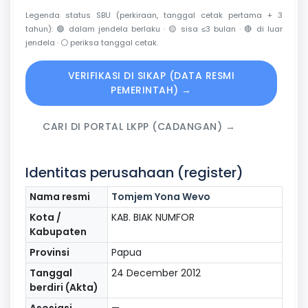
Legenda status SBU (perkiraan, tanggal cetak pertama + 3
tahun):
🟢
dalam jendela berlaku ·
🟡
sisa ≤3 bulan ·
🔴
di luar
jendela ·
⚪
periksa tanggal cetak.
VERIFIKASI DI SIKAP (DATA RESMI
PEMERINTAH) →
CARI DI PORTAL LKPP (CADANGAN) →
Identitas perusahaan (register)
Nama resmi
Tomjem Yona Wevo
Kota /
KAB. BIAK NUMFOR
Kabupaten
Provinsi
Papua
Tanggal
24 December 2012
berdiri (Akta)
Asosiasi
—