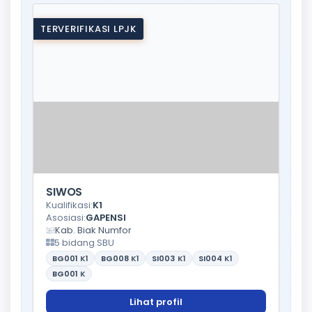
TERVERIFIKASI LPJK
SIWOS
Kualifikasi:
K1
Asosiasi:
GAPENSI
Kab. Biak Numfor
5 bidang SBU
BG001
K1
BG008
K1
SI003
K1
SI004
K1
BG001
K
Lihat profil