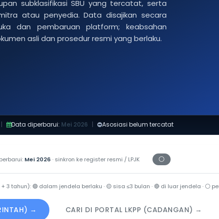
pan subklasifikasi SBU yang tercatat, serta
 mitra atau penyedia. Data disajikan secara
buka dan pembaruan platform; keabsahan
dokumen asli dan prosedur resmi yang berlaku.
|
Data diperbarui:
Mei 2026
|
Asosiasi belum tercatat
⚪
perbarui:
Mei 2026
· sinkron ke register resmi / LPJK
Periksa tanggal ce
 + 3 tahun):
🟢
dalam jendela berlaku ·
🟡
sisa ≤3 bulan ·
🔴
di luar jendela ·
⚪
per
ERINTAH) →
CARI DI PORTAL LKPP (CADANGAN) →