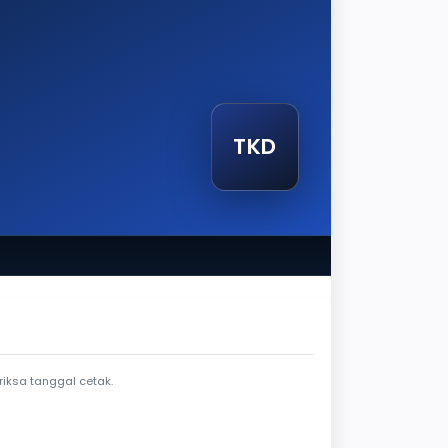
TKD
tak
iksa tanggal cetak.