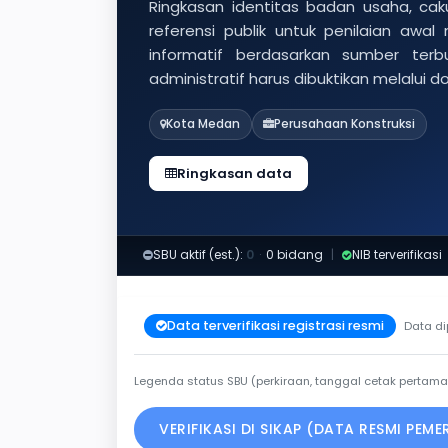
Ringkasan identitas badan usaha, caku
referensi publik untuk penilaian awal
informatif berdasarkan sumber ter
administratif harus dibuktikan melalui 
Kota Medan
Perusahaan Konstruksi
Ringkasan data
SBU aktif (est.):
0
·
0 bidang
|
NIB terverifikasi
Data terverifikasi registrasi resmi
Data di
Legenda status SBU (perkiraan, tanggal cetak pertama
VERIFIKASI DI SIKAP (DATA RESMI PEM