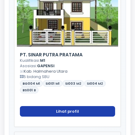
PT. SINAR PUTRA PRATAMA
Kualifikasi:
M1
Asosiasi:
GAPENSI
Kab. Halmahera Utara
5 bidang SBU
BG004
M1
SI001
M1
SI003
M2
SI004
M2
BS001
B
Lihat profil