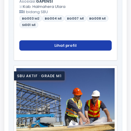
Asosiasi:
GAPENSI
Kab. Halmahera Utara
8 bidang SBU
BG003
M2
BG004
M1
BG007
M1
BG008
M1
SI001
M1
Lihat profil
SBU AKTIF · GRADE M1