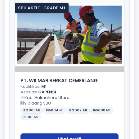
SBU AKTIF · GRADE M1
PT. WILMAR BERKAT CEMERLANG
Kualifikasi:
M1
Asosiasi:
GAPENSI
Kab. Halmahera Utara
9 bidang SBU
BG001
M1
BG004
M1
BG007
M1
BG008
M1
SI001
M1
Lihat profil