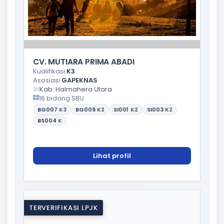
CV. MUTIARA PRIMA ABADI
Kualifikasi:
K3
Asosiasi:
GAPEKNAS
Kab. Halmahera Utara
16 bidang SBU
BG007
K3
BG009
K2
SI001
K2
SI003
K2
BS004
K
Lihat profil
TERVERIFIKASI LPJK