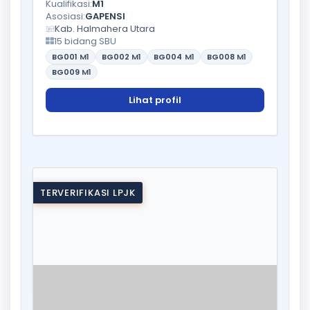
Kualifikasi:
M1
Asosiasi:
GAPENSI
Kab. Halmahera Utara
15 bidang SBU
BG001
M1
BG002
M1
BG004
M1
BG008
M1
BG009
M1
Lihat profil
TERVERIFIKASI LPJK