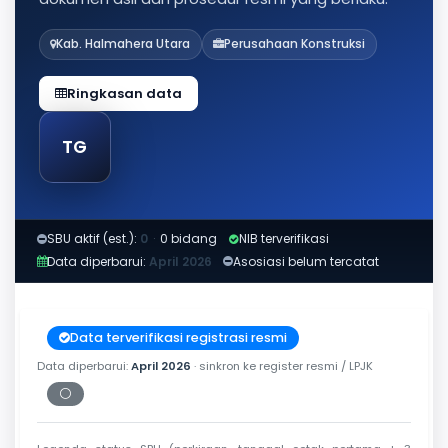
Kab. Halmahera Utara
Perusahaan Konstruksi
Ringkasan data
TG
SBU aktif (est.):
0
·
0 bidang
NIB terverifikasi
Data diperbarui:
April 2026
Asosiasi belum tercatat
Data terverifikasi registrasi resmi
Data diperbarui:
April 2026
· sinkron ke register resmi / LPJK
⚪
Periksa tanggal cetak