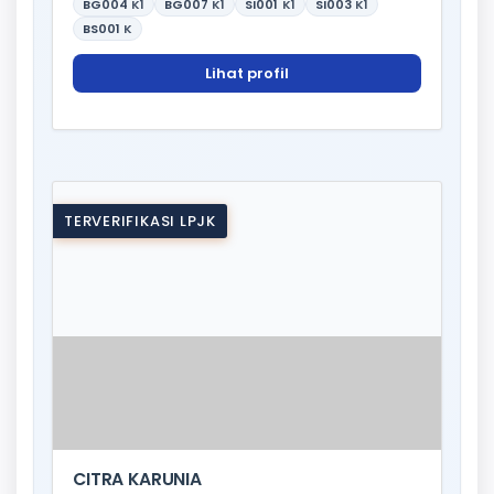
BG004
K1
BG007
K1
SI001
K1
SI003
K1
BS001
K
Lihat profil
TERVERIFIKASI LPJK
CITRA KARUNIA