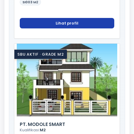
SI003
M2
Lihat profil
SBU AKTIF · GRADE M2
PT. MODOLE SMART
Kualifikasi:
M2