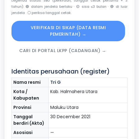
Legenda status SBU (perkiraan, tanggal cetak pertama + 3
tahun):
🟢
dalam jendela berlaku ·
🟡
sisa ≤3 bulan ·
🔴
di luar
jendela ·
⚪
periksa tanggal cetak.
VERIFIKASI DI SIKAP (DATA RESMI
PEMERINTAH) →
CARI DI PORTAL LKPP (CADANGAN) →
Identitas perusahaan (register)
Nama resmi
Tri G
Kota /
Kab. Halmahera Utara
Kabupaten
Provinsi
Maluku Utara
Tanggal
30 December 2021
berdiri (Akta)
Asosiasi
—