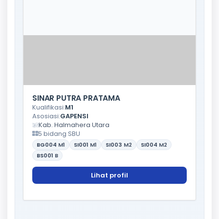
SINAR PUTRA PRATAMA
Kualifikasi:
M1
Asosiasi:
GAPENSI
Kab. Halmahera Utara
5 bidang SBU
BG004
M1
SI001
M1
SI003
M2
SI004
M2
BS001
B
Lihat profil