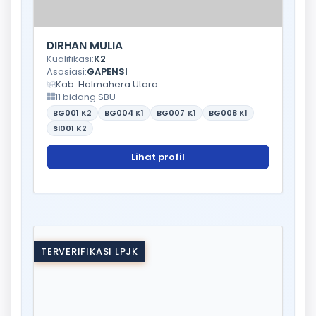
DIRHAN MULIA
Kualifikasi:
K2
Asosiasi:
GAPENSI
Kab. Halmahera Utara
11 bidang SBU
BG001
K2
BG004
K1
BG007
K1
BG008
K1
SI001
K2
Lihat profil
TERVERIFIKASI LPJK