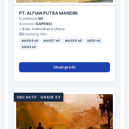
PT. ALFIAN PUTRA MANDIRI
Kualifikasi:
M1
Asosiasi:
GAPENSI
Kab. Halmahera Utara
8 bidang SBU
BG004
M1
BG007
M1
BG009
M1
SI001
M1
SI003
M1
Lihat profil
SBU AKTIF · GRADE K3