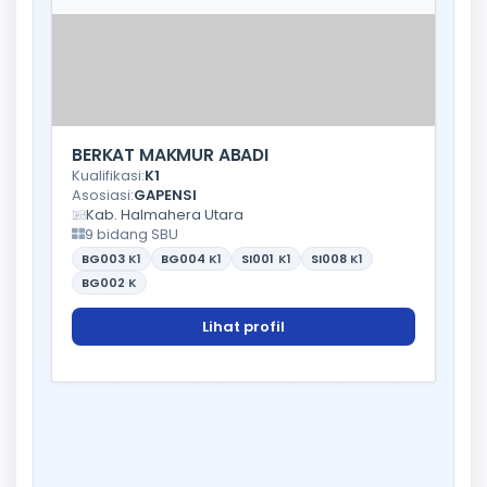
BERKAT MAKMUR ABADI
Kualifikasi:
K1
Asosiasi:
GAPENSI
Kab. Halmahera Utara
9 bidang SBU
BG003
K1
BG004
K1
SI001
K1
SI008
K1
BG002
K
Lihat profil