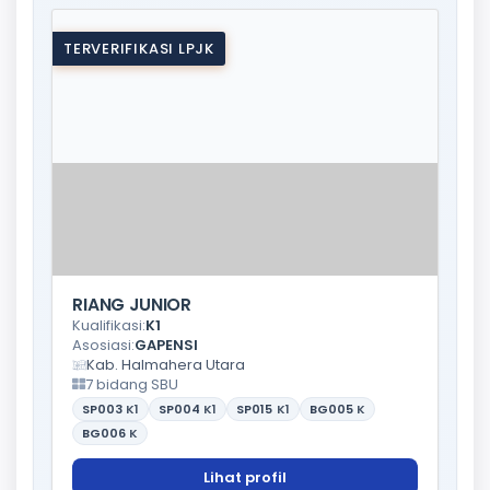
TERVERIFIKASI LPJK
RIANG JUNIOR
Kualifikasi:
K1
Asosiasi:
GAPENSI
Kab. Halmahera Utara
7 bidang SBU
SP003
K1
SP004
K1
SP015
K1
BG005
K
BG006
K
Lihat profil