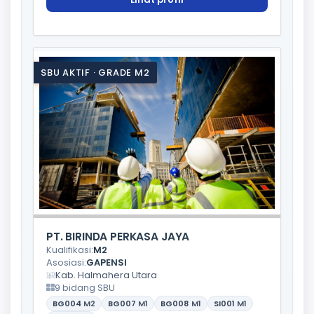
SBU AKTIF · GRADE M2
PT. BIRINDA PERKASA JAYA
Kualifikasi:
M2
Asosiasi:
GAPENSI
Kab. Halmahera Utara
9 bidang SBU
BG004
M2
BG007
M1
BG008
M1
SI001
M1