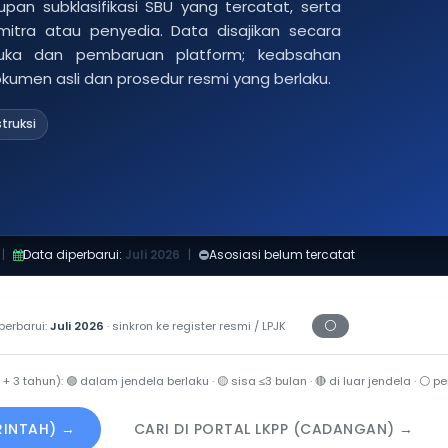
pan subklasifikasi SBU yang tercatat, serta
 mitra atau penyedia. Data disajikan secara
buka dan pembaruan platform; keabsahan
dokumen asli dan prosedur resmi yang berlaku.
truksi
|
Data diperbarui:
Juli 2026
|
Asosiasi belum tercatat
⚪
perbarui:
Juli 2026
· sinkron ke register resmi / LPJK
Periksa tanggal ce
 + 3 tahun):
🟢
dalam jendela berlaku ·
🟡
sisa ≤3 bulan ·
🔴
di luar jendela ·
⚪
per
ERINTAH) →
CARI DI PORTAL LKPP (CADANGAN) →