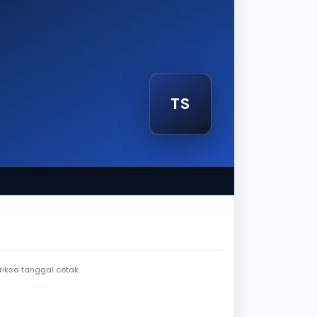
TS
tak
iksa tanggal cetak.