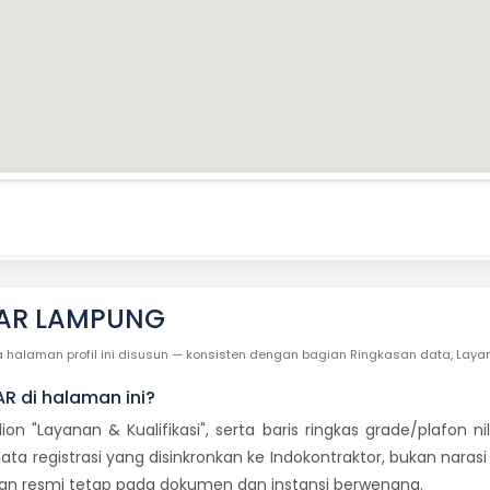
DAR LAMPUNG
laman profil ini disusun — konsisten dengan bagian Ringkasan data, Layanan 
AR di halaman ini?
dion "Layanan & Kualifikasi", serta baris ringkas grade/plafon
ata registrasi yang disinkronkan ke Indokontraktor, bukan naras
san resmi tetap pada dokumen dan instansi berwenang.