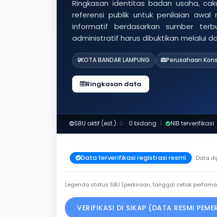
Ringkasan identitas badan usaha, caku
referensi publik untuk penilaian awal
informatif berdasarkan sumber ter
administratif harus dibuktikan melalui 
KOTA BANDAR LAMPUNG
Perusahaan Kons
Ringkasan data
SBU aktif (est.):
0
·
0 bidang
|
NIB terverifikasi
Data terverifikasi registrasi resmi
Data di
Legenda status SBU (perkiraan, tanggal cetak pertama
VERIFIKASI DI SIKAP (DATA RESMI PEM