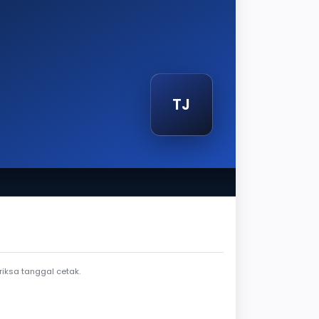
TJ
tak
iksa tanggal cetak.