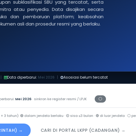
pan subklasifikasi SBU yang tercatat, serta
 mitra atau penyedia. Data disajikan secara
buka dan pembaruan platform; keabsahan
dokumen asli dan prosedur resmi yang berlaku.
|
Data diperbarui:
Mei 2026
|
Asosiasi belum tercatat
⚪
perbarui:
Mei 2026
· sinkron ke register resmi / LPJK
Periksa tanggal ce
 + 3 tahun):
🟢
dalam jendela berlaku ·
🟡
sisa ≤3 bulan ·
🔴
di luar jendela ·
⚪
per
ERINTAH) →
CARI DI PORTAL LKPP (CADANGAN) →