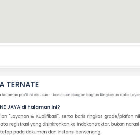
A TERNATE
laman profil ini disusun — konsisten dengan bagian Ringkasan data, Layanan 
NE JAYA di halaman ini?
dion "Layanan & Kualifikasi", serta baris ringkas grade/plafon
ata registrasi yang disinkronkan ke Indokontraktor, bukan naras
i tetap pada dokumen dan instansi berwenang.