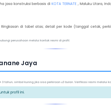
a jasa konstruksi berbasis di
KOTA TERNATE
, Maluku Utara, Ind
. Ringkasan di tabel atas; detail per kode (tanggal cetak, per
hubungi perusahaan melalui kontak resmi di profil.
uanane Jaya
3 tahun; simbol kuning jika sisa perkiraan ≤3 bulan. Verifikasi resmi melalui
tuk profil ini.