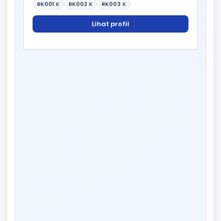
RK001
K
RK002
K
RK003
K
Lihat profil