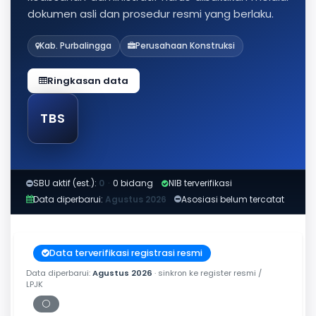
dokumen asli dan prosedur resmi yang berlaku.
Kab. Purbalingga
Perusahaan Konstruksi
Ringkasan data
TBS
SBU aktif (est.):
0
·
0 bidang
NIB terverifikasi
Data diperbarui:
Agustus 2026
Asosiasi belum tercatat
Data terverifikasi registrasi resmi
Data diperbarui:
Agustus 2026
· sinkron ke register resmi /
LPJK
⚪
Periksa tanggal cetak