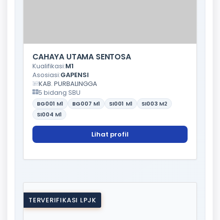
CAHAYA UTAMA SENTOSA
Kualifikasi:
M1
Asosiasi:
GAPENSI
KAB. PURBALINGGA
5 bidang SBU
BG001
M1
BG007
M1
SI001
M1
SI003
M2
SI004
M1
Lihat profil
TERVERIFIKASI LPJK