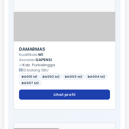
DAMARMAS
Kualifikasi:
M1
Asosiasi:
GAPENSI
Kab. Purbalingga
13 bidang SBU
BG001
M1
BG002
M2
BG003
M2
BG004
M2
BG007
M2
Lihat profil