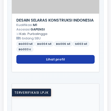
DESAIN SELARAS KONSTRUKSI INDONESIA
Kualifikasi:
M1
Asosiasi:
GAPENSI
Kab. Purbalingga
5 bidang SBU
BG003
M1
BG004
M1
BG006
M1
SI003
M1
BG003
K
Lihat profil
TERVERIFIKASI LPJK