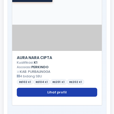
AURA NARA CIPTA
Kualifikasi:
K1
Asosiasi:
PERKINDO
KAB. PURBALINGGA
4 bidang SBU
RE102
K1
RE104
K1
RE201
K1
RE202
K1
Lihat profil