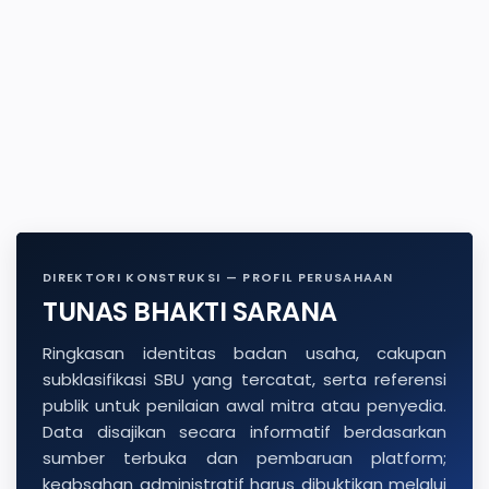
DIREKTORI KONSTRUKSI — PROFIL PERUSAHAAN
TUNAS BHAKTI SARANA
Ringkasan identitas badan usaha, cakupan
subklasifikasi SBU yang tercatat, serta referensi
publik untuk penilaian awal mitra atau penyedia.
Data disajikan secara informatif berdasarkan
sumber terbuka dan pembaruan platform;
keabsahan administratif harus dibuktikan melalui