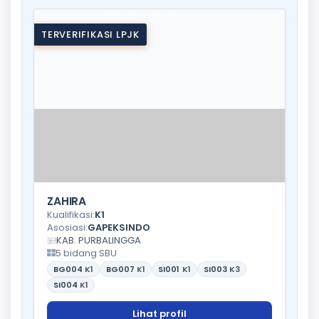
TERVERIFIKASI LPJK
ZAHIRA
Kualifikasi:
K1
Asosiasi:
GAPEKSINDO
KAB. PURBALINGGA
5 bidang SBU
BG004
K1
BG007
K1
SI001
K1
SI003
K3
SI004
K1
Lihat profil