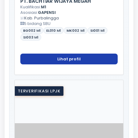
PT. BACHTIAR WIJAYA MEGAH
Kualifikasi:
M1
Asosiasi:
GAPENSI
Kab. Purbalingga
5 bidang SBU
BG002
M1
EL010
M1
MK002
M1
SI001
M1
SI003
M1
Lihat profil
TERVERIFIKASI LPJK