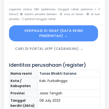
Legenda status SBU (perkiraan, tanggal cetak pertama + 3
tahun):
🟢
dalam jendela berlaku ·
🟡
sisa ≤3 bulan ·
🔴
di luar
jendela ·
⚪
periksa tanggal cetak.
VERIFIKASI DI SIKAP (DATA RESMI
PEMERINTAH) →
CARI DI PORTAL LKPP (CADANGAN) →
Identitas perusahaan (register)
Nama resmi
Tunas Bhakti Sarana
Kota /
Kab. Purbalingga
Kabupaten
Provinsi
Jawa Tengah
Tanggal
08 July 2023
berdiri (Akta)