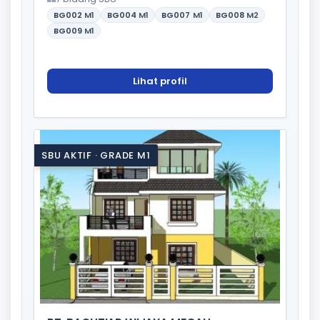
BG002
M1
BG004
M1
BG007
M1
BG008
M2
BG009
M1
Lihat profil
SBU AKTIF · GRADE M1