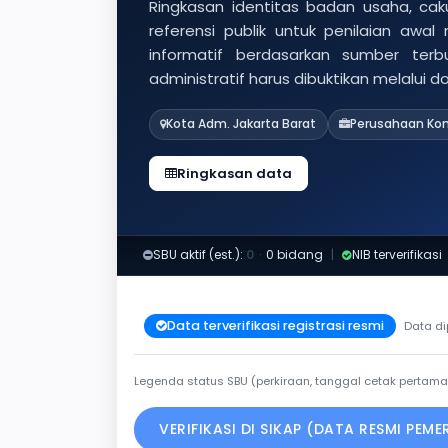
Ringkasan identitas badan usaha, caku
referensi publik untuk penilaian awal
informatif berdasarkan sumber ter
administratif harus dibuktikan melalui 
Kota Adm. Jakarta Barat
Perusahaan Kon
Ringkasan data
SBU aktif (est.):
0
·
0 bidang
|
NIB terverifikasi
Data terverifikasi registrasi resmi
Data di
Legenda status SBU (perkiraan, tanggal cetak pertama
VERIFIKASI DI SIKAP (DATA RESMI PEM