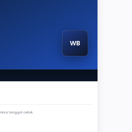
WB
etak
iksa tanggal cetak.