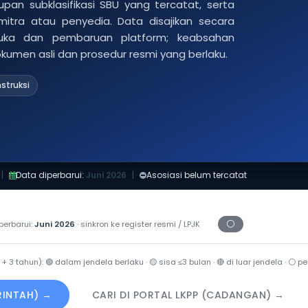
pan subklasifikasi SBU yang tercatat, serta
 mitra atau penyedia. Data disajikan secara
buka dan pembaruan platform; keabsahan
dokumen asli dan prosedur resmi yang berlaku.
struksi
|
Data diperbarui:
Juni 2026
|
Asosiasi belum tercatat
⚪
perbarui:
Juni 2026
· sinkron ke register resmi / LPJK
Periksa tanggal c
 + 3 tahun):
🟢
dalam jendela berlaku ·
🟡
sisa ≤3 bulan ·
🔴
di luar jendela ·
⚪
per
ERINTAH) →
CARI DI PORTAL LKPP (CADANGAN) →