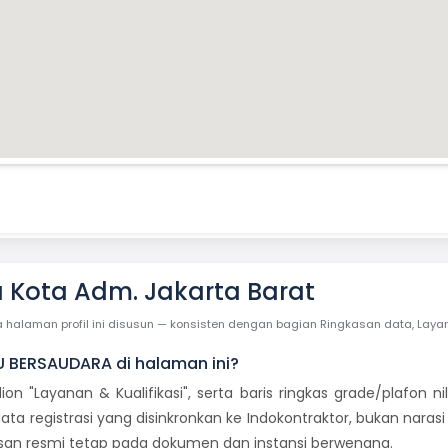
Kota Adm. Jakarta Barat
laman profil ini disusun — konsisten dengan bagian Ringkasan data, Layanan 
U BERSAUDARA di halaman ini?
dion "Layanan & Kualifikasi", serta baris ringkas grade/plafon
ata registrasi yang disinkronkan ke Indokontraktor, bukan naras
tusan resmi tetap pada dokumen dan instansi berwenang.