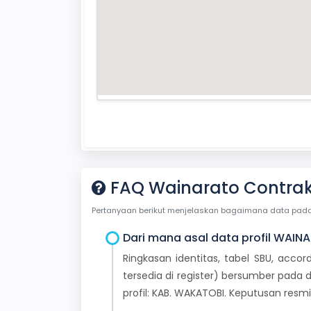
FAQ Wainarato Contrak
Pertanyaan berikut menjelaskan bagaimana data pada ha
Dari mana asal data profil WAI
Ringkasan identitas, tabel SBU, accor
tersedia di register) bersumber pada d
profil: KAB. WAKATOBI. Keputusan res