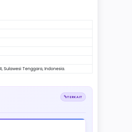
 Sulawesi Tenggara, Indonesia.
TERKAIT