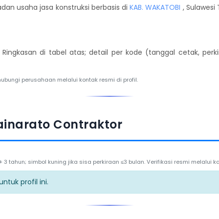
dan usaha jasa konstruksi berbasis di
KAB. WAKATOBI
, Sulawesi
. Ringkasan di tabel atas; detail per kode (tanggal cetak, per
hubungi perusahaan melalui kontak resmi di profil.
inarato Contraktor
3 tahun; simbol kuning jika sisa perkiraan ≤3 bulan. Verifikasi resmi melalui
tuk profil ini.