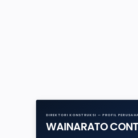
DIREKTORI KONSTRUKSI — PROFIL PERUSAH
WAINARATO CON