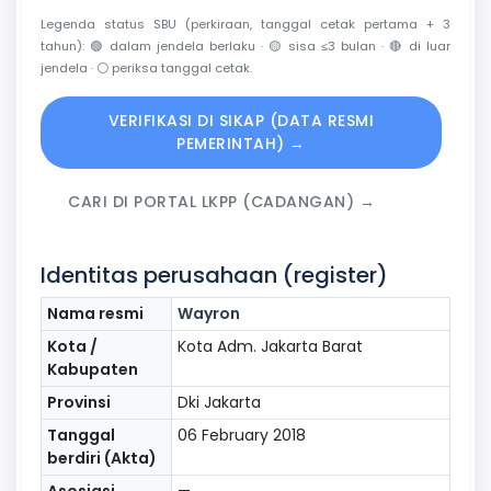
Legenda status SBU (perkiraan, tanggal cetak pertama + 3
tahun):
🟢
dalam jendela berlaku ·
🟡
sisa ≤3 bulan ·
🔴
di luar
jendela ·
⚪
periksa tanggal cetak.
VERIFIKASI DI SIKAP (DATA RESMI
PEMERINTAH) →
CARI DI PORTAL LKPP (CADANGAN) →
Identitas perusahaan (register)
Nama resmi
Wayron
Kota /
Kota Adm. Jakarta Barat
Kabupaten
Provinsi
Dki Jakarta
Tanggal
06 February 2018
berdiri (Akta)
Asosiasi
—