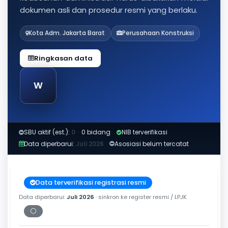
dokumen asli dan prosedur resmi yang berlaku.
Kota Adm. Jakarta Barat
Perusahaan Konstruksi
Ringkasan data
W
SBU aktif (est.):
0
·
0 bidang
NIB terverifikasi
Data diperbarui:
Juli 2026
Asosiasi belum tercatat
Data terverifikasi registrasi resmi
Data diperbarui:
Juli 2026
· sinkron ke register resmi / LPJK
⚪
Periksa tanggal cetak