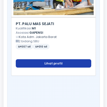
PT. PALU MAS SEJATI
Kualifikasi:
M1
Asosiasi:
GAPENSI
Kota Adm. Jakarta Barat
2 bidang SBU
SP007
M1
SP010
M1
Lihat profil