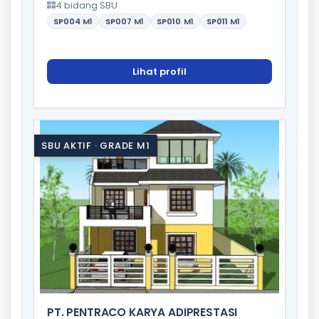
4 bidang SBU
SP004
M1
SP007
M1
SP010
M1
SP011
M1
Lihat profil
SBU AKTIF · GRADE M1
PT. PENTRACO KARYA ADIPRESTASI