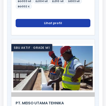
BG003
M1
EL004
M1
EL010
M1
SI003
M1
BG002
K
Lihat profil
SBU AKTIF · GRADE M1
PT. MEISO UTAMA TEHNIKA