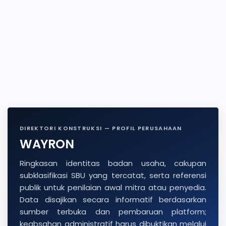
DIREKTORI KONSTRUKSI — PROFIL PERUSAHAAN
WAYRON
Ringkasan identitas badan usaha, cakupan
subklasifikasi SBU yang tercatat, serta referensi
publik untuk penilaian awal mitra atau penyedia.
Data disajikan secara informatif berdasarkan
sumber terbuka dan pembaruan platform;
keabsahan administratif harus dibuktikan melalui