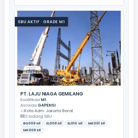
SBU AKTIF · GRADE M1
PT. LAJU NIAGA GEMILANG
Kualifikasi:
M1
Asosiasi:
GAPENSI
Kota Adm. Jakarta Barat
12 bidang SBU
BG009
M1
EL009
M1
EL010
M1
MK001
M1
MK009
M1