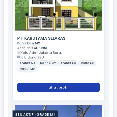
PT. KARUTAMA SELARAS
Kualifikasi:
M2
Asosiasi:
GAPENSI
Kota Adm. Jakarta Barat
16 bidang SBU
BG003
M2
BG004
M2
BG009
M2
EL010
M1
MK001
M2
Lihat profil
SBU AKTIF · GRADE M1