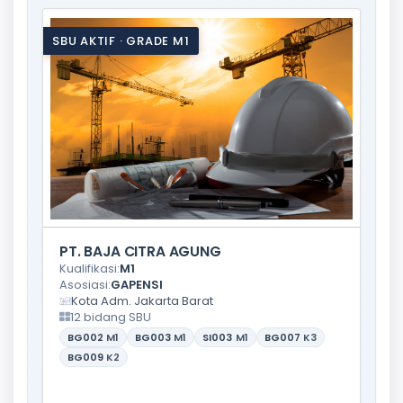
SBU AKTIF · GRADE M1
PT. BAJA CITRA AGUNG
Kualifikasi:
M1
Asosiasi:
GAPENSI
Kota Adm. Jakarta Barat
12 bidang SBU
BG002
M1
BG003
M1
SI003
M1
BG007
K3
BG009
K2