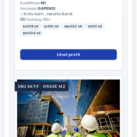
Kualifikasi:
M1
Asosiasi:
GAPENSI
Kota Adm. Jakarta Barat
5 bidang SBU
EL008
M1
EL010
M1
MK002
M1
SI001
M1
BG004
M1
Lihat profil
SBU AKTIF · GRADE M2