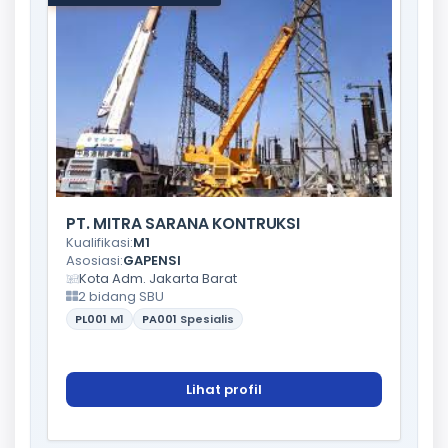
PT. MITRA SARANA KONTRUKSI
Kualifikasi:
M1
Asosiasi:
GAPENSI
Kota Adm. Jakarta Barat
2 bidang SBU
PL001
M1
PA001
Spesialis
Lihat profil