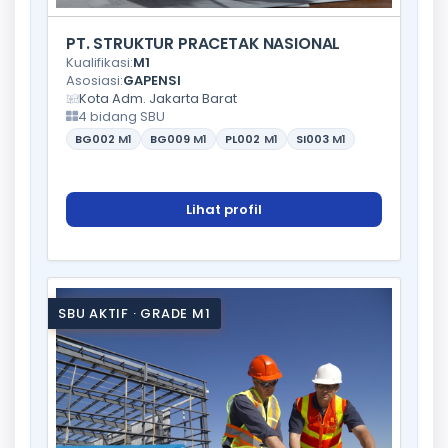
PT. STRUKTUR PRACETAK NASIONAL
Kualifikasi:
M1
Asosiasi:
GAPENSI
Kota Adm. Jakarta Barat
4 bidang SBU
BG002
M1
BG009
M1
PL002
M1
SI003
M1
Lihat profil
SBU AKTIF · GRADE M1