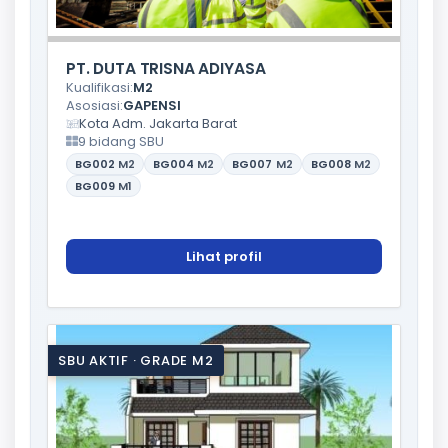
PT. DUTA TRISNA ADIYASA
Kualifikasi:
M2
Asosiasi:
GAPENSI
Kota Adm. Jakarta Barat
9 bidang SBU
BG002
M2
BG004
M2
BG007
M2
BG008
M2
BG009
M1
Lihat profil
SBU AKTIF · GRADE M2