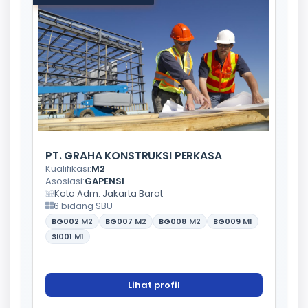
PT. GRAHA KONSTRUKSI PERKASA
Kualifikasi:
M2
Asosiasi:
GAPENSI
Kota Adm. Jakarta Barat
6 bidang SBU
BG002
M2
BG007
M2
BG008
M2
BG009
M1
SI001
M1
Lihat profil