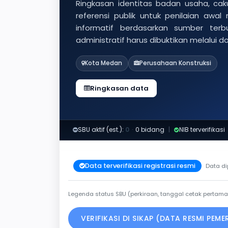
Ringkasan identitas badan usaha, caku
referensi publik untuk penilaian awal
informatif berdasarkan sumber ter
administratif harus dibuktikan melalui 
Kota Medan
Perusahaan Konstruksi
Ringkasan data
SBU aktif (est.):
0
·
0 bidang
|
NIB terverifikasi
Data terverifikasi registrasi resmi
Data di
Legenda status SBU (perkiraan, tanggal cetak pertama
VERIFIKASI DI SIKAP (DATA RESMI PEM