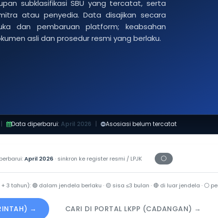
pan subklasifikasi SBU yang tercatat, serta
 mitra atau penyedia. Data disajikan secara
buka dan pembaruan platform; keabsahan
dokumen asli dan prosedur resmi yang berlaku.
|
Data diperbarui:
April 2026
|
Asosiasi belum tercatat
⚪
perbarui:
April 2026
· sinkron ke register resmi / LPJK
Periksa tanggal c
 + 3 tahun):
🟢
dalam jendela berlaku ·
🟡
sisa ≤3 bulan ·
🔴
di luar jendela ·
⚪
per
ERINTAH) →
CARI DI PORTAL LKPP (CADANGAN) →