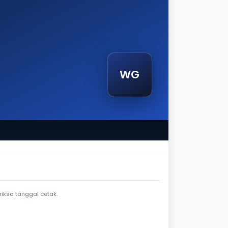
WG
etak
iksa tanggal cetak.