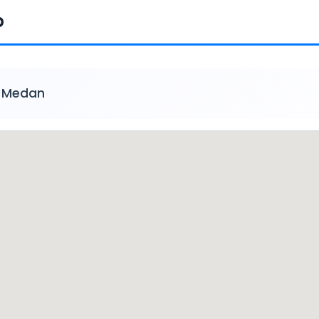
p
a Medan