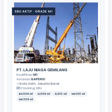
SBU AKTIF · GRADE M1
PT. LAJU NIAGA GEMILANG
Kualifikasi:
M1
Asosiasi:
GAPENSI
Kota Adm. Jakarta Barat
12 bidang SBU
BG009
M1
EL009
M1
EL010
M1
MK001
M1
MK009
M1