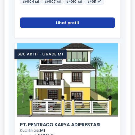
SP004
M1
SP007
M1
SP010
M1
SP011
M1
Lihat profil
SBU AKTIF · GRADE M1
PT. PENTRACO KARYA ADIPRESTASI
Kualifikasi:
M1