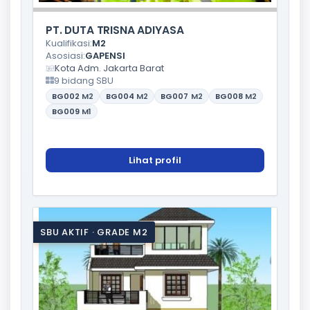
PT. DUTA TRISNA ADIYASA
Kualifikasi:
M2
Asosiasi:
GAPENSI
Kota Adm. Jakarta Barat
9 bidang SBU
BG002
M2
BG004
M2
BG007
M2
BG008
M2
BG009
M1
Lihat profil
SBU AKTIF · GRADE M2