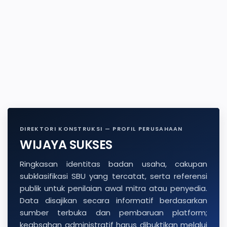
DIREKTORI KONSTRUKSI — PROFIL PERUSAHAAN
WIJAYA SUKSES
Ringkasan identitas badan usaha, cakupan
subklasifikasi SBU yang tercatat, serta referensi
publik untuk penilaian awal mitra atau penyedia.
Data disajikan secara informatif berdasarkan
sumber terbuka dan pembaruan platform;
keabsahan administratif harus dibuktikan melalui