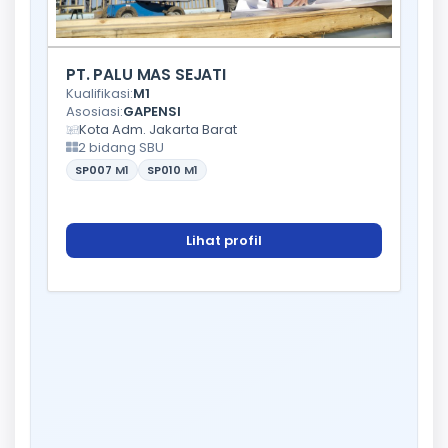
PT. PALU MAS SEJATI
Kualifikasi:
M1
Asosiasi:
GAPENSI
Kota Adm. Jakarta Barat
2 bidang SBU
SP007
M1
SP010
M1
Lihat profil