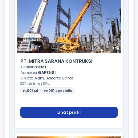
PT. MITRA SARANA KONTRUKSI
Kualifikasi:
M1
Asosiasi:
GAPENSI
Kota Adm. Jakarta Barat
2 bidang SBU
PL001
M1
PA001
Spesialis
Lihat profil