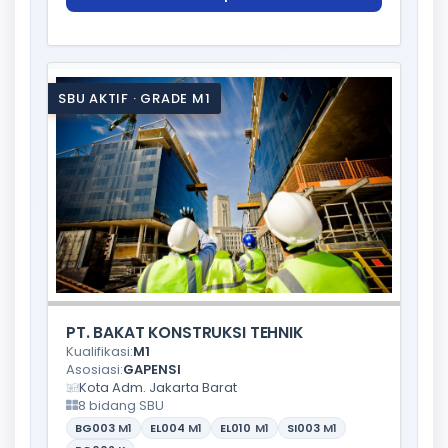
SBU AKTIF · GRADE M1
PT. BAKAT KONSTRUKSI TEHNIK
Kualifikasi:
M1
Asosiasi:
GAPENSI
Kota Adm. Jakarta Barat
8 bidang SBU
BG003
M1
EL004
M1
EL010
M1
SI003
M1