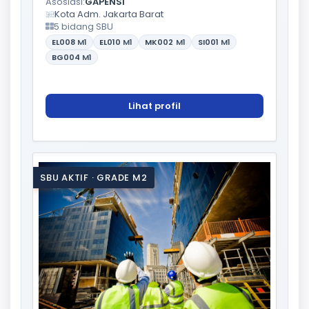
Asosiasi:
GAPENSI
Kota Adm. Jakarta Barat
5 bidang SBU
EL008
M1
EL010
M1
MK002
M1
SI001
M1
BG004
M1
Lihat profil
SBU AKTIF · GRADE M2