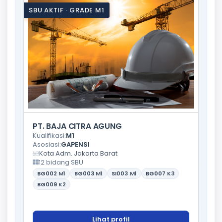
SBU AKTIF · GRADE M1
PT. BAJA CITRA AGUNG
Kualifikasi:
M1
Asosiasi:
GAPENSI
Kota Adm. Jakarta Barat
12 bidang SBU
BG002
M1
BG003
M1
SI003
M1
BG007
K3
BG009
K2
Lihat profil