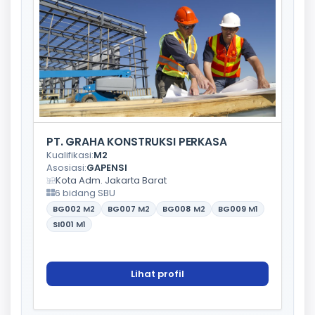
PT. GRAHA KONSTRUKSI PERKASA
Kualifikasi:
M2
Asosiasi:
GAPENSI
Kota Adm. Jakarta Barat
6 bidang SBU
BG002
M2
BG007
M2
BG008
M2
BG009
M1
SI001
M1
Lihat profil