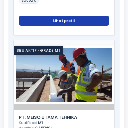
BG002
K
Lihat profil
SBU AKTIF · GRADE M1
PT. MEISO UTAMA TEHNIKA
Kualifikasi:
M1
Asosiasi:
GAPENSI