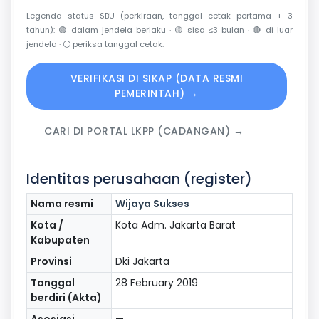
Legenda status SBU (perkiraan, tanggal cetak pertama + 3
tahun):
🟢
dalam jendela berlaku ·
🟡
sisa ≤3 bulan ·
🔴
di luar
jendela ·
⚪
periksa tanggal cetak.
VERIFIKASI DI SIKAP (DATA RESMI
PEMERINTAH) →
CARI DI PORTAL LKPP (CADANGAN) →
Identitas perusahaan (register)
Nama resmi
Wijaya Sukses
Kota /
Kota Adm. Jakarta Barat
Kabupaten
Provinsi
Dki Jakarta
Tanggal
28 February 2019
berdiri (Akta)
Asosiasi
—