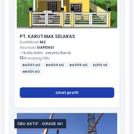
PT. KARUTAMA SELARAS
Kualifikasi:
M2
Asosiasi:
GAPENSI
Kota Adm. Jakarta Barat
16 bidang SBU
BG003
M2
BG004
M2
BG009
M2
EL010
M1
MK001
M2
Lihat profil
SBU AKTIF · GRADE M1