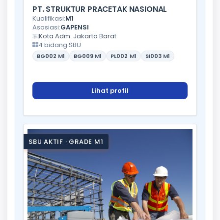
PT. STRUKTUR PRACETAK NASIONAL
Kualifikasi:
M1
Asosiasi:
GAPENSI
Kota Adm. Jakarta Barat
4 bidang SBU
BG002
M1
BG009
M1
PL002
M1
SI003
M1
Lihat profil
SBU AKTIF · GRADE M1