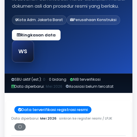
dokumen asli dan prosedur resmi yang berlaku.
Kota Adm. Jakarta Barat
Perusahaan Konstruksi
Ringkasan data
WS
SBU aktif (est.):
0
·
0 bidang
NIB terverifikasi
Data diperbarui:
Mei 2026
Asosiasi belum tercatat
Data terverifikasi registrasi resmi
Data diperbarui:
Mei 2026
· sinkron ke register resmi / LPJK
⚪
Periksa tanggal cetak