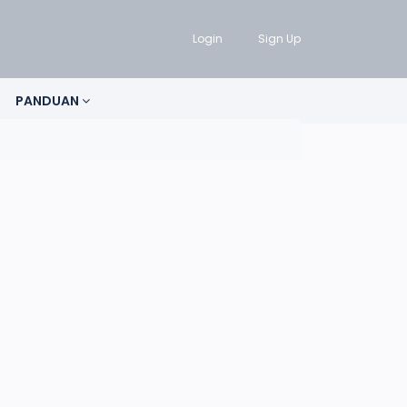
Login
Sign Up
PANDUAN