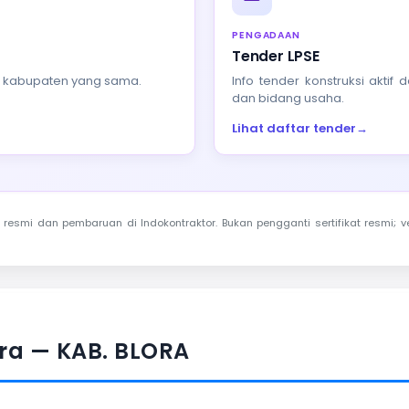
PENGADAAN
Tender LPSE
au kabupaten yang sama.
Info tender konstruksi akti
dan bidang usaha.
Lihat daftar tender
→
resmi dan pembaruan di Indokontraktor. Bukan pengganti sertifikat resmi; ve
ra — KAB. BLORA