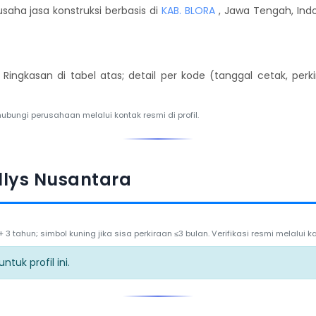
saha jasa konstruksi berbasis di
KAB. BLORA
, Jawa Tengah, Indo
. Ringkasan di tabel atas; detail per kode (tanggal cetak, per
hubungi perusahaan melalui kontak resmi di profil.
llys Nusantara
3 tahun; simbol kuning jika sisa perkiraan ≤3 bulan. Verifikasi resmi melalui
tuk profil ini.