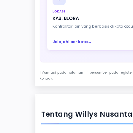
LOKASI
KAB. BLORA
Kontraktor lain yang berbasis di kota at
Jelajahi per kota
→
Informasi pada halaman ini bersumber pada register 
kontrak.
Tentang Willys Nusanta