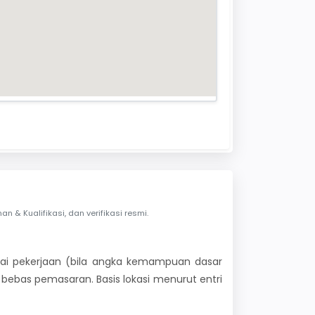
& Kualifikasi, dan verifikasi resmi.
 nilai pekerjaan (bila angka kemampuan dasar
i bebas pemasaran. Basis lokasi menurut entri