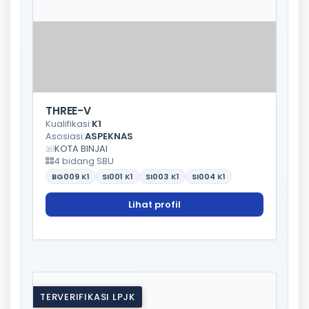
THREE-V
Kualifikasi:
K1
Asosiasi:
ASPEKNAS
KOTA BINJAI
4 bidang SBU
BG009
K1
SI001
K1
SI003
K1
SI004
K1
Lihat profil
TERVERIFIKASI LPJK