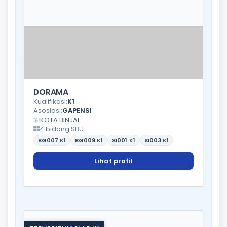
DORAMA
Kualifikasi:
K1
Asosiasi:
GAPENSI
KOTA BINJAI
4 bidang SBU
BG007
K1
BG009
K1
SI001
K1
SI003
K1
Lihat profil