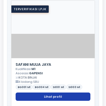
TERVERIFIKASI LPJK
SAFANI MULIA JAYA
Kualifikasi:
M1
Asosiasi:
GAPENSI
KOTA BINJAI
4 bidang SBU
BG001
M1
BG004
M1
SI001
M1
SI003
M1
Lihat profil