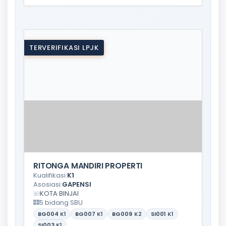
TERVERIFIKASI LPJK
RITONGA MANDIRI PROPERTI
Kualifikasi:
K1
Asosiasi:
GAPENSI
KOTA BINJAI
5 bidang SBU
BG004
K1
BG007
K1
BG009
K2
SI001
K1
SI003
K1