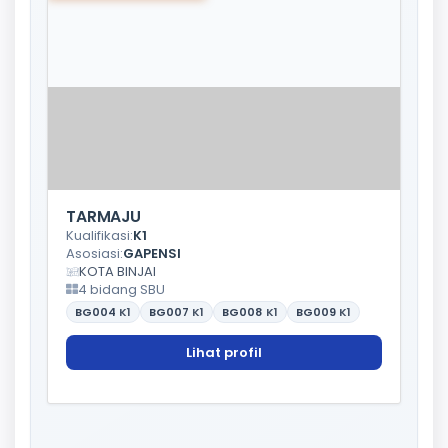
TARMAJU
Kualifikasi:
K1
Asosiasi:
GAPENSI
KOTA BINJAI
4 bidang SBU
BG004
K1
BG007
K1
BG008
K1
BG009
K1
Lihat profil