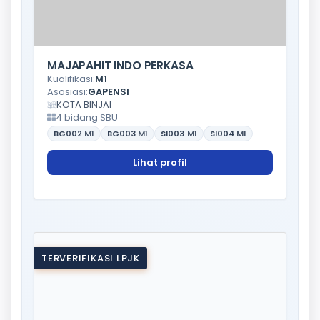
MAJAPAHIT INDO PERKASA
Kualifikasi:
M1
Asosiasi:
GAPENSI
KOTA BINJAI
4 bidang SBU
BG002
M1
BG003
M1
SI003
M1
SI004
M1
Lihat profil
TERVERIFIKASI LPJK