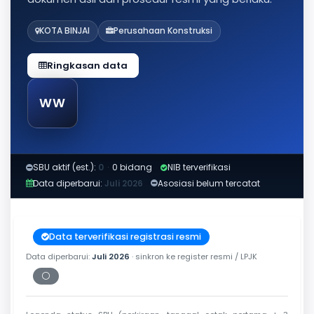
KOTA BINJAI
Perusahaan Konstruksi
Ringkasan data
WW
SBU aktif (est.):
0
·
0 bidang
NIB terverifikasi
Data diperbarui:
Juli 2026
Asosiasi belum tercatat
Data terverifikasi registrasi resmi
Data diperbarui:
Juli 2026
· sinkron ke register resmi / LPJK
⚪
Periksa tanggal cetak