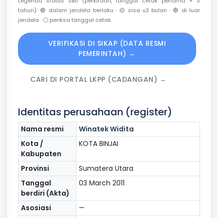
Legenda status SBU (perkiraan, tanggal cetak pertama + 3
tahun):
🟢
dalam jendela berlaku ·
🟡
sisa ≤3 bulan ·
🔴
di luar
jendela ·
⚪
periksa tanggal cetak.
VERIFIKASI DI SIKAP (DATA RESMI
PEMERINTAH) →
CARI DI PORTAL LKPP (CADANGAN) →
Identitas perusahaan (register)
Nama resmi
Winatek Widita
Kota /
KOTA BINJAI
Kabupaten
Provinsi
Sumatera Utara
Tanggal
03 March 2011
berdiri (Akta)
Asosiasi
—