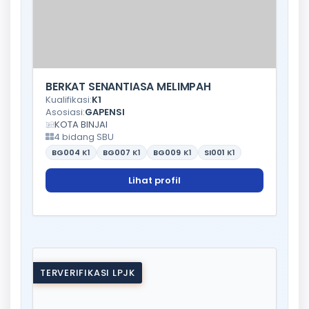
BERKAT SENANTIASA MELIMPAH
Kualifikasi:
K1
Asosiasi:
GAPENSI
KOTA BINJAI
4 bidang SBU
BG004
K1
BG007
K1
BG009
K1
SI001
K1
Lihat profil
TERVERIFIKASI LPJK