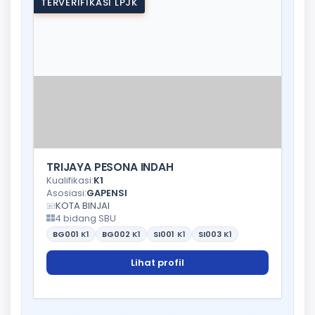
TERVERIFIKASI LPJK
TRIJAYA PESONA INDAH
Kualifikasi:
K1
Asosiasi:
GAPENSI
KOTA BINJAI
4 bidang SBU
BG001
K1
BG002
K1
SI001
K1
SI003
K1
Lihat profil