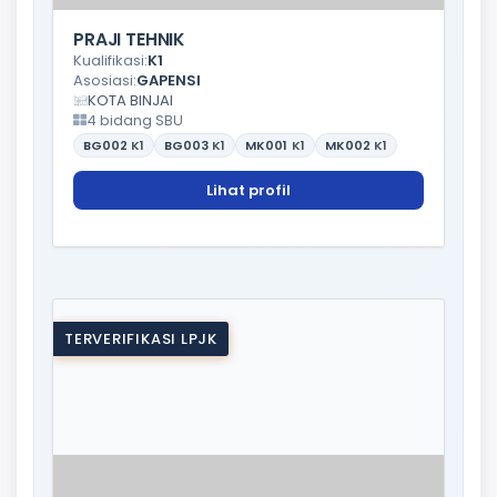
PRAJI TEHNIK
Kualifikasi:
K1
Asosiasi:
GAPENSI
KOTA BINJAI
4 bidang SBU
BG002
K1
BG003
K1
MK001
K1
MK002
K1
Lihat profil
TERVERIFIKASI LPJK