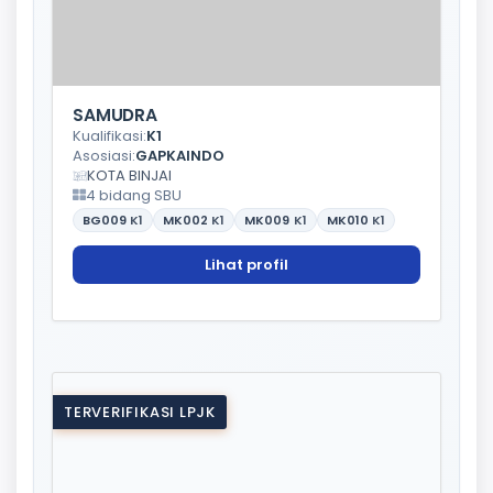
SAMUDRA
Kualifikasi:
K1
Asosiasi:
GAPKAINDO
KOTA BINJAI
4 bidang SBU
BG009
K1
MK002
K1
MK009
K1
MK010
K1
Lihat profil
TERVERIFIKASI LPJK