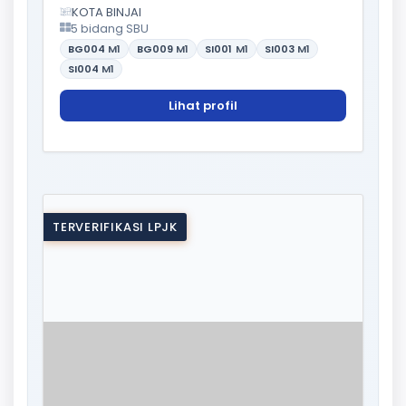
KOTA BINJAI
5 bidang SBU
BG004
M1
BG009
M1
SI001
M1
SI003
M1
SI004
M1
Lihat profil
TERVERIFIKASI LPJK