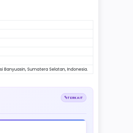
i Banyuasin, Sumatera Selatan, Indonesia.
TERKAIT