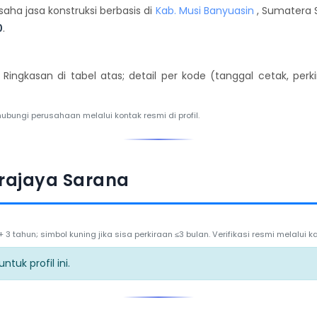
aha jasa konstruksi berbasis di
Kab. Musi Banyuasin
, Sumatera S
0
.
. Ringkasan di tabel atas; detail per kode (tanggal cetak, per
hubungi perusahaan melalui kontak resmi di profil.
rajaya Sarana
3 tahun; simbol kuning jika sisa perkiraan ≤3 bulan. Verifikasi resmi melalui
tuk profil ini.