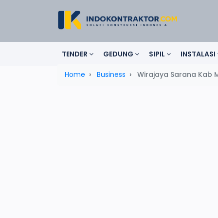
TENDER
GEDUNG
SIPIL
INSTALASI
Home
Business
Wirajaya Sarana Kab M