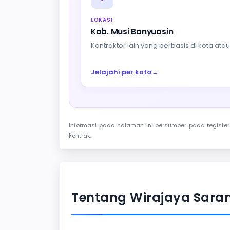
LOKASI
Kab. Musi Banyuasin
Kontraktor lain yang berbasis di kota at
Jelajahi per kota
→
Informasi pada halaman ini bersumber pada register 
kontrak.
Tentang Wirajaya Sara