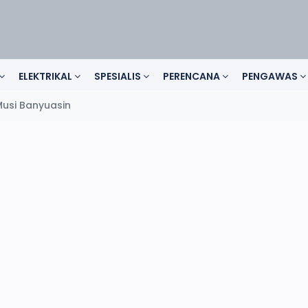
ELEKTRIKAL
SPESIALIS
PERENCANA
PENGAWAS
usi Banyuasin