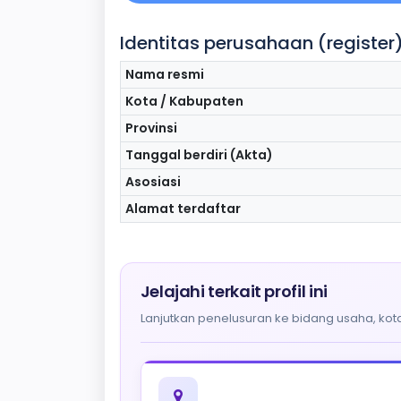
Identitas perusahaan (register
Nama resmi
Kota / Kabupaten
Provinsi
Tanggal berdiri (Akta)
Asosiasi
Alamat terdaftar
Jelajahi terkait profil ini
Lanjutkan penelusuran ke bidang usaha, kota