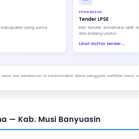
PENGADAAN
Tender LPSE
au kabupaten yang sama.
Info tender konstruksi akti
dan bidang usaha.
Lihat daftar tender
→
resmi dan pembaruan di Indokontraktor. Bukan pengganti sertifikat resmi; ve
na — Kab. Musi Banyuasin