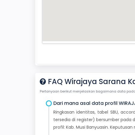
FAQ Wirajaya Sarana Ka
Pertanyaan berikut menjelaskan bagaimana data pada ha
Dari mana asal data profil WIRA
Ringkasan identitas, tabel SBU, accor
tersedia di register) bersumber pada d
profil: Kab. Musi Banyuasin. Keputusa