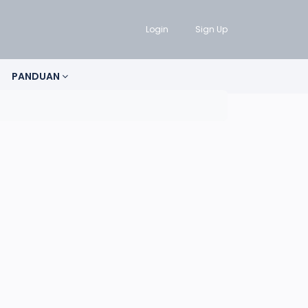
Login
Sign Up
PANDUAN