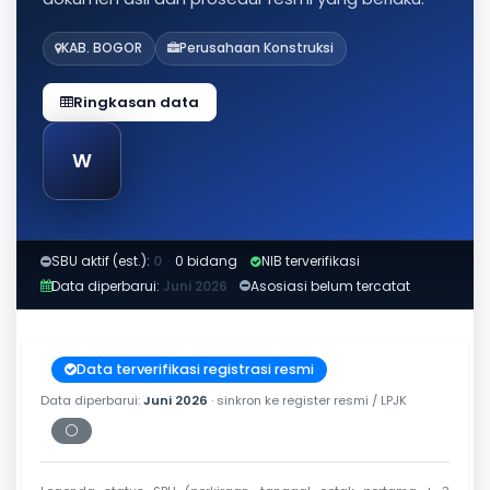
KAB. BOGOR
Perusahaan Konstruksi
Ringkasan data
W
SBU aktif (est.):
0
·
0 bidang
NIB terverifikasi
Data diperbarui:
Juni 2026
Asosiasi belum tercatat
Data terverifikasi registrasi resmi
Data diperbarui:
Juni 2026
· sinkron ke register resmi / LPJK
⚪
Periksa tanggal cetak