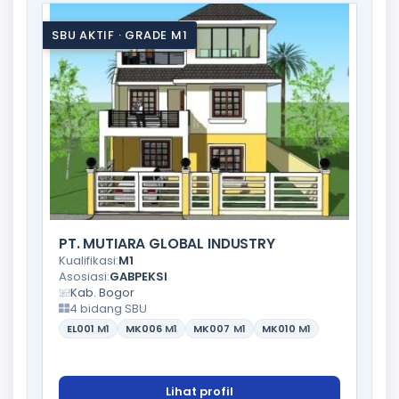
SBU AKTIF · GRADE M1
PT. MUTIARA GLOBAL INDUSTRY
Kualifikasi:
M1
Asosiasi:
GABPEKSI
Kab. Bogor
4 bidang SBU
EL001
M1
MK006
M1
MK007
M1
MK010
M1
Lihat profil