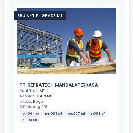
SBU AKTIF · GRADE M1
PT. REFRATECH MANDALAPERKASA
Kualifikasi:
M1
Asosiasi:
GAPENSI
Kab. Bogor
9 bidang SBU
MK004
M1
MK006
M1
MK007
M1
SI002
M1
SI003
M1