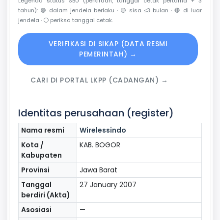
Legenda status SBU (perkiraan, tanggal cetak pertama + 3
tahun):
🟢
dalam jendela berlaku ·
🟡
sisa ≤3 bulan ·
🔴
di luar
jendela ·
⚪
periksa tanggal cetak.
VERIFIKASI DI SIKAP (DATA RESMI
PEMERINTAH) →
CARI DI PORTAL LKPP (CADANGAN) →
Identitas perusahaan (register)
Nama resmi
Wirelessindo
Kota /
KAB. BOGOR
Kabupaten
Provinsi
Jawa Barat
Tanggal
27 January 2007
berdiri (Akta)
Asosiasi
—