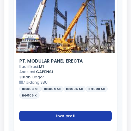
PT. MODULAR PANEL ERECTA
Kualifikasi:
M1
Asosiasi:
GAPENSI
Kab. Bogor
7 bidang SBU
BG003
M1
BG004
M1
BG006
M1
BG008
M1
BG005
K
Lihat profil