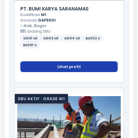
PT. BUMI KARYA SARANAMAS
Kualifikasi:
M1
Asosiasi:
GAPENSI
Kab. Bogor
5 bidang SBU
SI001
M1
SI003
M1
SI004
M1
BS002
K
BS001
K
Lihat profil
SBU AKTIF · GRADE M1