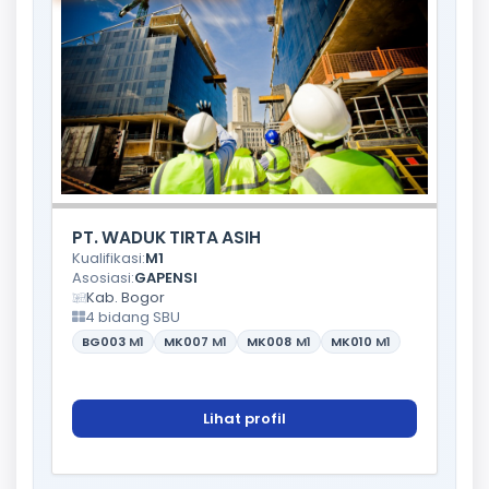
PT. WADUK TIRTA ASIH
Kualifikasi:
M1
Asosiasi:
GAPENSI
Kab. Bogor
4 bidang SBU
BG003
M1
MK007
M1
MK008
M1
MK010
M1
Lihat profil