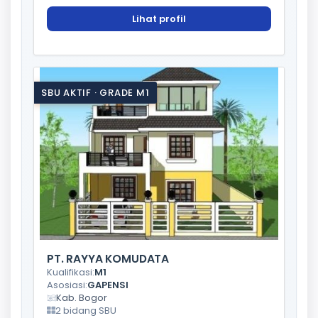
Lihat profil
SBU AKTIF · GRADE M1
PT. RAYYA KOMUDATA
Kualifikasi:
M1
Asosiasi:
GAPENSI
Kab. Bogor
2 bidang SBU