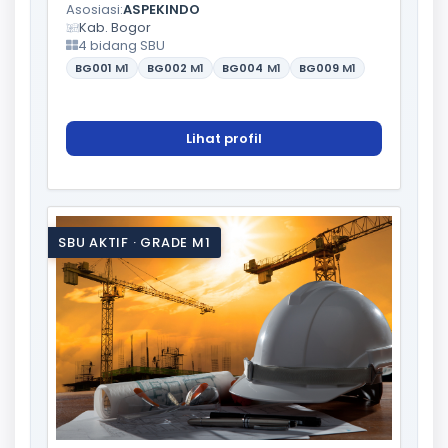
Asosiasi:
ASPEKINDO
Kab. Bogor
4 bidang SBU
BG001
M1
BG002
M1
BG004
M1
BG009
M1
Lihat profil
SBU AKTIF · GRADE M1