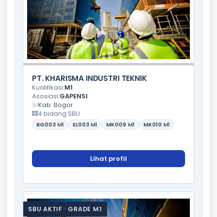
PT. KHARISMA INDUSTRI TEKNIK
Kualifikasi:
M1
Asosiasi:
GAPENSI
Kab. Bogor
4 bidang SBU
BG003
M1
EL003
M1
MK009
M1
MK010
M1
Lihat profil
SBU AKTIF · GRADE M1