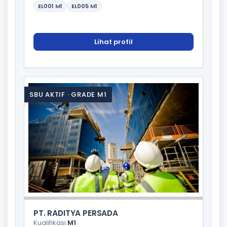
EL001
M1
EL005
M1
Lihat profil
SBU AKTIF · GRADE M1
PT. RADITYA PERSADA
Kualifikasi:
M1