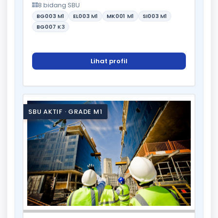
8 bidang SBU
BG003
M1
EL003
M1
MK001
M1
SI003
M1
BG007
K3
Lihat profil
SBU AKTIF · GRADE M1