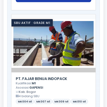
SBU AKTIF · GRADE M1
PT. FAJAR BENUA INDOPACK
Kualifikasi:
M1
Asosiasi:
GAPENSI
Kab. Bogor
4 bidang SBU
MK004
M1
MK007
M1
MK009
M1
MK010
M1