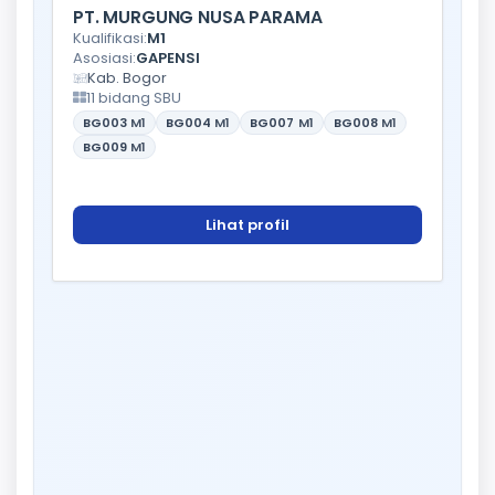
PT. MURGUNG NUSA PARAMA
Kualifikasi:
M1
Asosiasi:
GAPENSI
Kab. Bogor
11 bidang SBU
BG003
M1
BG004
M1
BG007
M1
BG008
M1
BG009
M1
Lihat profil