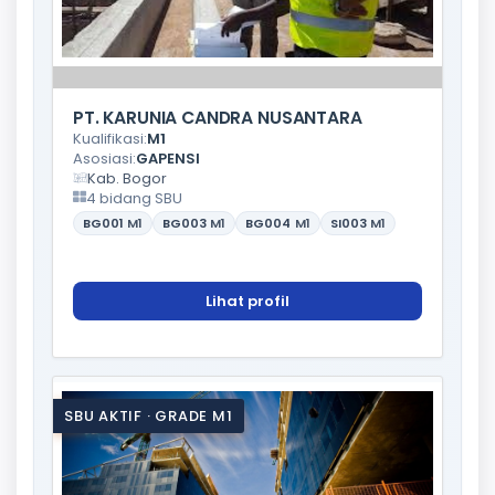
PT. KARUNIA CANDRA NUSANTARA
Kualifikasi:
M1
Asosiasi:
GAPENSI
Kab. Bogor
4 bidang SBU
BG001
M1
BG003
M1
BG004
M1
SI003
M1
Lihat profil
SBU AKTIF · GRADE M1