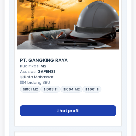
PT. GANGKING RAYA
Kualifikasi:
M2
Asosiasi:
GAPENSI
Kota Makassar
4 bidang SBU
SI001
M2
SI003
B1
SI004
M2
BS001
B
Lihat profil