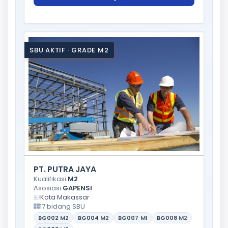
SBU AKTIF · GRADE M2
PT. PUTRA JAYA
Kualifikasi:
M2
Asosiasi:
GAPENSI
Kota Makassar
17 bidang SBU
BG002
M2
BG004
M2
BG007
M1
BG008
M2