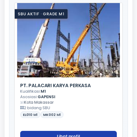
SBU AKTIF · GRADE M1
PT. PALACARI KARYA PERKASA
Kualifikasi:
M1
Asosiasi:
GAPENSI
Kota Makassar
2 bidang SBU
EL010
M1
MK002
M1
Lihat profil