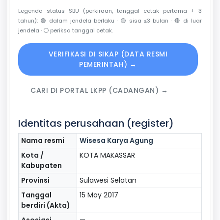
Legenda status SBU (perkiraan, tanggal cetak pertama + 3
tahun):
🟢
dalam jendela berlaku ·
🟡
sisa ≤3 bulan ·
🔴
di luar
jendela ·
⚪
periksa tanggal cetak.
VERIFIKASI DI SIKAP (DATA RESMI
PEMERINTAH) →
CARI DI PORTAL LKPP (CADANGAN) →
Identitas perusahaan (register)
Nama resmi
Wisesa Karya Agung
Kota /
KOTA MAKASSAR
Kabupaten
Provinsi
Sulawesi Selatan
Tanggal
15 May 2017
berdiri (Akta)
Asosiasi
—