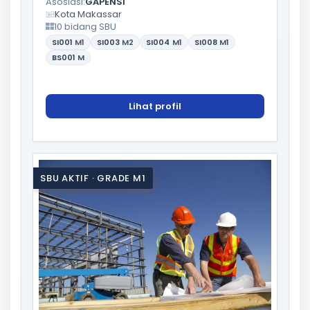
Asosiasi:
GAPENSI
Kota Makassar
10 bidang SBU
SI001
M1
SI003
M2
SI004
M1
SI008
M1
BS001
M
Lihat profil
SBU AKTIF · GRADE M1