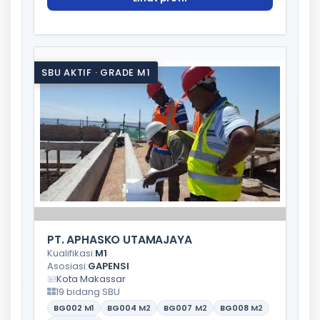
SBU AKTIF · GRADE M1
PT. APHASKO UTAMAJAYA
Kualifikasi:
M1
Asosiasi:
GAPENSI
Kota Makassar
19 bidang SBU
BG002
M1
BG004
M2
BG007
M2
BG008
M2