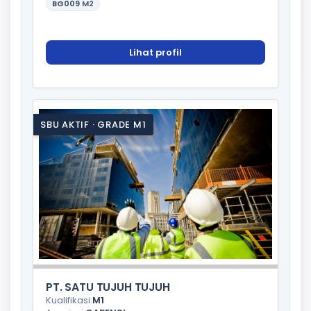
BG009
M2
Lihat profil
SBU AKTIF · GRADE M1
PT. SATU TUJUH TUJUH
Kualifikasi:
M1