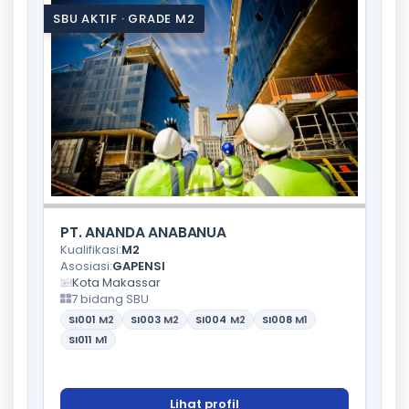
SBU AKTIF · GRADE M2
PT. ANANDA ANABANUA
Kualifikasi:
M2
Asosiasi:
GAPENSI
Kota Makassar
7 bidang SBU
SI001
M2
SI003
M2
SI004
M2
SI008
M1
SI011
M1
Lihat profil