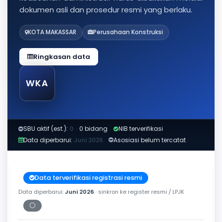
dokumen asli dan prosedur resmi yang berlaku.
KOTA MAKASSAR
Perusahaan Konstruksi
Ringkasan data
WKA
SBU aktif (est.):
0
·
0 bidang
NIB terverifikasi
Data diperbarui:
Juni 2026
Asosiasi belum tercatat
Data terverifikasi registrasi resmi
Data diperbarui:
Juni 2026
· sinkron ke register resmi / LPJK
⚪
Periksa tanggal cetak