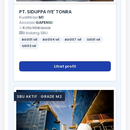
PT. SIDUPPA IYE' TONRA
Kualifikasi:
M1
Asosiasi:
GAPENSI
Kota Makassar
9 bidang SBU
BG001
M1
BG004
M1
BG007
M1
SI001
M1
SI003
M1
Lihat profil
SBU AKTIF · GRADE M2