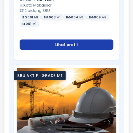
Kota Makassar
12 bidang SBU
BG001
M1
BG003
M1
BG004
M1
BG009
M2
EL001
M1
Lihat profil
SBU AKTIF · GRADE M1