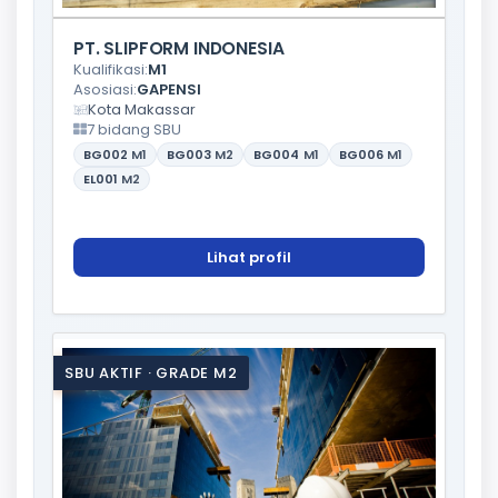
PT. SLIPFORM INDONESIA
Kualifikasi:
M1
Asosiasi:
GAPENSI
Kota Makassar
7 bidang SBU
BG002
M1
BG003
M2
BG004
M1
BG006
M1
EL001
M2
Lihat profil
SBU AKTIF · GRADE M2