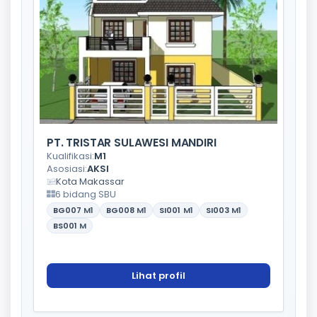
PT. TRISTAR SULAWESI MANDIRI
Kualifikasi:
M1
Asosiasi:
AKSI
Kota Makassar
6 bidang SBU
BG007
M1
BG008
M1
SI001
M1
SI003
M1
BS001
M
Lihat profil