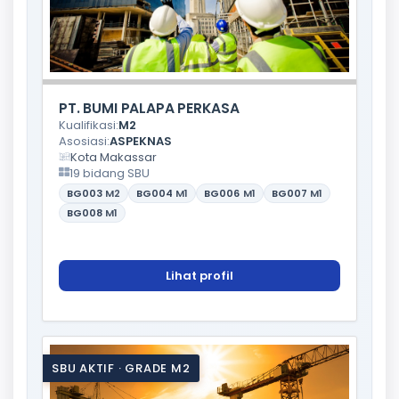
PT. BUMI PALAPA PERKASA
Kualifikasi:
M2
Asosiasi:
ASPEKNAS
Kota Makassar
19 bidang SBU
BG003
M2
BG004
M1
BG006
M1
BG007
M1
BG008
M1
Lihat profil
SBU AKTIF · GRADE M2