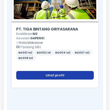
PT. TIGA BINTANG GRIYASARANA
Kualifikasi:
M2
Asosiasi:
GAPENSI
Kota Makassar
17 bidang SBU
BG001
M2
BG002
M1
BG004
M2
BG007
M2
BG008
M2
Lihat profil