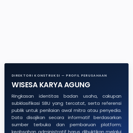
DIREKTORI KONSTRUKSI — PROFIL PERUSAHAAN
WISESA KARYA AGUNG
Ringkasan identitas badan usaha, cakupan
subklasifikasi SBU yang tercatat, serta referensi
publik untuk penilaian awal mitra atau penyedia.
Data disajikan secara informatif berdasarkan
sumber terbuka dan pembaruan platform;
keabsahan administratif harus dibuktikan melalui