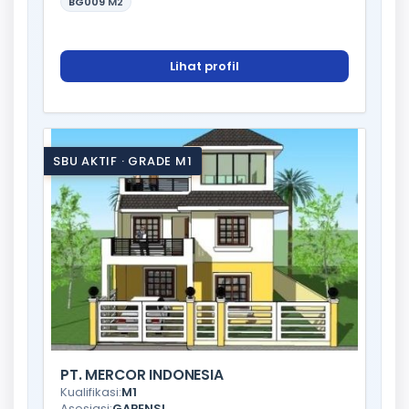
BG009
M2
Lihat profil
SBU AKTIF · GRADE M1
PT. MERCOR INDONESIA
Kualifikasi:
M1
Asosiasi:
GAPENSI