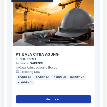
PT. BAJA CITRA AGUNG
Kualifikasi:
M1
Asosiasi:
GAPENSI
Kota Adm. Jakarta Barat
12 bidang SBU
BG002
M1
BG003
M1
SI003
M1
BG007
K3
BG009
K2
Lihat profil