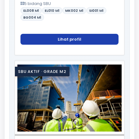
5 bidang SBU
EL008
M1
EL010
M1
MK002
M1
SI001
M1
BG004
M1
Lihat profil
SBU AKTIF · GRADE M2