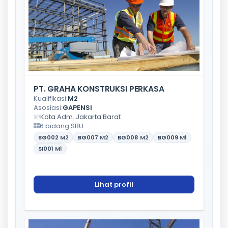
PT. GRAHA KONSTRUKSI PERKASA
Kualifikasi:
M2
Asosiasi:
GAPENSI
Kota Adm. Jakarta Barat
6 bidang SBU
BG002
M2
BG007
M2
BG008
M2
BG009
M1
SI001
M1
Lihat profil