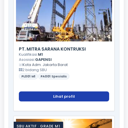
PT. MITRA SARANA KONTRUKSI
Kualifikasi:
M1
Asosiasi:
GAPENSI
Kota Adm. Jakarta Barat
2 bidang SBU
PL001
M1
PA001
Spesialis
Lihat profil
SBU AKTIF · GRADE M1