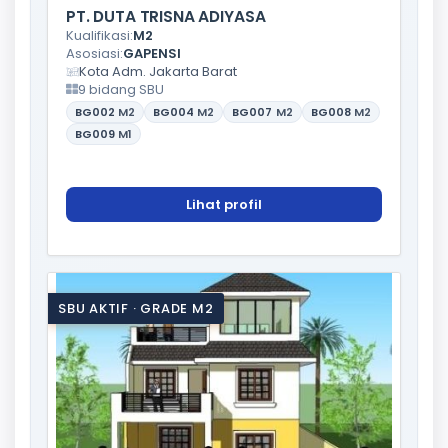
PT. DUTA TRISNA ADIYASA
Kualifikasi:
M2
Asosiasi:
GAPENSI
Kota Adm. Jakarta Barat
9 bidang SBU
BG002
M2
BG004
M2
BG007
M2
BG008
M2
BG009
M1
Lihat profil
SBU AKTIF · GRADE M2