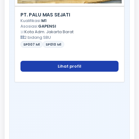
PT. PALU MAS SEJATI
Kualifikasi:
M1
Asosiasi:
GAPENSI
Kota Adm. Jakarta Barat
2 bidang SBU
SP007
M1
SP010
M1
Lihat profil