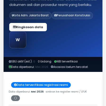
dokumen asli dan prosedur resmi yang berlaku.
Kota Adm. Jakarta Barat
Perusahaan Konstruksi
Ringkasan data
W
SBU aktif (est.):
0
·
0 bidang
NIB terverifikasi
Data diperbarui:
Mei 2026
Asosiasi belum tercatat
Data terverifikasi registrasi resmi
Data diperbarui:
Mei 2026
· sinkron ke register resmi / LPJK
⚪
Periksa tanggal cetak