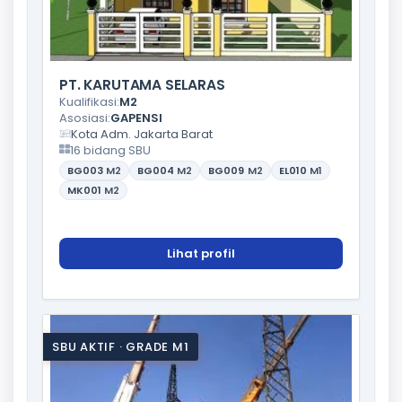
PT. KARUTAMA SELARAS
Kualifikasi:
M2
Asosiasi:
GAPENSI
Kota Adm. Jakarta Barat
16 bidang SBU
BG003
M2
BG004
M2
BG009
M2
EL010
M1
MK001
M2
Lihat profil
SBU AKTIF · GRADE M1