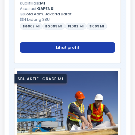
Kualifikasi:
M1
Asosiasi:
GAPENSI
Kota Adm. Jakarta Barat
4 bidang SBU
BG002
M1
BG009
M1
PL002
M1
SI003
M1
Lihat profil
SBU AKTIF · GRADE M1