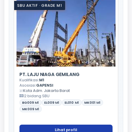
SBU AKTIF · GRADE M1
PT. LAJU NIAGA GEMILANG
Kualifikasi:
M1
Asosiasi:
GAPENSI
Kota Adm. Jakarta Barat
12 bidang SBU
BG009
M1
EL009
M1
EL010
M1
MK001
M1
MK009
M1
Lihat profil