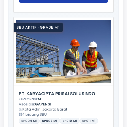
SBU AKTIF · GRADE M1
PT. KARYACIPTA PRISAI SOLUSINDO
Kualifikasi:
M1
Asosiasi:
GAPENSI
Kota Adm. Jakarta Barat
4 bidang SBU
SP004
M1
SP007
M1
SP010
M1
SP011
M1