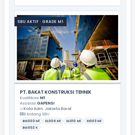
SBU AKTIF · GRADE M1
PT. BAKAT KONSTRUKSI TEHNIK
Kualifikasi:
M1
Asosiasi:
GAPENSI
Kota Adm. Jakarta Barat
8 bidang SBU
BG003
M1
EL004
M1
EL010
M1
SI003
M1
BG002
K