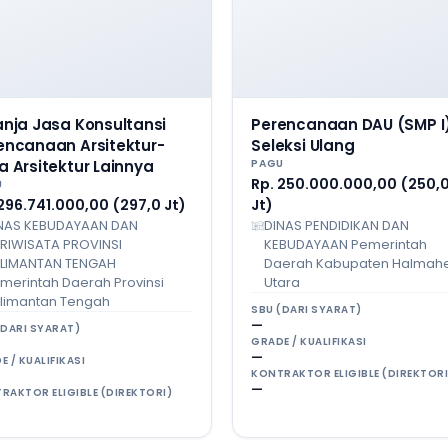
anja Jasa Konsultansi
Perencanaan DAU (SMP I
encanaan Arsitektur-
Seleksi Ulang
a Arsitektur Lainnya
PAGU
Rp. 250.000.000,00 (250,
U
296.741.000,00 (297,0 Jt)
Jt)
NAS KEBUDAYAAN DAN
DINAS PENDIDIKAN DAN
RIWISATA PROVINSI
KEBUDAYAAN Pemerintah
LIMANTAN TENGAH
Daerah Kabupaten Halmah
merintah Daerah Provinsi
Utara
limantan Tengah
SBU (DARI SYARAT)
—
(DARI SYARAT)
GRADE / KUALIFIKASI
—
E / KUALIFIKASI
KONTRAKTOR ELIGIBLE (DIREKTORI
—
RAKTOR ELIGIBLE (DIREKTORI)