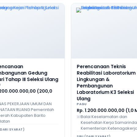
encanaan
Perencanaan Teknis
mbangunan Gedung
Reabilitasi Laboratorium
ri Tahap III Seleksi Ulang
Lingkungan &
U
Pembangunan
 200.000.000,00 (200,0
Laboratorium K3 Seleksi
Ulang
NAS PEKERJAAN UMUM DAN
PAGU
NATAAN RUANG Pemerintah
Rp. 1.200.000.000,00 (1,0 
erah Kabupaten Barito
Balai Keselamatan dan
latan
Kesehatan Kerja Samarind
Kementerian Ketenagakerj
(DARI SYARAT)
SBU (DARI SYARAT)