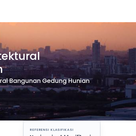
tektural
n
ktural Bangunan Gedung Hunian
REFERENSI KLASIFIKASI