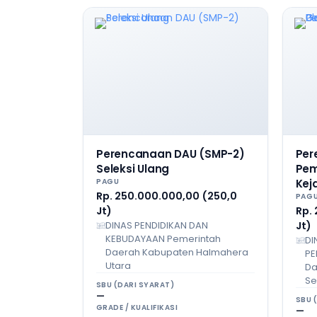
Perencanaan DAU (SMP-2)
Per
Seleksi Ulang
Pe
PAGU
Keja
Rp. 250.000.000,00 (250,0
PAG
Jt)
Rp.
DINAS PENDIDIKAN DAN
Jt)
KEBUDAYAAN Pemerintah
DI
Daerah Kabupaten Halmahera
PE
Utara
Da
Se
SBU (DARI SYARAT)
—
SBU 
GRADE / KUALIFIKASI
—