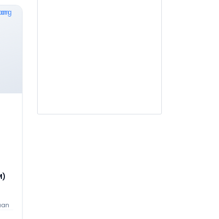
Jasa Desain Arsitektural
AR103
Jasa Penilai Perawatan dan
Kelayakan Bangunan Gedung
AR104
Jasa Desain Interior
AR105
Jasa Arsitektur lainnya
AR201
Jasa PengawasAdministrasi
Kontrak
KELOMPOK BIDANG
AT
M)
AT001
Jasa Pengujian dan Analisis
Teknis Geologi, Geofisika dan
a
Geokimia
aan