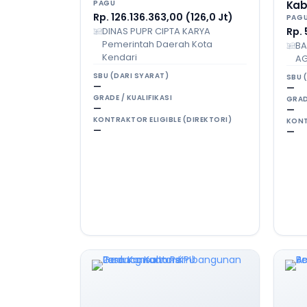
PAGU
Kab
Rp. 126.136.363,00 (126,0 Jt)
PAG
DINAS PUPR CIPTA KARYA
Rp. 
Pemerintah Daerah Kota
BA
Kendari
AG
SBU (DARI SYARAT)
SBU 
—
—
GRADE / KUALIFIKASI
GRAD
—
—
KONTRAKTOR ELIGIBLE (DIREKTORI)
KONT
—
—