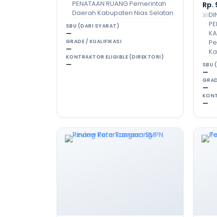
PENATAAN RUANG Pemerintah
Rp.
Daerah Kabupaten Nias Selatan
DI
PE
SBU (DARI SYARAT)
KA
—
Pe
GRADE / KUALIFIKASI
—
Ka
KONTRAKTOR ELIGIBLE (DIREKTORI)
—
SBU 
—
GRAD
—
KONT
—