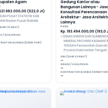
upaten Agam
Gedung Kantor atau
U
Bangunan Lainnya - Jas
521.982.000,00 (522,0 Jt)
Konsultasi Perencanaan
DAN PUSAT STATISTIK KAB
Arsitektur- Jasa Arsitekt
AM Badan Pusat Statistik
Lainnya
PAGU
(DARI SYARAT)
Rp. 193.494.000,00 (193,0 
E / KUALIFIKASI
DINAS ENERGI DAN SUMBERD
MINERAL PROVINSI KALIMANT
RAKTOR ELIGIBLE (DIREKTORI)
TENGAH Pemerintah Daerah
Provinsi Kalimantan Tengah
SBU (DARI SYARAT)
—
GRADE / KUALIFIKASI
—
KONTRAKTOR ELIGIBLE (DIREKTORI
—