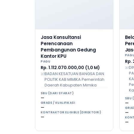
Jasa Konsultansi
Bel
Perencanaan
Per
Pembangunan Gedung
Jas
Kantor KPU
PAG
Rp. 
PAGU
Rp. 1.112.070.000,00 (1,0 M)
DI
PA
BADAN KESATUAN BANGSA DAN
KA
POLITIK KAB MIMIKA Pemerintah
Pe
Daerah Kabupaten Mimika
Ka
SBU (DARI SYARAT)
—
SBU 
—
GRADE / KUALIFIKASI
—
GRAD
—
KONTRAKTOR ELIGIBLE (DIREKTORI)
—
KONT
—