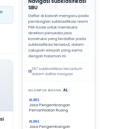
Navigasi subklasifikasi
SBU
er
Daftar di bawah mengacu pada
pembagian subklasifikasi resmi.
Pilih kode untuk membuka
direktori penyedia jasa
konstruksi yang terdaftar pada
subklasifikasi tersebut, dalam
cakupan wilayah yang sama
dengan halaman ini.
267 subklasifikasi tercantum
dalam daftar navigasi.
KELOMPOK BIDANG
AL
AL001
Jasa Pengembangan
Pemanfaatan Ruang
si
AL001
Jasa Pengembangan