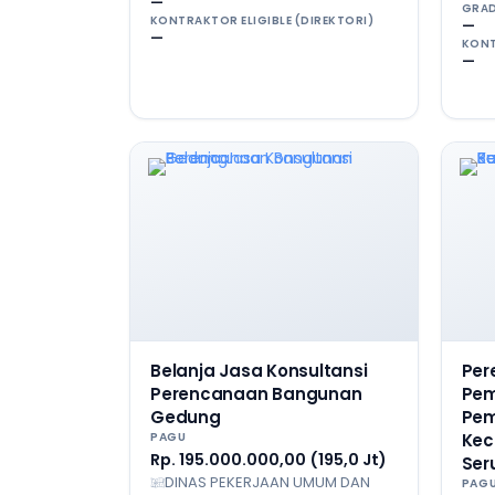
—
GRAD
KONTRAKTOR ELIGIBLE (DIREKTORI)
—
—
KONT
—
Belanja Jasa Konsultansi
Per
Perencanaan Bangunan
Pem
Gedung
Pem
PAGU
Kec
Rp. 195.000.000,00 (195,0 Jt)
Ser
DINAS PEKERJAAN UMUM DAN
PAG