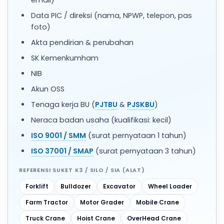
Data PIC / direksi (nama, NPWP, telepon, pas
foto)
Akta pendirian & perubahan
SK Kemenkumham
NIB
Akun OSS
Tenaga kerja BU (
PJTBU
&
PJSKBU
)
Neraca badan usaha (kualifikasi: kecil)
ISO 9001 / SMM
(surat pernyataan 1 tahun)
ISO 37001 / SMAP
(surat pernyataan 3 tahun)
REFERENSI SUKET K3 / SILO / SIA (ALAT)
Forklift
Bulldozer
Excavator
Wheel Loader
Farm Tractor
Motor Grader
Mobile Crane
Truck Crane
Hoist Crane
OverHead Crane