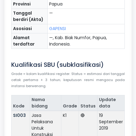
Provinsi
Papua
Tanggal
—
berdiri (Akta)
Asosiasi
GAPENSI
Alamat
—, Kab. Biak Numfor, Papua,
terdaftar
Indonesia.
Kualifikasi SBU (subklasifikasi)
Grade = kolom kualifikasi register. Status = estimasi dari tanggal
cetak pertama + 3 tahun; keputusan resmi mengacu pada
instansi berwenang.
Nama
Update
Kode
bidang
Grade
Status
data
SI003
Jasa
K1
🔴
19
Pelaksana
September
Untuk
2019
Konstruksi