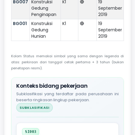
BG007
Konstruksi
K1
🔴
19
Gedung
September
Penginapan
2019
BG001
Konstruksi
K1
🔴
19
Gedung
September
Hunian
2019
Kolom Status memakai simbol yang sama dengan legenda di
atas: perkiraan dari tanggal cetak pertama + 3 tahun (bukan
penetapan resmi).
Konteks bidang pekerjaan
Subklasifikasi yang terdaftar pada perusahaan ini
beserta ringkasan lingkup pekerjaan.
SUBKLASIFIKASI
SI003