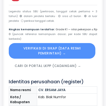
Legenda status SBU (perkiraan, tanggal cetak pertama + 3
tahun):
🟢
dalam jendela berlaku ·
🟡
sisa ≤3 bulan ·
🔴
di luar
jendela ·
⚪
periksa tanggal cetak.
Ringkas kemampuan terdaftar:
Grade K1 — nilai pekerjaan ≤ Rp
0
(puncak referensi kemampuan dasar; per kode SBU dapat
berbeda)
VERIFIKASI DI SIKAP (DATA RESMI
PEMERINTAH) →
CARI DI PORTAL LKPP (CADANGAN) →
Identitas perusahaan (register)
Nama resmi
CV. ERSAM JAYA
Kota /
Kab. Biak Numfor
Kabupaten