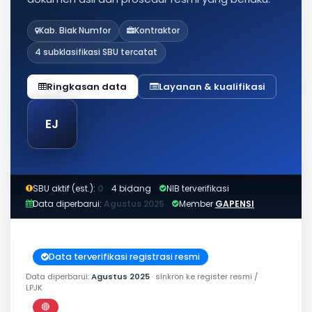
Kab. Biak Numfor
Kontraktor
4 subklasifikasi SBU tercatat
Ringkasan data
Layanan & kualifikasi
EJ
SBU aktif (est.):
0
·
4 bidang
NIB terverifikasi
Data diperbarui:
Agustus 2025
Member
GAPENSI
Data terverifikasi registrasi resmi
Data diperbarui:
Agustus 2025
· sinkron ke register resmi /
LPJK
🔴
Perkiraan di luar jendela berlaku