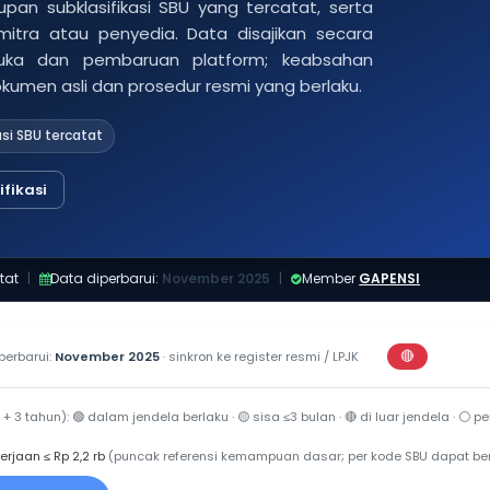
pan subklasifikasi SBU yang tercatat, serta
 mitra atau penyedia. Data disajikan secara
buka dan pembaruan platform; keabsahan
dokumen asli dan prosedur resmi yang berlaku.
asi SBU tercatat
fikasi
tat
|
Data diperbarui:
November 2025
|
Member
GAPENSI
🔴
perbarui:
November 2025
· sinkron ke register resmi / LPJK
Perkiraan di 
 + 3 tahun):
🟢
dalam jendela berlaku ·
🟡
sisa ≤3 bulan ·
🔴
di luar jendela ·
⚪
per
erjaan ≤ Rp 2,2 rb
(puncak referensi kemampuan dasar; per kode SBU dapat be