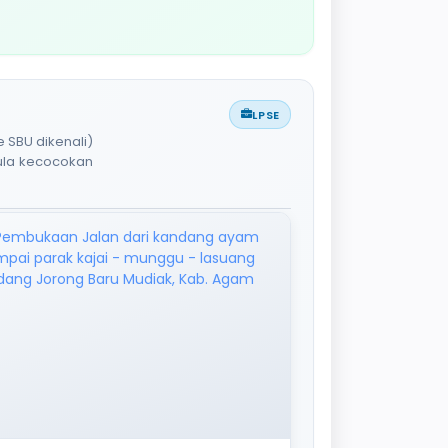
LPSE
 SBU dikenali)
pula kecocokan