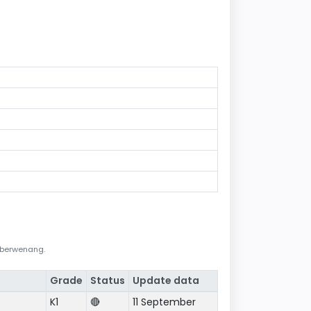
i berwenang.
Grade
Status
Update data
K1
🔴
11 September