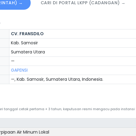
ERINTAH) →
CARI DI PORTAL LKPP (CADANGAN) →
)
CV. FRANSDILO
Kab. Samosir
Sumatera Utara
—
GAPENSI
—, Kab. Samosir, Sumatera Utara, Indonesia.
 dari tanggal cetak pertama + 3 tahun; keputusan resmi mengacu pada instans
rpipaan Air Minum Lokal