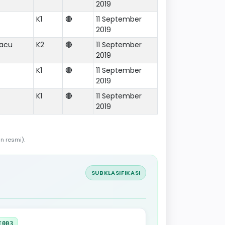
2019
K1
🔴
11 September
2019
pacu
K2
🔴
11 September
2019
K1
🔴
11 September
2019
K1
🔴
11 September
2019
n resmi).
SUBKLASIFIKASI
I003