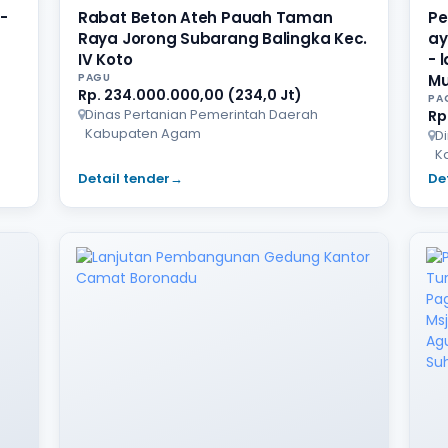
-
Rabat Beton Ateh Pauah Taman
Pe
Raya Jorong Subarang Balingka Kec.
ay
IV Koto
- 
PAGU
Mu
Rp. 234.000.000,00 (234,0 Jt)
PA
Dinas Pertanian Pemerintah Daerah
Rp
Kabupaten Agam
D
K
Detail tender
→
De