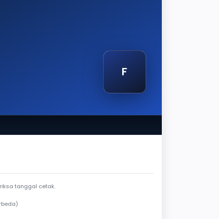
F
luar jendela berlaku
iksa tanggal cetak.
rbeda)