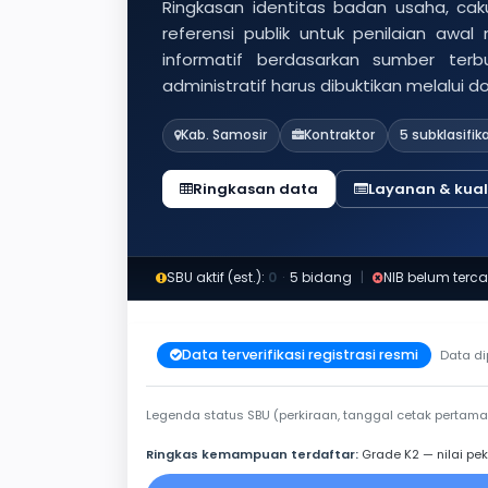
Ringkasan identitas badan usaha, caku
referensi publik untuk penilaian awal
informatif berdasarkan sumber ter
administratif harus dibuktikan melalui 
Kab. Samosir
Kontraktor
5 subklasifik
Ringkasan data
Layanan & kuali
SBU aktif (est.):
0
·
5 bidang
|
NIB belum terca
Data terverifikasi registrasi resmi
Data di
Legenda status SBU (perkiraan, tanggal cetak pertama
Ringkas kemampuan terdaftar:
Grade K2 — nilai pek