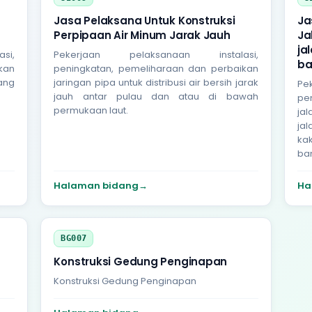
Jasa Pelaksana Untuk Konstruksi
Ja
Perpipaan Air Minum Jarak Jauh
Ja
ja
si,
Pekerjaan pelaksanaan instalasi,
ba
kan
peningkatan, pemeliharaan dan perbaikan
yang
jaringan pipa untuk distribusi air bersih jarak
Pe
jauh antar pulau dan atau di bawah
pe
permukaan laut.
jal
jal
ka
ba
Halaman bidang
→
Ha
BG007
Konstruksi Gedung Penginapan
Konstruksi Gedung Penginapan