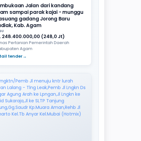
mbukaan Jalan dari kandang
am sampai parak kajai - munggu
lasuang gadang Jorong Baru
diak, Kab. Agam
GU
. 248.400.000,00 (248,0 Jt)
inas Pertanian Pemerintah Daerah
abupaten Agam
tail tender
→