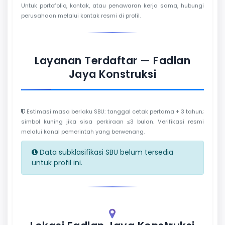
Untuk portofolio, kontak, atau penawaran kerja sama, hubungi
perusahaan melalui kontak resmi di profil.
Layanan Terdaftar — Fadlan
Jaya Konstruksi
Estimasi masa berlaku SBU: tanggal cetak pertama + 3 tahun;
simbol kuning jika sisa perkiraan ≤3 bulan. Verifikasi resmi
melalui kanal pemerintah yang berwenang.
Data subklasifikasi SBU belum tersedia
untuk profil ini.