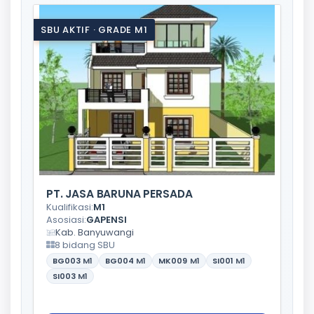
SBU AKTIF · GRADE M1
PT. JASA BARUNA PERSADA
Kualifikasi:
M1
Asosiasi:
GAPENSI
Kab. Banyuwangi
8 bidang SBU
BG003
M1
BG004
M1
MK009
M1
SI001
M1
SI003
M1