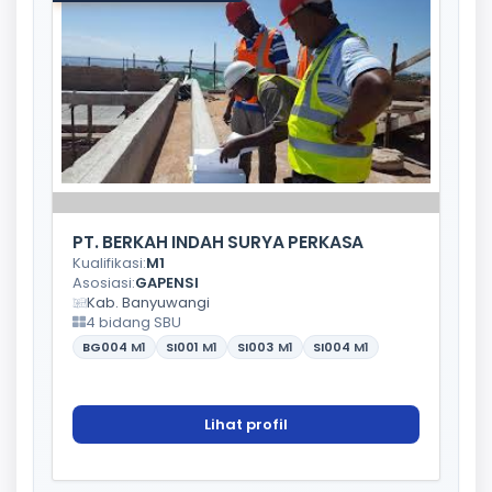
PT. BERKAH INDAH SURYA PERKASA
Kualifikasi:
M1
Asosiasi:
GAPENSI
Kab. Banyuwangi
4 bidang SBU
BG004
M1
SI001
M1
SI003
M1
SI004
M1
Lihat profil