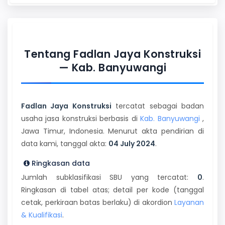
Tentang Fadlan Jaya Konstruksi
— Kab. Banyuwangi
Fadlan Jaya Konstruksi
tercatat sebagai badan
usaha jasa konstruksi berbasis di
Kab. Banyuwangi
,
Jawa Timur, Indonesia. Menurut akta pendirian di
data kami, tanggal akta:
04 July 2024
.
Ringkasan data
Jumlah subklasifikasi SBU yang tercatat:
0
.
Ringkasan di tabel atas; detail per kode (tanggal
cetak, perkiraan batas berlaku) di akordion
Layanan
& Kualifikasi
.