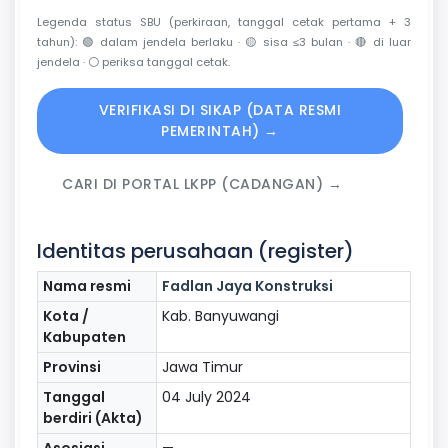
Legenda status SBU (perkiraan, tanggal cetak pertama + 3
tahun):
🟢
dalam jendela berlaku ·
🟡
sisa ≤3 bulan ·
🔴
di luar
jendela ·
⚪
periksa tanggal cetak.
VERIFIKASI DI SIKAP (DATA RESMI
PEMERINTAH) →
CARI DI PORTAL LKPP (CADANGAN) →
Identitas perusahaan (register)
Nama resmi
Fadlan Jaya Konstruksi
Kota /
Kab. Banyuwangi
Kabupaten
Provinsi
Jawa Timur
Tanggal
04 July 2024
berdiri (Akta)
Asosiasi
—