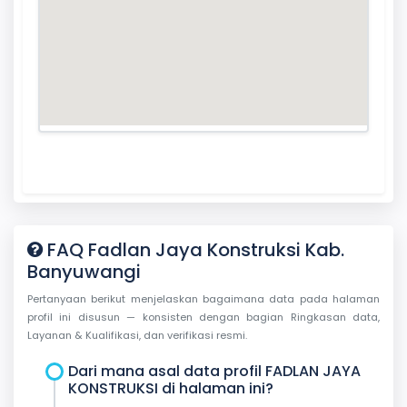
FAQ Fadlan Jaya Konstruksi Kab.
Banyuwangi
Pertanyaan berikut menjelaskan bagaimana data pada halaman
profil ini disusun — konsisten dengan bagian Ringkasan data,
Layanan & Kualifikasi, dan verifikasi resmi.
Dari mana asal data profil FADLAN JAYA
KONSTRUKSI di halaman ini?