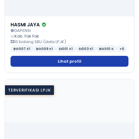
HASMI JAYA
GAPENSI
Kab. Fak Fak
10 bidang SBU (data LPJK)
BG007
K1
BG009
K1
SI001
K1
SI003
K1
BG001
K
+5
Lihat profil
TERVERIFIKASI LPJK