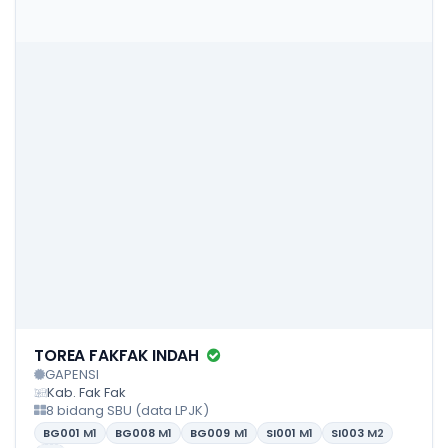
TOREA FAKFAK INDAH
GAPENSI
Kab. Fak Fak
8 bidang SBU (data LPJK)
BG001
M1
BG008
M1
BG009
M1
SI001
M1
SI003
M2