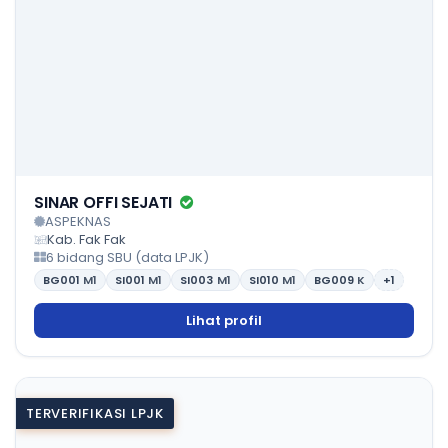
SINAR OFFI SEJATI
ASPEKNAS
Kab. Fak Fak
6 bidang SBU (data LPJK)
BG001
M1
SI001
M1
SI003
M1
SI010
M1
BG009
K
+1
Lihat profil
TERVERIFIKASI LPJK