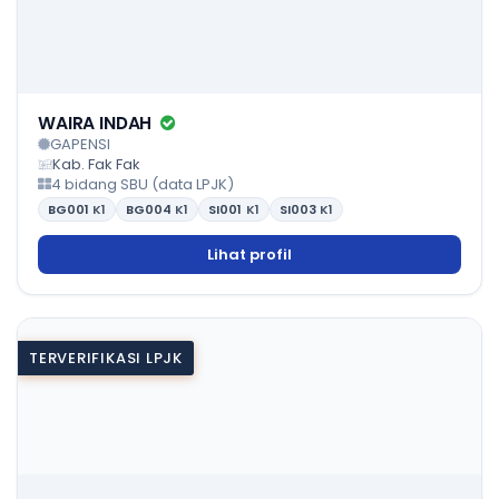
WAIRA INDAH
GAPENSI
Kab. Fak Fak
4 bidang SBU (data LPJK)
BG001
K1
BG004
K1
SI001
K1
SI003
K1
Lihat profil
TERVERIFIKASI LPJK