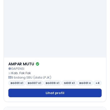
AMPAR MUTU
GAPENSI
Kab. Fak Fak
9 bidang SBU (data LPJK)
BG001
K1
BG007
K1
BG009
K1
SI001
K1
BG001
K
+4
Lihat profil