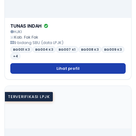
TUNAS INDAH
HJKI
Kab. Fak Fak
9 bidang SBU (data LPJK)
BG001
K3
BG004
K3
BG007
K1
BG008
K3
BG009
K3
+4
Lihat profil
TERVERIFIKASI LPJK