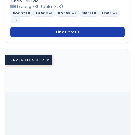
Kab. Fak Fak
8 bidang SBU (data LPJK)
BG007
M1
BG008
M1
BG009
M2
SI001
M1
SI003
M2
+3
Lihat profil
TERVERIFIKASI LPJK