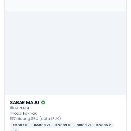
SABAR MAJU
GAPENSI
Kab. Fak Fak
7 bidang SBU (data LPJK)
BG007
K1
BG008
K1
BG009
K1
SI003
K1
BG005
K