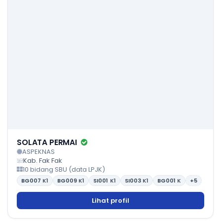
SOLATA PERMAI
ASPEKNAS
Kab. Fak Fak
10 bidang SBU (data LPJK)
BG007
K1
BG009
K1
SI001
K1
SI003
K1
BG001
K
+5
Lihat profil