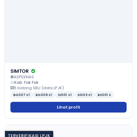
SIMTOR
ASPEKNAS
Kab. Fak Fak
5 bidang SBU (data LPJK)
BG007
K1
BG009
K1
SI001
K1
SI003
K1
BS001
K
Lihat profil
TERVERIFIKASI LPJK