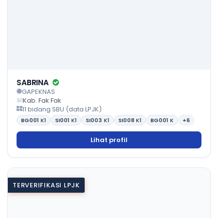
SABRINA
GAPEKNAS
Kab. Fak Fak
11 bidang SBU (data LPJK)
BG001
K1
SI001
K1
SI003
K1
SI008
K1
BG001
K
+6
Lihat profil
TERVERIFIKASI LPJK