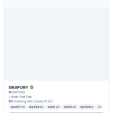
SIKAPORY
GAPENSI
Kab. Fak Fak
6 bidang SBU (data LPJK)
BG007
K1
BG009
K1
SI001
K1
SI003
K1
BG006
K
+1