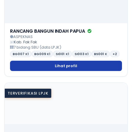
RANCANG BANGUN INDAH PAPUA
ASPEKNAS
Kab. Fak Fak
7 bidang SBU (data LPJK)
BG007
K1
BG009
K1
SI001
K1
SI003
K1
BS001
K
+2
Lihat profil
TERVERIFIKASI LPJK