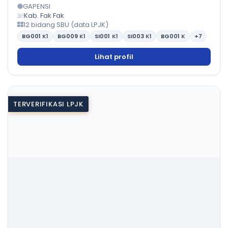
GAPENSI
Kab. Fak Fak
12 bidang SBU (data LPJK)
BG001
K1
BG009
K1
SI001
K1
SI003
K1
BG001
K
+7
Lihat profil
TERVERIFIKASI LPJK