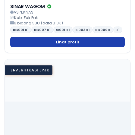
SINAR WAGOM
ASPEKNAS
Kab. Fak Fak
6 bidang SBU (data LPJK)
BG001
K1
BG007
K1
SI001
K1
SI003
K1
BG009
K
+1
Lihat profil
TERVERIFIKASI LPJK