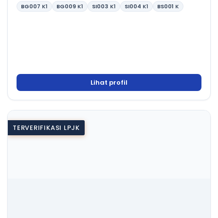
BG007
K1
BG009
K1
SI003
K1
SI004
K1
BS001
K
Lihat profil
TERVERIFIKASI LPJK